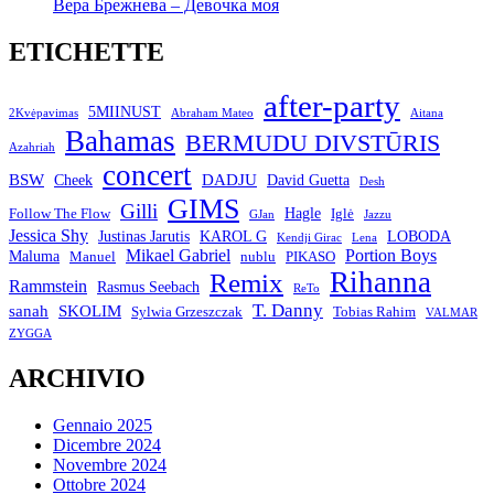
Вера Брежнева – Девочка моя
ETICHETTE
after-party
5MIINUST
2Kvėpavimas
Abraham Mateo
Aitana
Bahamas
BERMUDU DIVSTŪRIS
Azahriah
concert
BSW
DADJU
David Guetta
Cheek
Desh
GIMS
Gilli
Hagle
Follow The Flow
Iglė
GJan
Jazzu
Jessica Shy
Justinas Jarutis
KAROL G
LOBODA
Kendji Girac
Lena
Mikael Gabriel
Portion Boys
Maluma
Manuel
nublu
PIKASO
Rihanna
Remix
Rammstein
Rasmus Seebach
ReTo
T. Danny
sanah
SKOLIM
Sylwia Grzeszczak
Tobias Rahim
VALMAR
ZYGGA
ARCHIVIO
Gennaio 2025
Dicembre 2024
Novembre 2024
Ottobre 2024