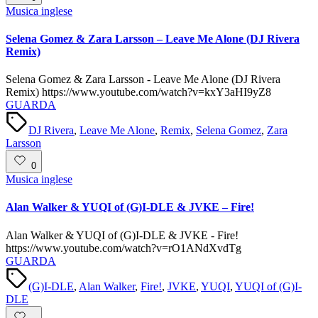
Posted
Musica inglese
in
Selena Gomez & Zara Larsson – Leave Me Alone (DJ Rivera
Remix)
Selena Gomez & Zara Larsson - Leave Me Alone (DJ Rivera
Remix) https://www.youtube.com/watch?v=kxY3aHI9yZ8
GUARDA
Tags:
DJ Rivera
,
Leave Me Alone
,
Remix
,
Selena Gomez
,
Zara
Larsson
0
Posted
Musica inglese
in
Alan Walker & YUQI of (G)I-DLE & JVKE – Fire!
Alan Walker & YUQI of (G)I-DLE & JVKE - Fire!
https://www.youtube.com/watch?v=rO1ANdXvdTg
GUARDA
Tags:
(G)I-DLE
,
Alan Walker
,
Fire!
,
JVKE
,
YUQI
,
YUQI of (G)I-
DLE