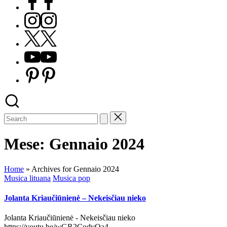
Instagram
X
Youtube
Pinterest
Mese:
Gennaio 2024
Home
»
Archives for Gennaio 2024
Posted
Musica lituana
Musica pop
in
Jolanta Kriaučiūnienė – Nekeisčiau nieko
Jolanta Kriaučiūnienė - Nekeisčiau nieko
https://youtu.be/wGR2CodvOa4