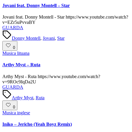
Jovani feat. Donny Montell – Star
Jovani feat. Donny Montell - Star https://www.youtube.com/watch?
v=EZr5uPvvaBY
GUARDA
Tags:
Donny Montell
,
Jovani
,
Star
0
Posted
Musica lituana
in
Arthy Myst – Ruta
Arthy Myst - Ruta https://www.youtube.com/watch?
v=9ROc9IqDa2U
GUARDA
Tags:
Arthy Myst
,
Ruta
0
Posted
Musica inglese
in
Iniko – Jericho (Yeah Boyz Remix)