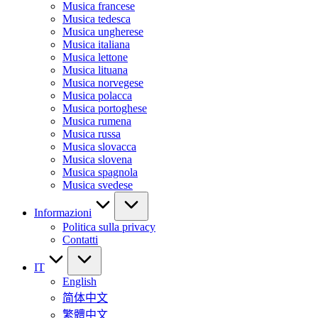
Musica francese
Musica tedesca
Musica ungherese
Musica italiana
Musica lettone
Musica lituana
Musica norvegese
Musica polacca
Musica portoghese
Musica rumena
Musica russa
Musica slovacca
Musica slovena
Musica spagnola
Musica svedese
Informazioni
Politica sulla privacy
Contatti
IT
English
简体中文
繁體中文