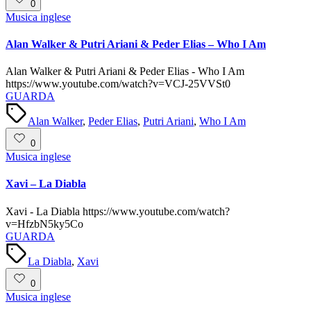
0
Posted
Musica inglese
in
Alan Walker & Putri Ariani & Peder Elias – Who I Am
Alan Walker & Putri Ariani & Peder Elias - Who I Am
https://www.youtube.com/watch?v=VCJ-25VVSt0
GUARDA
Tags:
Alan Walker
,
Peder Elias
,
Putri Ariani
,
Who I Am
0
Posted
Musica inglese
in
Xavi – La Diabla
Xavi - La Diabla https://www.youtube.com/watch?
v=HfzbN5ky5Co
GUARDA
Tags:
La Diabla
,
Xavi
0
Posted
Musica inglese
in