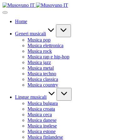
Skip
to
content
Home
Generi musicali
Musica pop
Musica elettronica
Musica rock
Musica rap e hip-hop
Musica jazz
Musica metal
Musica techno
Musica classica
Musica country
Lingue musicali
Musica bulgara
Musica croata
Musica ceca
Musica danese
Musica inglese
Musica estone
Musica finlandese