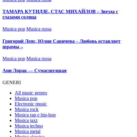
in
ТАМАРА КУТИДЗЕ, СТАС МИХАЙЛОВ – Звезда с
глазами солнца
Posted
Musica pop
Musica russa
in
Григорий Лепс, Юлия Савичева – Любовь оставляет
шрамы –
Posted
Musica pop
Musica russa
in
Ани Лорак — Сумасшедшая
GENERI
All music genres
Musica pop
Electronic music
Musica rock
Musica rap e hip-hop
Musica jazz
Musica techno
Musica metal
Musica classica