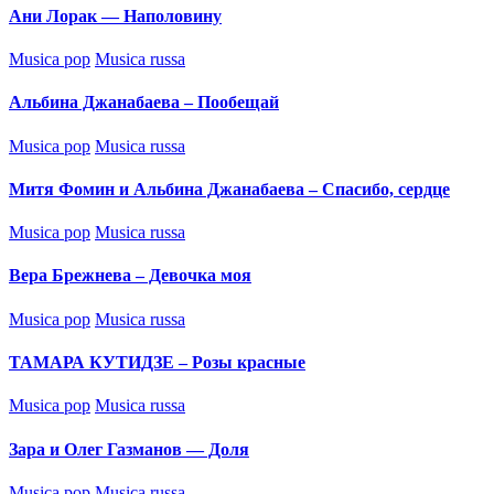
Ани Лорак — Наполовину
Posted
Musica pop
Musica russa
in
Альбина Джанабаева – Пообещай
Posted
Musica pop
Musica russa
in
Митя Фомин и Альбина Джанабаева – Спасибо, сердце
Posted
Musica pop
Musica russa
in
Вера Брежнева – Девочка моя
Posted
Musica pop
Musica russa
in
ТАМАРА КУТИДЗЕ – Розы красные
Posted
Musica pop
Musica russa
in
Зара и Олег Газманов — Доля
Posted
Musica pop
Musica russa