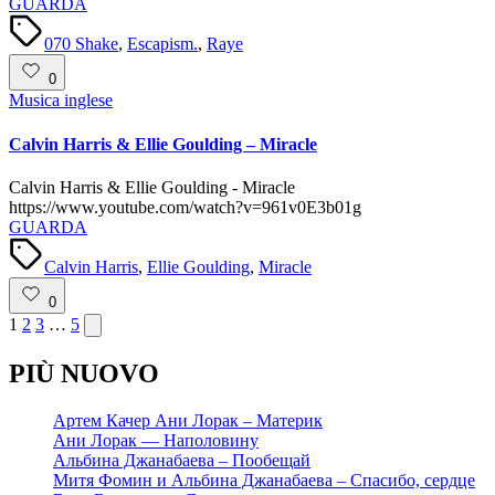
GUARDA
Tags:
070 Shake
,
Escapism.
,
Raye
0
Posted
Musica inglese
in
Calvin Harris & Ellie Goulding – Miracle
Calvin Harris & Ellie Goulding - Miracle
https://www.youtube.com/watch?v=961v0E3b01g
GUARDA
Tags:
Calvin Harris
,
Ellie Goulding
,
Miracle
0
Paginazione
Next
1
2
3
…
5
page
degli
PIÙ NUOVO
articoli
Артем Качер Ани Лорак – Материк
Ани Лорак — Наполовину
Альбина Джанабаева – Пообещай
Митя Фомин и Альбина Джанабаева – Спасибо, сердце