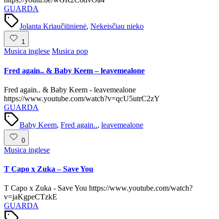
GUARDA
Tags:
Jolanta Kriaučiūnienė
,
Nekeisčiau nieko
1
Posted
Musica inglese
Musica pop
in
Fred again.. & Baby Keem – leavemealone
Fred again.. & Baby Keem - leavemealone
https://www.youtube.com/watch?v=qcU5utrC2zY
GUARDA
Tags:
Baby Keem
,
Fred again..
,
leavemealone
0
Posted
Musica inglese
in
T Capo x Zuka – Save You
T Capo x Zuka - Save You https://www.youtube.com/watch?
v=jaKgpeCTzkE
GUARDA
Tags: