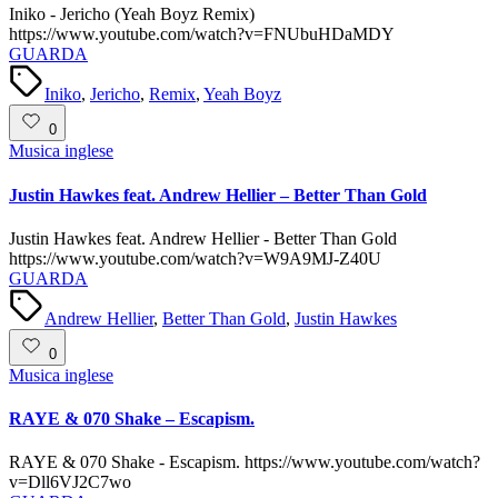
Iniko - Jericho (Yeah Boyz Remix)
https://www.youtube.com/watch?v=FNUbuHDaMDY
GUARDA
Tags:
Iniko
,
Jericho
,
Remix
,
Yeah Boyz
0
Posted
Musica inglese
in
Justin Hawkes feat. Andrew Hellier – Better Than Gold
Justin Hawkes feat. Andrew Hellier - Better Than Gold
https://www.youtube.com/watch?v=W9A9MJ-Z40U
GUARDA
Tags:
Andrew Hellier
,
Better Than Gold
,
Justin Hawkes
0
Posted
Musica inglese
in
RAYE & 070 Shake – Escapism.
RAYE & 070 Shake - Escapism. https://www.youtube.com/watch?
v=Dll6VJ2C7wo