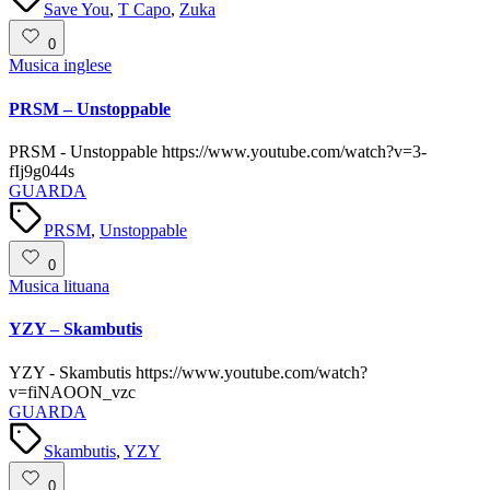
Save You
,
T Capo
,
Zuka
0
Posted
Musica inglese
in
PRSM – Unstoppable
PRSM - Unstoppable https://www.youtube.com/watch?v=3-
fIj9g044s
GUARDA
Tags:
PRSM
,
Unstoppable
0
Posted
Musica lituana
in
YZY – Skambutis
YZY - Skambutis https://www.youtube.com/watch?
v=fiNAOON_vzc
GUARDA
Tags:
Skambutis
,
YZY
0