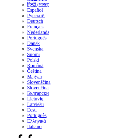
हिन्दी (भारत)
Español
Русский
Deutsch
Français
Nederlands
Português
Dansk
Svenska
Suomi
Polski
Română
Čeština
Magyar
Slovenščina
Slovenčina
Български
Lietuvių
Latviešu
Eesti
Português
Ελληνικά
Italiano
Facebook