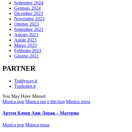
Settembre 2024
Gennaio 2024
Dicembre 2023
Novembre 2023
Ottobre 2023
Settembre 2023
Agosto 2023
Aprile 2023
Marzo 2023
Febbraio 2023
Giugno 2021
PARTNER
Teddyway.it
Tophotlot.it
You May Have Missed
Posted
Musica pop
Musica rap e hip-hop
Musica russa
in
Артем Качер Ани Лорак – Материк
Posted
Musica pop
Musica russa
in