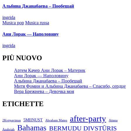
Альбина Джанабаева – Пообещай
Posted
ingrida
by
Posted
Musica pop
Musica russa
in
Ани Лорак — Наполовину
Posted
ingrida
by
PIÙ NUOVO
Артем Качер Ани Лорак – Материк
Ани Лорак — Наполовину
Альбина Джанабаева – Пообещай
Митя Фомин и Альбина Джанабаева – Спасибо, сердце
Вера Брежнева – Девочка моя
ETICHETTE
after-party
5MIINUST
2Kvėpavimas
Abraham Mateo
Aitana
Bahamas
BERMUDU DIVSTŪRIS
Azahriah