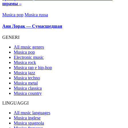
шрамы –
Posted
Musica pop
Musica russa
in
Ани Лорак — Сумасшедшая
GENERI
All music genres
Musica pop
Electronic music
Musica rock
Musica rap e hip-hop
Musica jazz
Musica techno
Musica metal
Musica classica
Musica country
LINGUAGGI
All music languages
Musica inglese
Musica spagnola