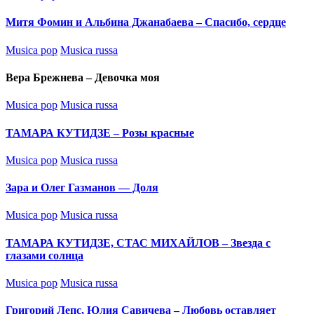
in
Митя Фомин и Альбина Джанабаева – Спасибо, сердце
Posted
Musica pop
Musica russa
in
Вера Брежнева – Девочка моя
Posted
Musica pop
Musica russa
in
ТАМАРА КУТИДЗЕ – Розы красные
Posted
Musica pop
Musica russa
in
Зара и Олег Газманов — Доля
Posted
Musica pop
Musica russa
in
ТАМАРА КУТИДЗЕ, СТАС МИХАЙЛОВ – Звезда с
глазами солнца
Posted
Musica pop
Musica russa
in
Григорий Лепс, Юлия Савичева – Любовь оставляет