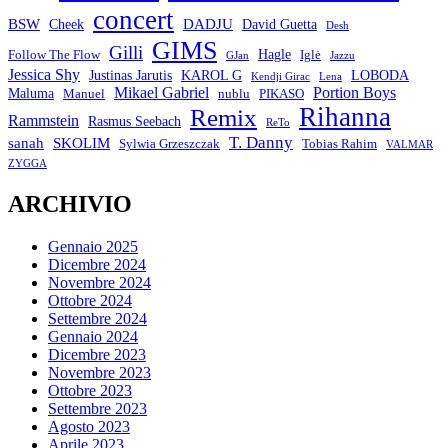
concert
BSW
DADJU
David Guetta
Cheek
Desh
GIMS
Gilli
Hagle
Follow The Flow
Iglė
GJan
Jazzu
Jessica Shy
Justinas Jarutis
KAROL G
LOBODA
Kendji Girac
Lena
Mikael Gabriel
Portion Boys
Maluma
Manuel
nublu
PIKASO
Rihanna
Remix
Rammstein
Rasmus Seebach
ReTo
T. Danny
sanah
SKOLIM
Sylwia Grzeszczak
Tobias Rahim
VALMAR
ZYGGA
ARCHIVIO
Gennaio 2025
Dicembre 2024
Novembre 2024
Ottobre 2024
Settembre 2024
Gennaio 2024
Dicembre 2023
Novembre 2023
Ottobre 2023
Settembre 2023
Agosto 2023
Aprile 2023