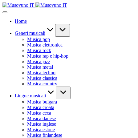
Skip
to
content
Home
Generi musicali
Musica pop
Musica elettronica
Musica rock
Musica rap e hip-hop
Musica jazz
Musica metal
Musica techno
Musica classica
Musica country
Lingue musicali
Musica bulgara
Musica croata
Musica ceca
Musica danese
Musica inglese
Musica estone
Musica finlandese