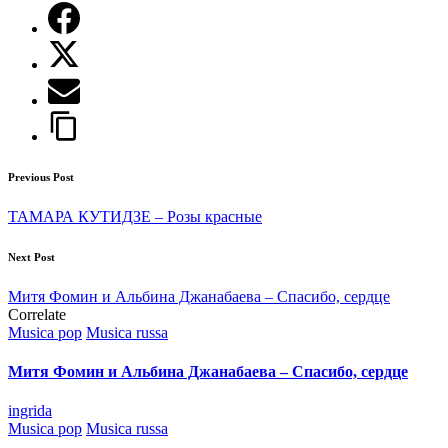
Post
Previous Post
navigation
ТАМАРА КУТИДЗЕ – Розы красные
Next Post
Митя Фомин и Альбина Джанабаева – Спасибо, сердце
Correlate
Posted
Musica pop
Musica russa
in
Митя Фомин и Альбина Джанабаева – Спасибо, сердце
Posted
ingrida
by
Posted
Musica pop
Musica russa
in