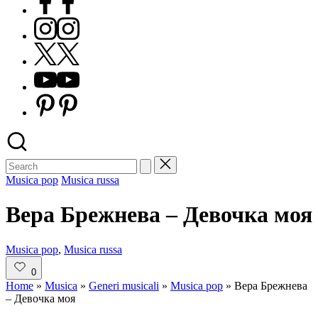
Instagram
X
Youtube
Pinterest
Posted
Musica pop
Musica russa
in
Вера Брежнева – Девочка моя
Posted
Musica pop
,
Musica russa
in
0
Home
»
Musica
»
Generi musicali
»
Musica pop
»
Вера Брежнева
– Девочка моя