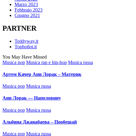
Marzo 2023
Febbraio 2023
Giugno 2021
PARTNER
Teddyway.it
Tophotlot.it
You May Have Missed
Posted
Musica pop
Musica rap e hip-hop
Musica russa
in
Артем Качер Ани Лорак – Материк
Posted
Musica pop
Musica russa
in
Ани Лорак — Наполовину
Posted
Musica pop
Musica russa
in
Альбина Джанабаева – Пообещай
Posted
Musica pop
Musica russa