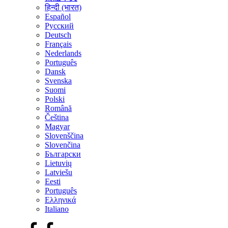
हिन्दी (भारत)
Español
Русский
Deutsch
Français
Nederlands
Português
Dansk
Svenska
Suomi
Polski
Română
Čeština
Magyar
Slovenščina
Slovenčina
Български
Lietuvių
Latviešu
Eesti
Português
Ελληνικά
Italiano
Facebook