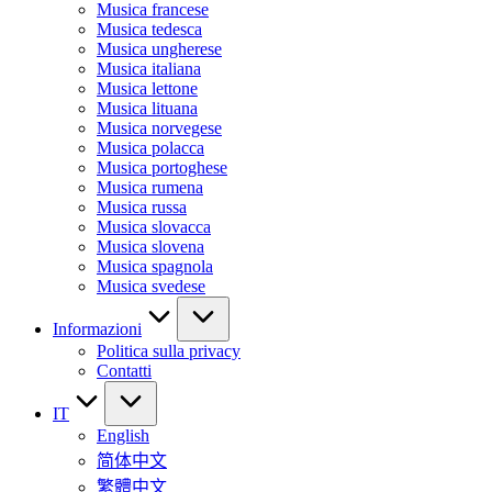
Musica francese
Musica tedesca
Musica ungherese
Musica italiana
Musica lettone
Musica lituana
Musica norvegese
Musica polacca
Musica portoghese
Musica rumena
Musica russa
Musica slovacca
Musica slovena
Musica spagnola
Musica svedese
Informazioni
Politica sulla privacy
Contatti
IT
English
简体中文
繁體中文