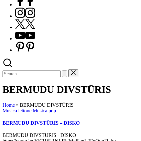
Instagram
X
Youtube
Pinterest
BERMUDU DIVSTŪRIS
Home
»
BERMUDU DIVSTŪRIS
Posted
Musica lettone
Musica pop
in
BERMUDU DIVSTŪRIS – DISKO
BERMUDU DIVSTŪRIS - DISKO
https://youtu.be/YlCH5L1NLBk?si=i8axL3FpOvpI3_bv