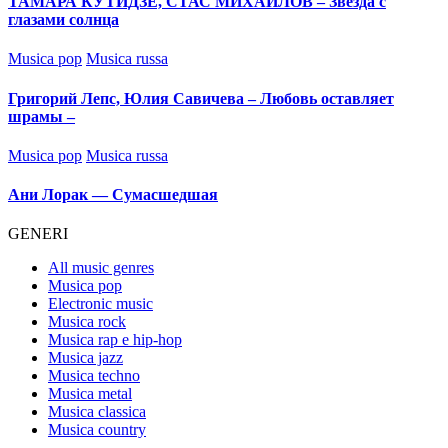
ТАМАРА КУТИДЗЕ, СТАС МИХАЙЛОВ – Звезда с
глазами солнца
Posted
Musica pop
Musica russa
in
Григорий Лепс, Юлия Савичева – Любовь оставляет
шрамы –
Posted
Musica pop
Musica russa
in
Ани Лорак — Сумасшедшая
GENERI
All music genres
Musica pop
Electronic music
Musica rock
Musica rap e hip-hop
Musica jazz
Musica techno
Musica metal
Musica classica
Musica country