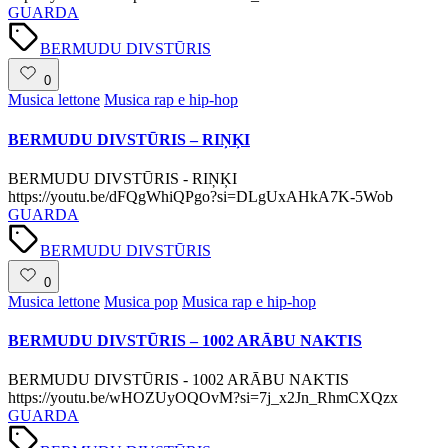
GUARDA
Tags:
BERMUDU DIVSTŪRIS
0
Posted
Musica lettone
Musica rap e hip-hop
in
BERMUDU DIVSTŪRIS – RIŅĶI
BERMUDU DIVSTŪRIS - RIŅĶI
https://youtu.be/dFQgWhiQPgo?si=DLgUxAHkA7K-5Wob
GUARDA
Tags:
BERMUDU DIVSTŪRIS
0
Posted
Musica lettone
Musica pop
Musica rap e hip-hop
in
BERMUDU DIVSTŪRIS – 1002 ARĀBU NAKTIS
BERMUDU DIVSTŪRIS - 1002 ARĀBU NAKTIS
https://youtu.be/wHOZUyOQOvM?si=7j_x2Jn_RhmCXQzx
GUARDA
Tags: