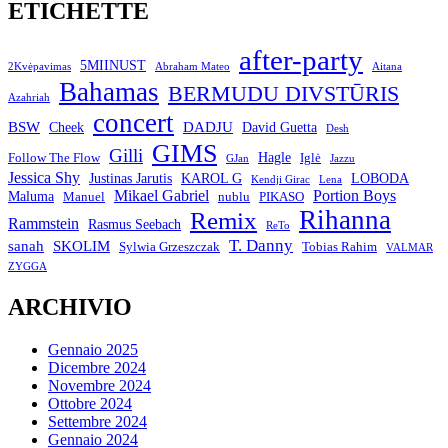
ETICHETTE
after-party
5MIINUST
2Kvėpavimas
Abraham Mateo
Aitana
Bahamas
BERMUDU DIVSTŪRIS
Azahriah
concert
BSW
DADJU
David Guetta
Cheek
Desh
GIMS
Gilli
Hagle
Follow The Flow
Iglė
GJan
Jazzu
Jessica Shy
Justinas Jarutis
KAROL G
LOBODA
Kendji Girac
Lena
Mikael Gabriel
Portion Boys
Maluma
Manuel
nublu
PIKASO
Rihanna
Remix
Rammstein
Rasmus Seebach
ReTo
T. Danny
sanah
SKOLIM
Sylwia Grzeszczak
Tobias Rahim
VALMAR
ZYGGA
ARCHIVIO
Gennaio 2025
Dicembre 2024
Novembre 2024
Ottobre 2024
Settembre 2024
Gennaio 2024