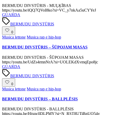
BERMUDU DIVSTŪRIS - MUĻĶĪBAS
https://youtu.be/iQQ7QVoI8ko?si=VC_y7nkAa5uCYYeJ
GUARDA
Tags:
BERMUDU DIVSTŪRIS
0
Posted
Musica lettone
Musica rap e hip-hop
in
BERMUDU DIVSTŪRIS – ŠŪPOJAM MASAS
BERMUDU DIVSTŪRIS - ŠŪPOJAM MASAS
https://youtu.be/UdZs4rmnNrA?si=UOLEKdXvmqEpo8jc
GUARDA
Tags:
BERMUDU DIVSTŪRIS
0
Posted
Musica lettone
Musica rap e hip-hop
in
BERMUDU DIVSTŪRIS – BALLPLĒSIS
BERMUDU DIVSTŪRIS - BALLPLĒSIS
https://youtu.be/Htxpc0DLPMY?si=N_RST8UTiBnUO54v