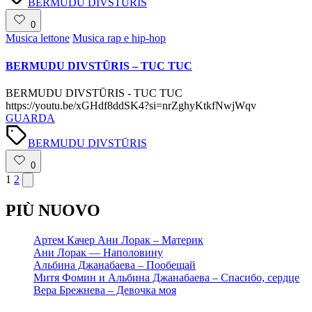
BERMUDU DIVSTŪRIS
0
Posted
Musica lettone
Musica rap e hip-hop
in
BERMUDU DIVSTŪRIS – TUC TUC
BERMUDU DIVSTŪRIS - TUC TUC
https://youtu.be/xGHdf8ddSK4?si=nrZghyKtkfNwjWqv
GUARDA
Tags:
BERMUDU DIVSTŪRIS
0
Paginazione
Next
1
2
page
degli
PIÙ NUOVO
articoli
Артем Качер Ани Лорак – Материк
Ани Лорак — Наполовину
Альбина Джанабаева – Пообещай
Митя Фомин и Альбина Джанабаева – Спасибо, сердце
Вера Брежнева – Девочка моя