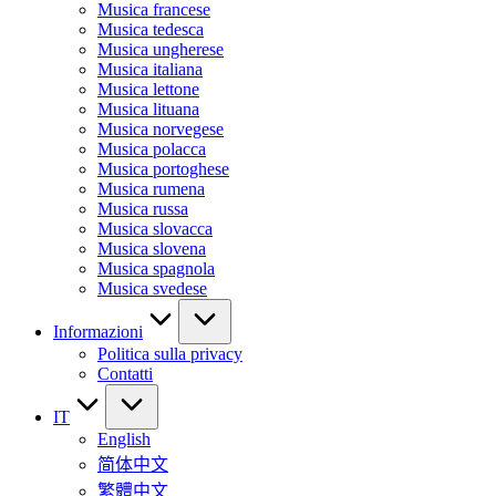
Musica francese
Musica tedesca
Musica ungherese
Musica italiana
Musica lettone
Musica lituana
Musica norvegese
Musica polacca
Musica portoghese
Musica rumena
Musica russa
Musica slovacca
Musica slovena
Musica spagnola
Musica svedese
Informazioni
Politica sulla privacy
Contatti
IT
English
简体中文
繁體中文