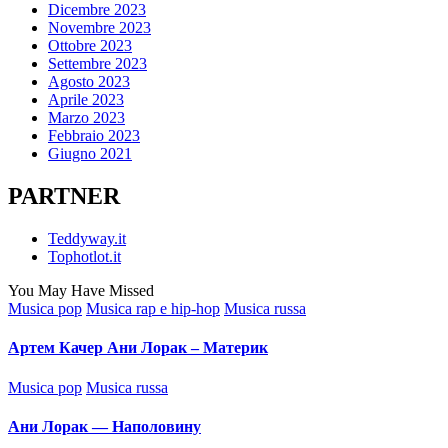
Dicembre 2023
Novembre 2023
Ottobre 2023
Settembre 2023
Agosto 2023
Aprile 2023
Marzo 2023
Febbraio 2023
Giugno 2021
PARTNER
Teddyway.it
Tophotlot.it
You May Have Missed
Posted
Musica pop
Musica rap e hip-hop
Musica russa
in
Артем Качер Ани Лорак – Материк
Posted
Musica pop
Musica russa
in
Ани Лорак — Наполовину