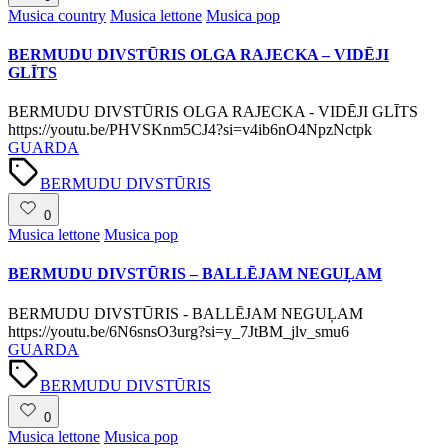
Posted
Musica country
Musica lettone
Musica pop
in
BERMUDU DIVSTŪRIS OLGA RAJECKA – VIDĒJI
GLĪTS
BERMUDU DIVSTŪRIS OLGA RAJECKA - VIDĒJI GLĪTS
https://youtu.be/PHVSKnm5CJ4?si=v4ib6nO4NpzNctpk
GUARDA
Tags:
BERMUDU DIVSTŪRIS
0
Posted
Musica lettone
Musica pop
in
BERMUDU DIVSTŪRIS – BALLĒJAM NEGUĻAM
BERMUDU DIVSTŪRIS - BALLĒJAM NEGUĻAM
https://youtu.be/6N6snsO3urg?si=y_7JtBM_jlv_smu6
GUARDA
Tags:
BERMUDU DIVSTŪRIS
0
Posted
Musica lettone
Musica pop