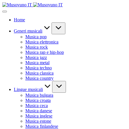
Skip
to
content
Home
Generi musicali
Musica pop
Musica elettronica
Musica rock
Musica rap e hip-hop
Musica jazz
Musica metal
Musica techno
Musica classica
Musica country
Lingue musicali
Musica bulgara
Musica croata
Musica ceca
Musica danese
Musica inglese
Musica estone
Musica finlandese