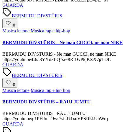
GUARDA
Tags:
BERMUDU DIVSTŪRIS
0
Posted
Musica lettone
Musica rap e hip-hop
in
BERMUDU DIVSTŪRIS – Ne man GUCCI, ne man NIKE
BERMUDU DIVSTŪRIS - Ne man GUCCI, ne man NIKE
https://youtu.be/bJs-8YYd3LQ?si=8RtDvPkjKZX7gTDL
GUARDA
Tags:
BERMUDU DIVSTŪRIS
0
Posted
Musica lettone
Musica rap e hip-hop
in
BERMUDU DIVSTŪRIS – RAUJ JUMTU
BERMUDU DIVSTŪRIS - RAUJ JUMTU
https://youtu.be/p1PHJroT9ws?si=U1xeVPSfJ5kUhWrq
GUARDA
Tags: