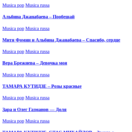
Posted
Musica pop
Musica russa
in
Альбина Джанабаева – Пообещай
Posted
Musica pop
Musica russa
in
Митя Фомин и Альбина Джанабаева – Спасибо, сердце
Posted
Musica pop
Musica russa
in
Вера Брежнева – Девочка моя
Posted
Musica pop
Musica russa
in
ТАМАРА КУТИДЗЕ – Розы красные
Posted
Musica pop
Musica russa
in
Зара и Олег Газманов — Доля
Posted
Musica pop
Musica russa
in