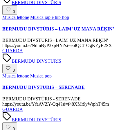
BERMUDU DIVSTŪRIS
0
Posted
Musica lettone
Musica rap e hip-hop
in
BERMUDU DIVSTŪRIS – LAIM’ UZ MANA RĒĶIN’
BERMUDU DIVSTŪRIS - LAIM' UZ MANA RĒĶIN'
https://youtu.be/NdmByP3xpHY?si=eolQCt1OgKZyE2SX
GUARDA
Tags:
BERMUDU DIVSTŪRIS
0
Posted
Musica lettone
Musica pop
in
BERMUDU DIVSTŪRIS – SERENĀDE
BERMUDU DIVSTŪRIS - SERENĀDE
https://youtu.be/YfaAVZY-Qq4?si=f48XMr9yWrphT45m
GUARDA
Tags:
BERMUDU DIVSTŪRIS
0