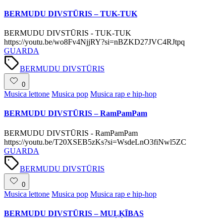
in
BERMUDU DIVSTŪRIS – TUK-TUK
BERMUDU DIVSTŪRIS - TUK-TUK
https://youtu.be/wo8Fv4NjjRY?si=nBZKD27JVC4RJtpq
GUARDA
Tags:
BERMUDU DIVSTŪRIS
0
Posted
Musica lettone
Musica pop
Musica rap e hip-hop
in
BERMUDU DIVSTŪRIS – RamPamPam
BERMUDU DIVSTŪRIS - RamPamPam
https://youtu.be/T20XSEB5zKs?si=WsdeLnO3fiNwl5ZC
GUARDA
Tags:
BERMUDU DIVSTŪRIS
0
Posted
Musica lettone
Musica pop
Musica rap e hip-hop
in
BERMUDU DIVSTŪRIS – MUĻĶĪBAS