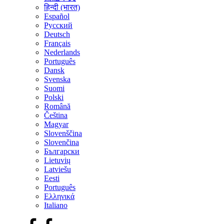
हिन्दी (भारत)
Español
Русский
Deutsch
Français
Nederlands
Português
Dansk
Svenska
Suomi
Polski
Română
Čeština
Magyar
Slovenščina
Slovenčina
Български
Lietuvių
Latviešu
Eesti
Português
Ελληνικά
Italiano
Facebook