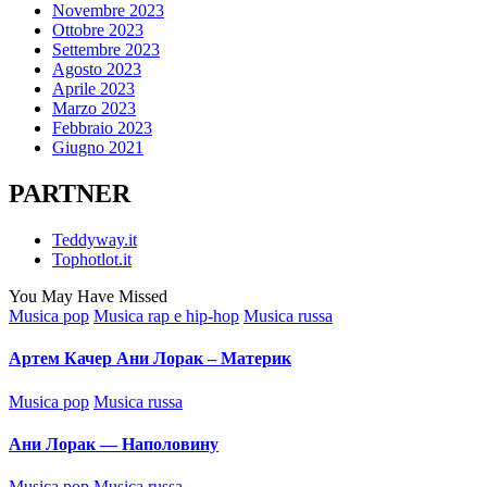
Novembre 2023
Ottobre 2023
Settembre 2023
Agosto 2023
Aprile 2023
Marzo 2023
Febbraio 2023
Giugno 2021
PARTNER
Teddyway.it
Tophotlot.it
You May Have Missed
Posted
Musica pop
Musica rap e hip-hop
Musica russa
in
Артем Качер Ани Лорак – Материк
Posted
Musica pop
Musica russa
in
Ани Лорак — Наполовину
Posted
Musica pop
Musica russa