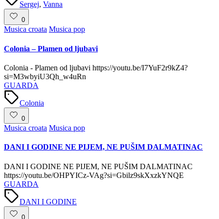
Sergej
,
Vanna
0
Posted
Musica croata
Musica pop
in
Colonia – Plamen od ljubavi
Colonia - Plamen od ljubavi https://youtu.be/I7YuF2r9kZ4?
si=M3wbyiU3Qh_w4uRn
GUARDA
Tags:
Colonia
0
Posted
Musica croata
Musica pop
in
DANI I GODINE NE PIJEM, NE PUŠIM DALMATINAC
DANI I GODINE NE PIJEM, NE PUŠIM DALMATINAC
https://youtu.be/OHPYICz-VAg?si=Gbilz9skXxzkYNQE
GUARDA
Tags:
DANI I GODINE
0