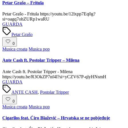
Petar Grašo – Fritula
Petar Grašo - Fritula https://youtu.be/12lxpp7Eq0g?
si=oagq7ohZURp1waRU
GUARDA
Tags:
Petar Grašo
0
Posted
Musica croata
Musica pop
in
Ante Cash ft. Postolar Tripper – Milena
Ante Cash ft. Postolar Tripper - Milena
https://youtu.be/R3OkZP7nf4I?si=yCZV67P-qlyHNsmH
GUARDA
Tags:
ANTE CASH
,
Postolar Tripper
0
Posted
Musica croata
Musica pop
in
Cigarilos feat. Ćiro Blažević – Hrvatska se ne pobjeđuje