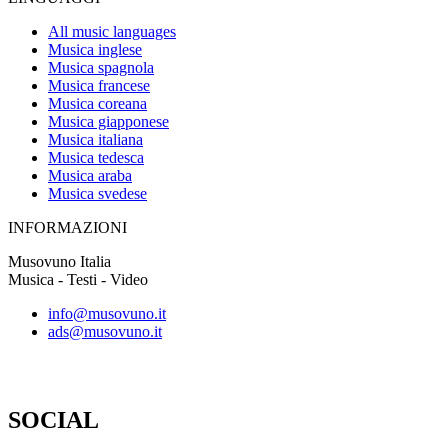
All music languages
Musica inglese
Musica spagnola
Musica francese
Musica coreana
Musica giapponese
Musica italiana
Musica tedesca
Musica araba
Musica svedese
INFORMAZIONI
Musovuno Italia
Musica - Testi - Video
info@musovuno.it
ads@musovuno.it
SOCIAL