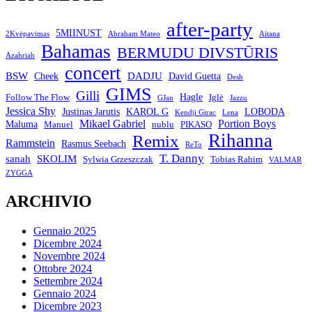
after-party
5MIINUST
2Kvėpavimas
Abraham Mateo
Aitana
Bahamas
BERMUDU DIVSTŪRIS
Azahriah
concert
BSW
DADJU
David Guetta
Cheek
Desh
GIMS
Gilli
Hagle
Follow The Flow
Iglė
GJan
Jazzu
Jessica Shy
Justinas Jarutis
KAROL G
LOBODA
Kendji Girac
Lena
Mikael Gabriel
Portion Boys
Maluma
Manuel
nublu
PIKASO
Rihanna
Remix
Rammstein
Rasmus Seebach
ReTo
T. Danny
sanah
SKOLIM
Sylwia Grzeszczak
Tobias Rahim
VALMAR
ZYGGA
ARCHIVIO
Gennaio 2025
Dicembre 2024
Novembre 2024
Ottobre 2024
Settembre 2024
Gennaio 2024
Dicembre 2023