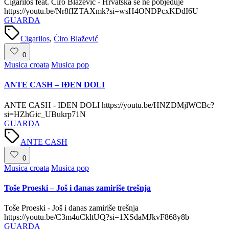
Cigarilos feat. Ćiro Blažević - Hrvatska se ne pobjeđuje
https://youtu.be/Nr8fIZTAXmk?si=wsH4ONDPcxKDdI6U
GUARDA
Tags:
Cigarilos
,
Ćiro Blažević
0
Posted
Musica croata
Musica pop
in
ANTE CASH – IĐEN DOLI
ANTE CASH - IĐEN DOLI https://youtu.be/HNZDMjlWCBc?
si=HZhGic_UBukrp71N
GUARDA
Tags:
ANTE CASH
0
Posted
Musica croata
Musica pop
in
Toše Proeski – Još i danas zamiriše trešnja
Toše Proeski - Još i danas zamiriše trešnja
https://youtu.be/C3m4uCkltUQ?si=1XSdaMJkvF868y8b
GUARDA