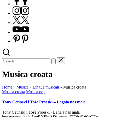
Instagram
X
Youtube
Pinterest
Musica croata
Home
»
Musica
»
Lingue musicali
»
Musica croata
Posted
Musica croata
Musica pop
in
Tony Cetinski i Toše Proeski – Lagala nas mala
Tony Cetinski i Toše Proeski - Lagala nas mala
https://youtu.be/nj5yqRXFkuM?si=cws4fTE6vdW0cGEn