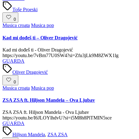
Tags:
Toše Proeski
0
Posted
Musica croata
Musica pop
in
Kad mi dođeš ti – Oliver Dragojević
Kad mi dođeš ti - Oliver Dragojević
https://youtu.be/7vBm77U0SW4?si=Zfu3jLk9M8ZWX1lg
GUARDA
Tags:
Oliver Dragojević
0
Posted
Musica croata
Musica pop
in
ZSA ZSA ft. Hiljson Mandela – Ova Ljubav
ZSA ZSA ft. Hiljson Mandela - Ova Ljubav
https://youtu.be/I6JLOYlhdvU?si=i5M8h8PlTMIN5sce
GUARDA
Tags:
Hiljson Mandela
,
ZSA ZSA