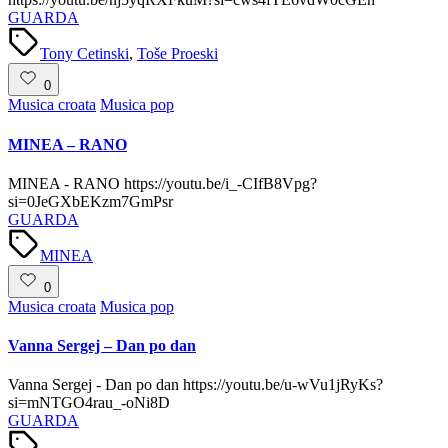
GUARDA
Tags:
Tony Cetinski
,
Toše Proeski
0
Posted
Musica croata
Musica pop
in
MINEA – RANO
MINEA - RANO https://youtu.be/i_-CIfB8Vpg?
si=0JeGXbEKzm7GmPsr
GUARDA
Tags:
MINEA
0
Posted
Musica croata
Musica pop
in
Vanna Sergej – Dan po dan
Vanna Sergej - Dan po dan https://youtu.be/u-wVu1jRyKs?
si=mNTGO4rau_-oNi8D
GUARDA
Tags: