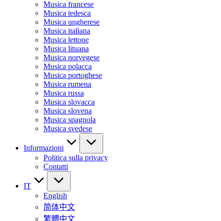
Musica francese
Musica tedesca
Musica ungherese
Musica italiana
Musica lettone
Musica lituana
Musica norvegese
Musica polacca
Musica portoghese
Musica rumena
Musica russa
Musica slovacca
Musica slovena
Musica spagnola
Musica svedese
Informazioni
Politica sulla privacy
Contatti
IT
English
简体中文
繁體中文