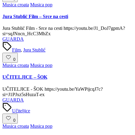
Posted
Musica croata
Musica pop
in
Jura Stublić Film – Srce na cesti
Jura Stublić Film - Srce na cesti https://youtu.be/J1_DoJ7gpmA?
si=sqJNncn_HcC3MbZx
GUARDA
Tags:
Film
,
Jura Stublić
0
Posted
Musica croata
Musica pop
in
UČITELJICE – ŠOK
UČITELJICE - ŠOK https://youtu.be/YaWPijcqJ7c?
si=J1PJxz5sHuzaT-ex
GUARDA
Tags:
Učiteljice
0
Posted
Musica croata
Musica pop
in