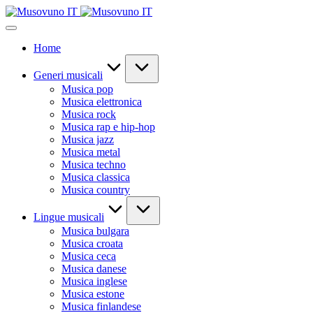
Skip
to
content
Home
Generi musicali
Musica pop
Musica elettronica
Musica rock
Musica rap e hip-hop
Musica jazz
Musica metal
Musica techno
Musica classica
Musica country
Lingue musicali
Musica bulgara
Musica croata
Musica ceca
Musica danese
Musica inglese
Musica estone
Musica finlandese