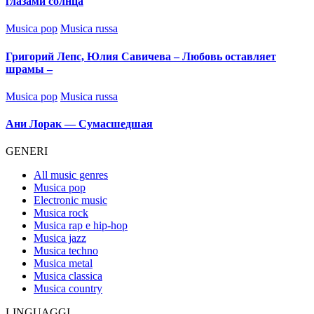
глазами солнца
Posted
Musica pop
Musica russa
in
Григорий Лепс, Юлия Савичева – Любовь оставляет
шрамы –
Posted
Musica pop
Musica russa
in
Ани Лорак — Сумасшедшая
GENERI
All music genres
Musica pop
Electronic music
Musica rock
Musica rap e hip-hop
Musica jazz
Musica techno
Musica metal
Musica classica
Musica country
LINGUAGGI