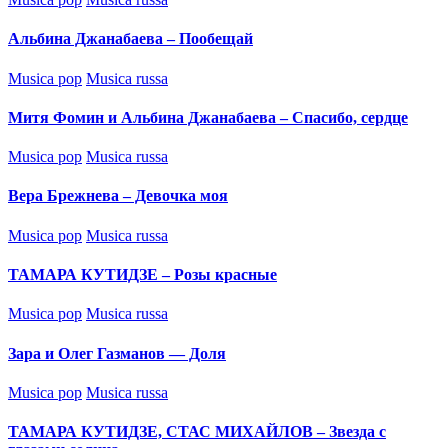
in
Альбина Джанабаева – Пообещай
Posted
Musica pop
Musica russa
in
Митя Фомин и Альбина Джанабаева – Спасибо, сердце
Posted
Musica pop
Musica russa
in
Вера Брежнева – Девочка моя
Posted
Musica pop
Musica russa
in
ТАМАРА КУТИДЗЕ – Розы красные
Posted
Musica pop
Musica russa
in
Зара и Олег Газманов — Доля
Posted
Musica pop
Musica russa
in
ТАМАРА КУТИДЗЕ, СТАС МИХАЙЛОВ – Звезда с