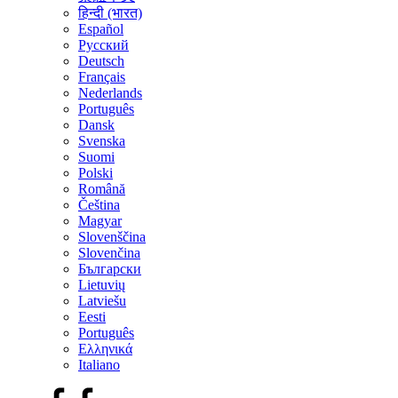
हिन्दी (भारत)
Español
Русский
Deutsch
Français
Nederlands
Português
Dansk
Svenska
Suomi
Polski
Română
Čeština
Magyar
Slovenščina
Slovenčina
Български
Lietuvių
Latviešu
Eesti
Português
Ελληνικά
Italiano
Facebook