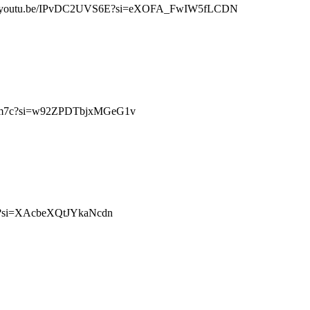
tps://youtu.be/IPvDC2UVS6E?si=eXOFA_FwIW5fLCDN
1Z8Lm7c?si=w92ZPDTbjxMGeG1v
Tu0?si=XAcbeXQtJYkaNcdn