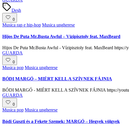
Tags:
Desh
0
Posted
Musica rap e hip-hop
Musica ungherese
in
Hijos De Puta Mr.Busta Awful – Vízipisztoly feat. MaxBeard
Hijos De Puta Mr.Busta Awful - Vízipisztoly feat. MaxBeard http
GUARDA
0
Posted
Musica pop
Musica ungherese
in
BÓDI MARGÓ – MIÉRT KELL A SZÍVNEK FÁJNIA
BÓDI MARGÓ - MIÉRT KELL A SZÍVNEK FÁJNIA https://youtu
GUARDA
0
Posted
Musica pop
Musica ungherese
in
Bódi Guszti és a Fekete Szemek: MARGÓ – Hegyek völgyek