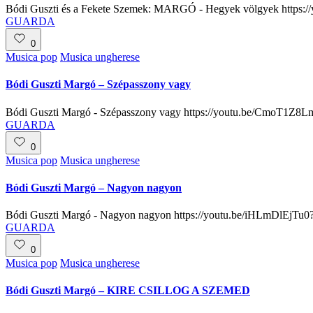
Bódi Guszti és a Fekete Szemek: MARGÓ - Hegyek völgyek ht
GUARDA
0
Posted
Musica pop
Musica ungherese
in
Bódi Guszti Margó – Szépasszony vagy
Bódi Guszti Margó - Szépasszony vagy https://youtu.be/CmoT
GUARDA
0
Posted
Musica pop
Musica ungherese
in
Bódi Guszti Margó – Nagyon nagyon
Bódi Guszti Margó - Nagyon nagyon https://youtu.be/iHLmDlEj
GUARDA
0
Posted
Musica pop
Musica ungherese
in
Bódi Guszti Margó – KIRE CSILLOG A SZEMED