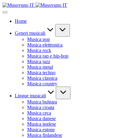
Skip
to
content
Home
Generi musicali
Musica pop
Musica elettronica
Musica rock
Musica rap e hip-hop
Musica jazz
Musica metal
Musica techno
Musica classica
Musica country
Lingue musicali
Musica bulgara
Musica croata
Musica ceca
Musica danese
Musica inglese
Musica estone
Musica finlandese