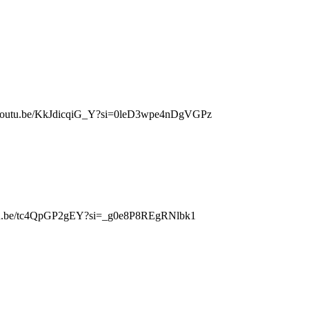
s://youtu.be/KkJdicqiG_Y?si=0leD3wpe4nDgVGPz
.be/tc4QpGP2gEY?si=_g0e8P8REgRNlbk1