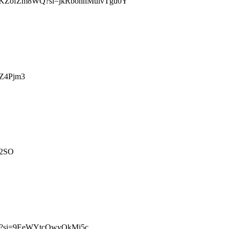
u.be/byKZofZm8WQ?si=jkRbonhMulvTgu0Y
iZ4Pjm3
j2SO
U?si=9EeWYtcOwvOkMi5c