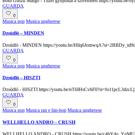
Bódi Guszti Margó - Tüzet gyújtottál a szívemben https://yout
GUARDA
0
Posted
Musica pop
Musica ungherese
in
Dzsúdló – MINDEN
Dzsúdló - MINDEN https://youtu.be/Hllq6JomwqA?si=2BBDy_td9
GUARDA
0
Posted
Musica pop
Musica ungherese
in
Dzsúdló – HISZTI
Dzsúdló - HISZTI https://youtu.be/nT6IHsCvhF0?si=fo11pcL3dzcL
GUARDA
0
Posted
Musica pop
Musica rap e hip-hop
Musica ungherese
in
WELLHELLO ANDRO – CRUSH
WELLHELLO ANDRO - CRUSH https://youtu.be/c4bYdo_YgM