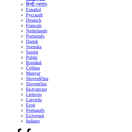
हिन्दी (भारत)
Español
Русский
Deutsch
Français
Nederlands
Português
Dansk
Svenska
Suomi
Polski
Română
Čeština
Magyar
Slovenščina
Slovenčina
Български
Lietuvių
Latviešu
Eesti
Português
Ελληνικά
Italiano
Facebook