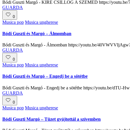
Bódi Guszti Margó - KIRE CSILLOG A SZEMED https://youtu.b
GUARDA
0
Posted
Musica pop
Musica ungherese
in
Bódi Guszti és Margó – Álmomban
Bódi Guszti és Margó - Álmomban https://youtu.be/40VWVVIj
GUARDA
0
Posted
Musica pop
Musica ungherese
in
Bódi Guszti és Margó – Engedj be a sötétbe
Bódi Guszti és Margó - Engedj be a sötétbe https://youtu.be/
GUARDA
0
Posted
Musica pop
Musica ungherese
in
Bódi Guszti Margó – Tüzet gyújtottál a szívemben