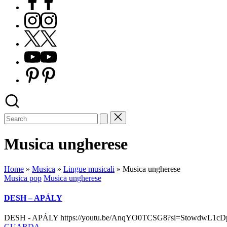
Instagram
X
Youtube
Pinterest
Musica ungherese
Home
»
Musica
»
Lingue musicali
»
Musica ungherese
Posted
Musica pop
Musica ungherese
in
DESH – APÁLY
DESH - APÁLY https://youtu.be/AnqYO0TCSG8?si=StowdwL1cD
GUARDA