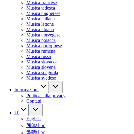
Musica francese
Musica tedesca
Musica ungherese
Musica italiana
Musica lettone
Musica lituana
Musica norvegese
Musica polacca
Musica portoghese
Musica rumena
Musica russa
Musica slovacca
Musica slovena
Musica spagnola
Musica svedese
Informazioni
Politica sulla privacy
Contatti
IT
English
简体中文
繁體中文