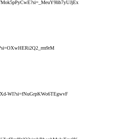
e/7Mok5pPyCwE?si=_MeuY9lib7yUJjEx
Agw?si=OXwHERi2Q2_rm9rM
dTU-HwXd-WI?si=fNuGrpKWo6TEgwvF