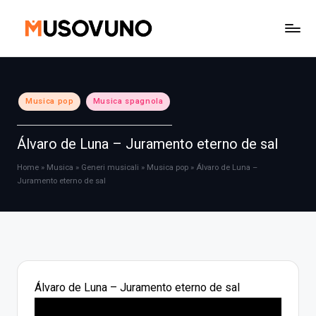
Skip
to
content
Posted
Musica pop
Musica spagnola
in
Álvaro de Luna – Juramento eterno de sal
Home
»
Musica
»
Generi musicali
»
Musica pop
»
Álvaro de Luna –
Juramento eterno de sal
Álvaro de Luna – Juramento eterno de sal