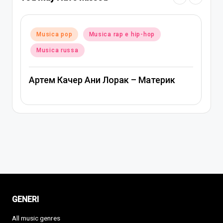
 rap e hip-hop
Posted
Musica pop
Musica russa
in
Ани Лорак — Наполовину
орак – Материк
GENERI
All music genres