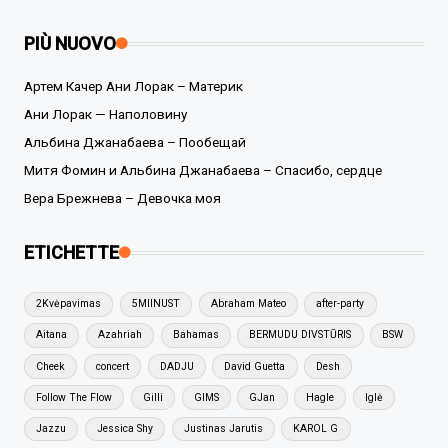
PIÙ NUOVO
Артем Качер Ани Лорак – Материк
Ани Лорак — Наполовину
Альбина Джанабаева – Пообещай
Митя Фомин и Альбина Джанабаева – Спасибо, сердце
Вера Брежнева – Девочка моя
ETICHETTE
2Kvėpavimas
5MIINUST
Abraham Mateo
after-party
Aitana
Azahriah
Bahamas
BERMUDU DIVSTŪRIS
BSW
Cheek
concert
DADJU
David Guetta
Desh
Follow The Flow
Gilli
GIMS
GJan
Hagle
Iglė
Jazzu
Jessica Shy
Justinas Jarutis
KAROL G