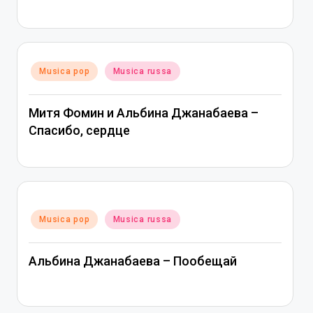
Posted
Musica pop
Musica russa
in
Митя Фомин и Альбина Джанабаева –
Спасибо, сердце
Posted
Musica pop
Musica russa
in
Альбина Джанабаева – Пообещай