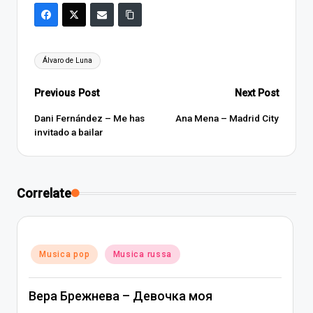
Tags:
Álvaro de Luna
Post
Previous Post
Next Post
navigation
Dani Fernández – Me has
Ana Mena – Madrid City
invitado a bailar
Correlate
Posted
Musica pop
Musica russa
in
Вера Брежнева – Девочка моя