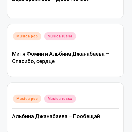
Posted
Musica pop
Musica russa
in
Митя Фомин и Альбина Джанабаева –
Спасибо, сердце
Posted
Musica pop
Musica russa
in
Альбина Джанабаева – Пообещай