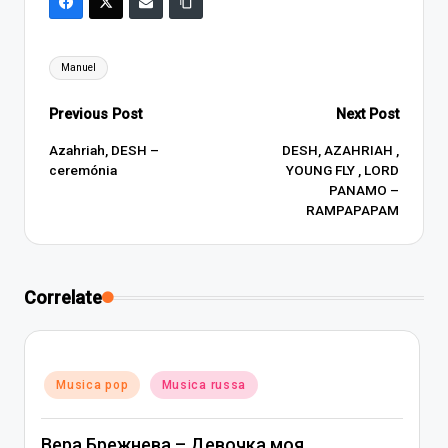
Tags:
Manuel
Post
Previous Post
Next Post
navigation
Azahriah, DESH –
DESH, AZAHRIAH ,
ceremónia
YOUNG FLY , LORD
PANAMO –
RAMPAPAPAM
Correlate
Posted
Musica pop
Musica russa
in
Вера Брежнева – Девочка моя