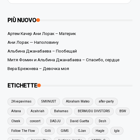
PIÙ NUOVO
Артем Качер Ани Лорак – Материк
Ани Лорак — Наполовину
Альбина Джанабаева – Пообещай
Митя Фомин и Альбина Джанабаева – Спасибо, сердце
Вера Брежнева – Девочка моя
ETICHETTE
2Kvėpavimas
5MIINUST
Abraham Mateo
after-party
Aitana
Azahriah
Bahamas
BERMUDU DIVSTŪRIS
BSW
Cheek
concert
DADJU
David Guetta
Desh
Follow The Flow
Gilli
GIMS
GJan
Hagle
Iglė