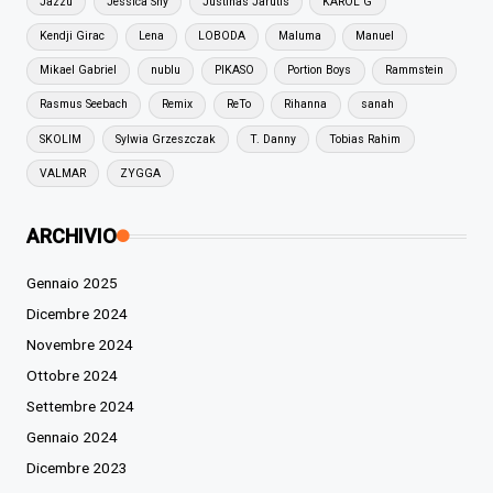
Jazzu
Jessica Shy
Justinas Jarutis
KAROL G
Kendji Girac
Lena
LOBODA
Maluma
Manuel
Mikael Gabriel
nublu
PIKASO
Portion Boys
Rammstein
Rasmus Seebach
Remix
ReTo
Rihanna
sanah
SKOLIM
Sylwia Grzeszczak
T. Danny
Tobias Rahim
VALMAR
ZYGGA
ARCHIVIO
Gennaio 2025
Dicembre 2024
Novembre 2024
Ottobre 2024
Settembre 2024
Gennaio 2024
Dicembre 2023