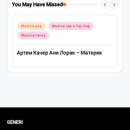
You May Have Missed
Posted
Musica pop
Musica rap e hip-hop
in
Musica russa
Артем Качер Ани Лорак – Материк
GENERI