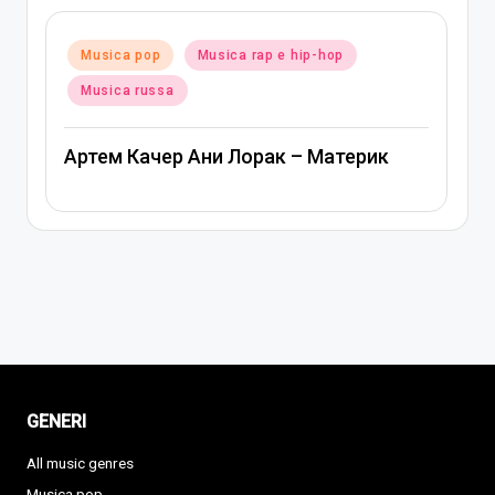
Posted
Musica pop
Musica rap e hip-hop
in
Musica russa
Артем Качер Ани Лорак – Материк
GENERI
All music genres
Musica pop