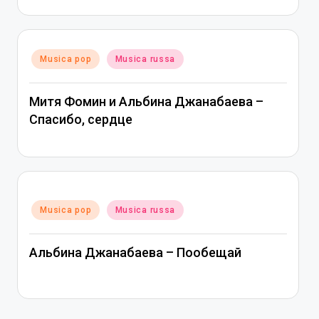
Posted
Musica pop
Musica russa
in
Митя Фомин и Альбина Джанабаева –
Спасибо, сердце
Posted
Musica pop
Musica russa
in
Альбина Джанабаева – Пообещай