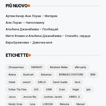
PIÙ NUOVO
Артем Качер Ани Лорак – Материк
Ани Лорак — Наполовину
Альбина Джанабаева – Пообещай
Митя Фомин и Альбина Джанабаева – Спасибо, сердце
Вера Брежнева – Девочка моя
ETICHETTE
2Kvėpavimas
5MIINUST
Abraham Mateo
after-party
Aitana
Azahriah
Bahamas
BERMUDU DIVSTŪRIS
BSW
Cheek
concert
DADJU
David Guetta
Desh
Follow The Flow
Gilli
GIMS
GJan
Hagle
Iglė
Jazzu
Jessica Shy
Justinas Jarutis
KAROL G
Kendji Girac
Lena
LOBODA
Maluma
Manuel