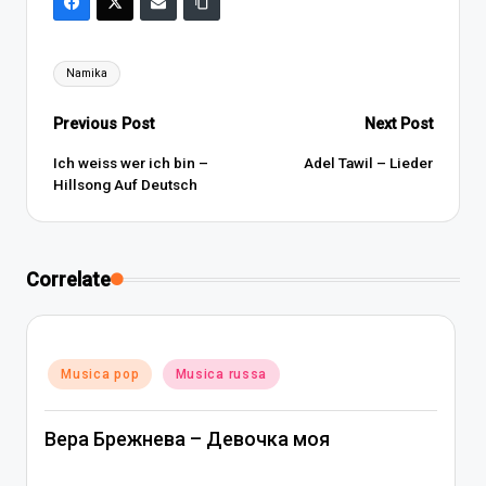
Tags:
Namika
Post
Previous Post
Next Post
navigation
Ich weiss wer ich bin –
Adel Tawil – Lieder
Hillsong Auf Deutsch
Correlate
Posted
Musica pop
Musica russa
in
Вера Брежнева – Девочка моя