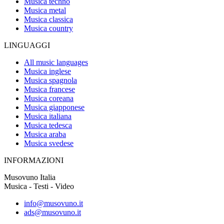
Musica techno
Musica metal
Musica classica
Musica country
LINGUAGGI
All music languages
Musica inglese
Musica spagnola
Musica francese
Musica coreana
Musica giapponese
Musica italiana
Musica tedesca
Musica araba
Musica svedese
INFORMAZIONI
Musovuno Italia
Musica - Testi - Video
info@musovuno.it
ads@musovuno.it