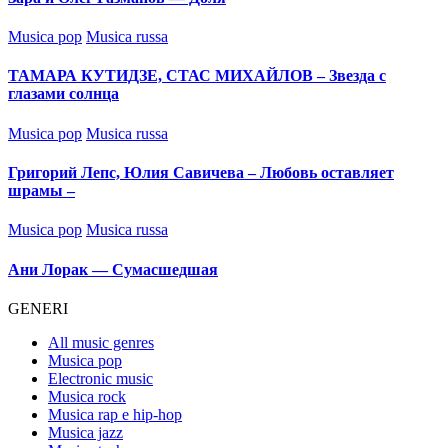
Posted
Musica pop
Musica russa
in
ТАМАРА КУТИДЗЕ, СТАС МИХАЙЛОВ – Звезда с
глазами солнца
Posted
Musica pop
Musica russa
in
Григорий Лепс, Юлия Савичева – Любовь оставляет
шрамы –
Posted
Musica pop
Musica russa
in
Ани Лорак — Сумасшедшая
GENERI
All music genres
Musica pop
Electronic music
Musica rock
Musica rap e hip-hop
Musica jazz