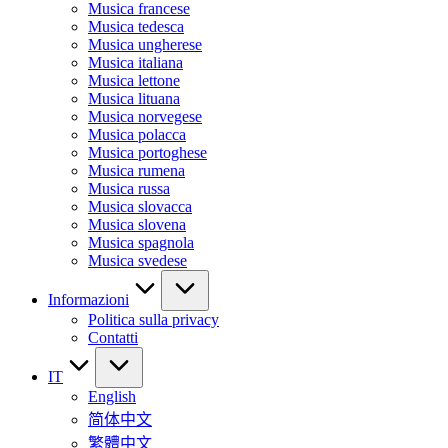
Musica francese
Musica tedesca
Musica ungherese
Musica italiana
Musica lettone
Musica lituana
Musica norvegese
Musica polacca
Musica portoghese
Musica rumena
Musica russa
Musica slovacca
Musica slovena
Musica spagnola
Musica svedese
Informazioni
Politica sulla privacy
Contatti
IT
English
简体中文
繁體中文