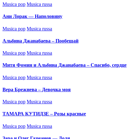
Posted
Musica pop
Musica russa
in
Ани Лорак — Наполовину
Posted
Musica pop
Musica russa
in
Альбина Джанабаева – Пообещай
Posted
Musica pop
Musica russa
in
Митя Фомин и Альбина Джанабаева – Спасибо, сердце
Posted
Musica pop
Musica russa
in
Вера Брежнева – Девочка моя
Posted
Musica pop
Musica russa
in
ТАМАРА КУТИДЗЕ – Розы красные
Posted
Musica pop
Musica russa
in
Зара и Олег Газманов — Доля