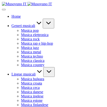
Skip
to
content
Home
Generi musicali
Musica pop
Musica elettronica
Musica rock
Musica rap e hip-hop
Musica jazz
Musica metal
Musica techno
Musica classica
Musica country
Lingue musicali
Musica bulgara
Musica croata
Musica ceca
Musica danese
Musica inglese
Musica estone
Musica finlandese