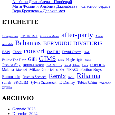
Альбина Джанабаева – Пообещай
Митя Фомин и Альбина Джанабаева – Спасибо, сердце
Вера Брежнева – Девочка моя
ETICHETTE
after-party
5MIINUST
2Kvėpavimas
Abraham Mateo
Aitana
Bahamas
BERMUDU DIVSTŪRIS
Azahriah
concert
BSW
DADJU
David Guetta
Cheek
Desh
GIMS
Gilli
Hagle
Follow The Flow
Iglė
GJan
Jazzu
Jessica Shy
Justinas Jarutis
KAROL G
LOBODA
Kendji Girac
Lena
Mikael Gabriel
Portion Boys
Maluma
Manuel
nublu
PIKASO
Rihanna
Remix
Rammstein
Rasmus Seebach
ReTo
T. Danny
sanah
SKOLIM
Sylwia Grzeszczak
Tobias Rahim
VALMAR
ZYGGA
ARCHIVIO
Gennaio 2025
Dicembre 2024