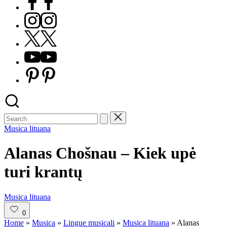
Instagram
X
Youtube
Pinterest
Posted
Musica lituana
in
Alanas Chošnau – Kiek upė
turi krantų
Posted
Musica lituana
in
0
Home
»
Musica
»
Lingue musicali
»
Musica lituana
»
Alanas