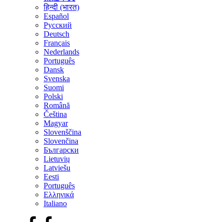
हिन्दी (भारत)
Español
Русский
Deutsch
Français
Nederlands
Português
Dansk
Svenska
Suomi
Polski
Română
Čeština
Magyar
Slovenščina
Slovenčina
Български
Lietuvių
Latviešu
Eesti
Português
Ελληνικά
Italiano
Facebook