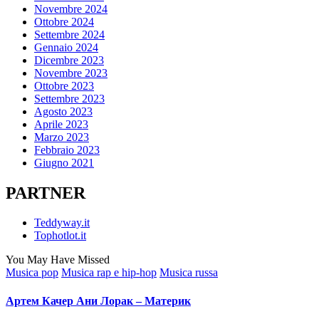
Novembre 2024
Ottobre 2024
Settembre 2024
Gennaio 2024
Dicembre 2023
Novembre 2023
Ottobre 2023
Settembre 2023
Agosto 2023
Aprile 2023
Marzo 2023
Febbraio 2023
Giugno 2021
PARTNER
Teddyway.it
Tophotlot.it
You May Have Missed
Posted
Musica pop
Musica rap e hip-hop
Musica russa
in
Артем Качер Ани Лорак – Материк