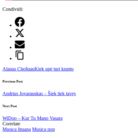
Condividi:
Tags:
Alanas Chošnau
Kiek upė turi krantų
Post
Previous Post
navigation
Andrius Jovarauskas – Šiek tiek tavęs
Next Post
WiDoo – Kur Tu Mano Vasara
Correlate
Posted
Musica lituana
Musica pop
in