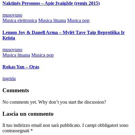
Naktinės Personos – Apie žvaigždę (remix 2015)
Posted
musovuno
by
Posted
Musica elettronica
Musica lituana
Musica pop
in
Lemon Joy & Danell Arma – Mylėt Tave Taip Beprotiška Ir
Keista
Posted
musovuno
by
Posted
Musica lituana
Musica pop
in
Rokas Yan – Oras
Posted
ingrida
by
Comments
No comments yet. Why don’t you start the discussion?
Lascia un commento
Il tuo indirizzo email non sarà pubblicato.
I campi obbligatori sono
contrassegnati
*