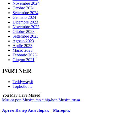
Novembre 2024
Ottobre 2024
Settembre 2024
Gennaio 2024
Dicembre 2023
Novembre 2023
Ottobre 2023
Settembre 2023
Agosto 2023
Aprile 2023
Marzo 2023
Febbraio 2023
Giugno 2021
PARTNER
Teddyway.it
Tophotlot.it
You May Have Missed
Posted
Musica pop
Musica rap e hip-hop
Musica russa
in
Артем Качер Ани Лорак – Материк