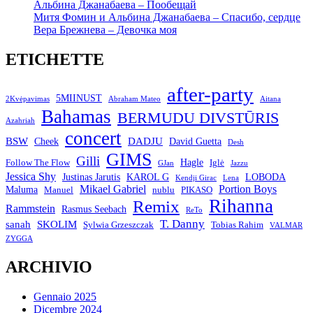
Альбина Джанабаева – Пообещай
Митя Фомин и Альбина Джанабаева – Спасибо, сердце
Вера Брежнева – Девочка моя
ETICHETTE
after-party
5MIINUST
2Kvėpavimas
Abraham Mateo
Aitana
Bahamas
BERMUDU DIVSTŪRIS
Azahriah
concert
BSW
DADJU
David Guetta
Cheek
Desh
GIMS
Gilli
Hagle
Follow The Flow
Iglė
GJan
Jazzu
Jessica Shy
Justinas Jarutis
KAROL G
LOBODA
Kendji Girac
Lena
Mikael Gabriel
Portion Boys
Maluma
Manuel
nublu
PIKASO
Rihanna
Remix
Rammstein
Rasmus Seebach
ReTo
T. Danny
sanah
SKOLIM
Sylwia Grzeszczak
Tobias Rahim
VALMAR
ZYGGA
ARCHIVIO
Gennaio 2025
Dicembre 2024