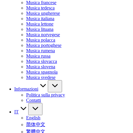
Musica francese
Musica tedesca
Musica ungherese
Musica italiana
Musica lettone
Musica lituana
Musica norvegese
Musica polacca
Musica portoghese
Musica rumena
Musica russa
Musica slovacca
Musica slovena
Musica spagnola
Musica svedese
Informazioni
Politica sulla privacy
Contatti
IT
English
简体中文
繁體中文