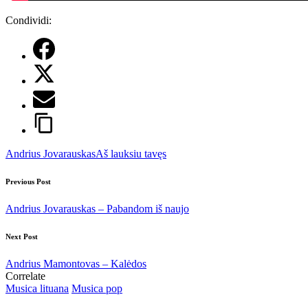
Condividi:
Tags:
Andrius Jovarauskas
Aš lauksiu tavęs
Post
Previous Post
navigation
Andrius Jovarauskas – Pabandom iš naujo
Next Post
Andrius Mamontovas – Kalėdos
Correlate
Posted
Musica lituana
Musica pop
in