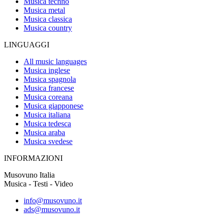
Musica techno
Musica metal
Musica classica
Musica country
LINGUAGGI
All music languages
Musica inglese
Musica spagnola
Musica francese
Musica coreana
Musica giapponese
Musica italiana
Musica tedesca
Musica araba
Musica svedese
INFORMAZIONI
Musovuno Italia
Musica - Testi - Video
info@musovuno.it
ads@musovuno.it