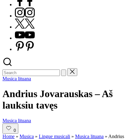
Instagram
X
Youtube
Pinterest
Posted
Musica lituana
in
Andrius Jovarauskas – Aš
lauksiu tavęs
Posted
Musica lituana
in
0
Home
»
Musica
»
Lingue musicali
»
Musica lituana
»
Andrius