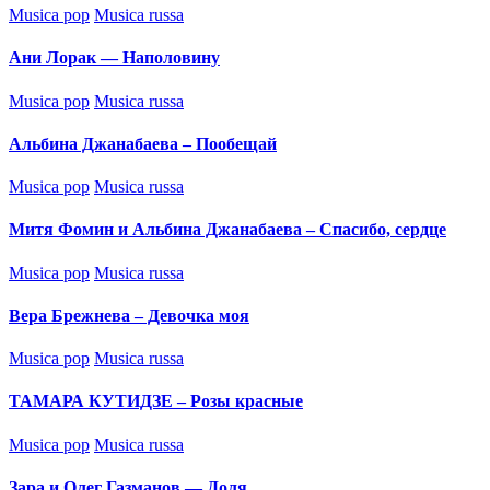
Posted
Musica pop
Musica russa
in
Ани Лорак — Наполовину
Posted
Musica pop
Musica russa
in
Альбина Джанабаева – Пообещай
Posted
Musica pop
Musica russa
in
Митя Фомин и Альбина Джанабаева – Спасибо, сердце
Posted
Musica pop
Musica russa
in
Вера Брежнева – Девочка моя
Posted
Musica pop
Musica russa
in
ТАМАРА КУТИДЗЕ – Розы красные
Posted
Musica pop
Musica russa
in
Зара и Олег Газманов — Доля