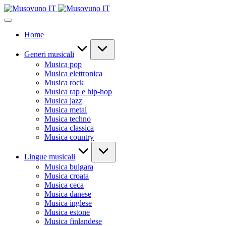
Skip
to
content
Home
Generi musicali
Musica pop
Musica elettronica
Musica rock
Musica rap e hip-hop
Musica jazz
Musica metal
Musica techno
Musica classica
Musica country
Lingue musicali
Musica bulgara
Musica croata
Musica ceca
Musica danese
Musica inglese
Musica estone
Musica finlandese