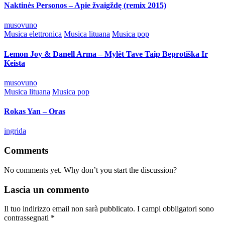
Naktinės Personos – Apie žvaigždę (remix 2015)
Posted
musovuno
by
Posted
Musica elettronica
Musica lituana
Musica pop
in
Lemon Joy & Danell Arma – Mylėt Tave Taip Beprotiška Ir
Keista
Posted
musovuno
by
Posted
Musica lituana
Musica pop
in
Rokas Yan – Oras
Posted
ingrida
by
Comments
No comments yet. Why don’t you start the discussion?
Lascia un commento
Il tuo indirizzo email non sarà pubblicato.
I campi obbligatori sono
contrassegnati
*