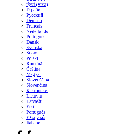
हिन्दी (भारत)
Español
Русский
Deutsch
Français
Nederlands
Português
Dansk
Svenska
Suomi
Polski
Română
Čeština
Magyar
Slovenščina
Slovenčina
Български
Lietuvių
Latviešu
Eesti
Português
Ελληνικά
Italiano
Facebook