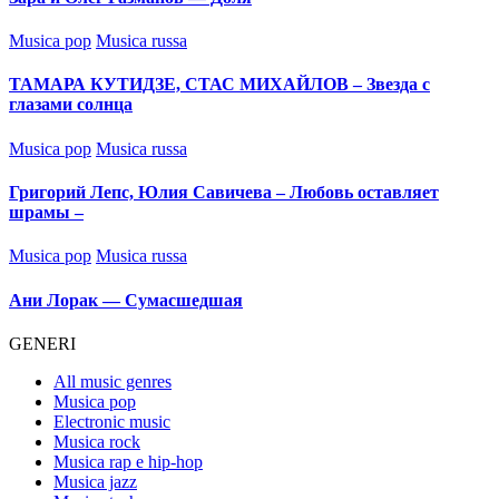
Posted
Musica pop
Musica russa
in
ТАМАРА КУТИДЗЕ, СТАС МИХАЙЛОВ – Звезда с
глазами солнца
Posted
Musica pop
Musica russa
in
Григорий Лепс, Юлия Савичева – Любовь оставляет
шрамы –
Posted
Musica pop
Musica russa
in
Ани Лорак — Сумасшедшая
GENERI
All music genres
Musica pop
Electronic music
Musica rock
Musica rap e hip-hop
Musica jazz