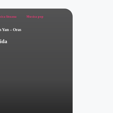
ed
ica lituana
Musica pop
 Yan – Oras
ida
ed