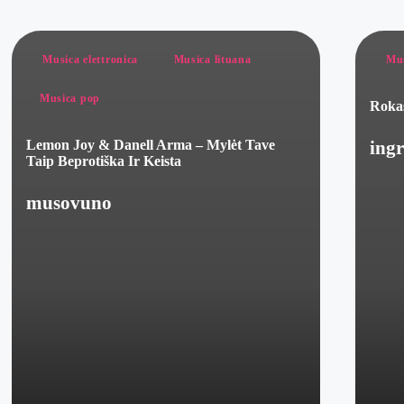
Posted
Post
Musica elettronica
Musica lituana
Mus
in
in
Musica pop
Rokas
Lemon Joy & Danell Arma – Mylėt Tave
ingr
Post
Taip Beprotiška Ir Keista
by
musovuno
Posted
by