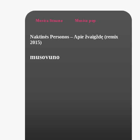
Posted
Musica lituana
Musica pop
in
Naktinės Personos – Apie žvaigždę (remix
2015)
musovuno
Posted
by