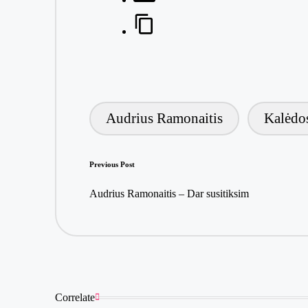
Audrius Ramonaitis
Kalėdo
Tags:
Post
Previous Post
navigation
Audrius Ramonaitis – Dar susitiksim
Correlate