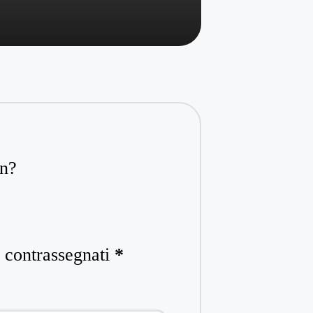
on?
o contrassegnati
*