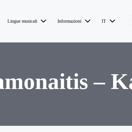
F
Lingue musicali
Informazioni
IT
monaitis – K
ica lituana
»
Audrius Ramonaitis – Kalėdos