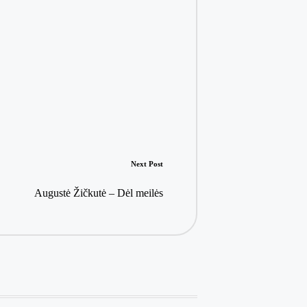
Next Post
Augustė Žičkutė – Dėl meilės