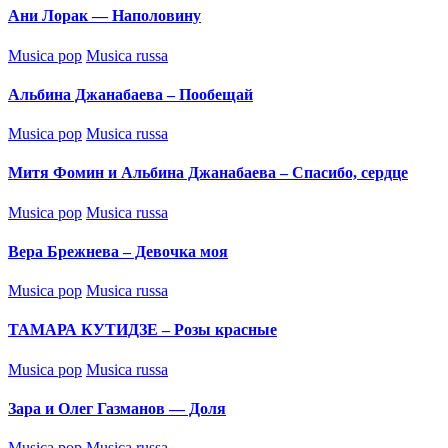
Ани Лорак — Наполовину
Posted
Musica pop
Musica russa
in
Альбина Джанабаева – Пообещай
Posted
Musica pop
Musica russa
in
Митя Фомин и Альбина Джанабаева – Спасибо, сердце
Posted
Musica pop
Musica russa
in
Вера Брежнева – Девочка моя
Posted
Musica pop
Musica russa
in
ТАМАРА КУТИДЗЕ – Розы красные
Posted
Musica pop
Musica russa
in
Зара и Олег Газманов — Доля
Posted
Musica pop
Musica russa