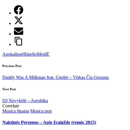
Tags:
Apokalipsė
Bäsello
MeidĖ
Post
Previous Post
navigation
Daddy Was A Milkman feat. Giedrė – Viskas Čia Gerumu
Next Post
DJ Nevykėlė – Aerobika
Correlate
Posted
Musica lituana
Musica pop
in
Naktinės Personos – Apie žvaigždę (remix 2015)