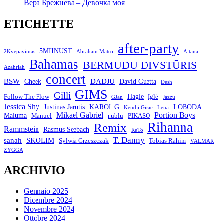
Вера Брежнева – Девочка моя
ETICHETTE
after-party
5MIINUST
2Kvėpavimas
Abraham Mateo
Aitana
Bahamas
BERMUDU DIVSTŪRIS
Azahriah
concert
BSW
DADJU
David Guetta
Cheek
Desh
GIMS
Gilli
Hagle
Follow The Flow
Iglė
GJan
Jazzu
Jessica Shy
Justinas Jarutis
KAROL G
LOBODA
Kendji Girac
Lena
Mikael Gabriel
Portion Boys
Maluma
Manuel
nublu
PIKASO
Rihanna
Remix
Rammstein
Rasmus Seebach
ReTo
T. Danny
sanah
SKOLIM
Sylwia Grzeszczak
Tobias Rahim
VALMAR
ZYGGA
ARCHIVIO
Gennaio 2025
Dicembre 2024
Novembre 2024
Ottobre 2024