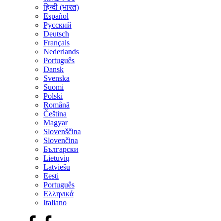
हिन्दी (भारत)
Español
Русский
Deutsch
Français
Nederlands
Português
Dansk
Svenska
Suomi
Polski
Română
Čeština
Magyar
Slovenščina
Slovenčina
Български
Lietuvių
Latviešu
Eesti
Português
Ελληνικά
Italiano
Facebook