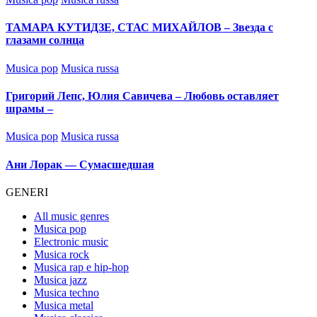
in
ТАМАРА КУТИДЗЕ, СТАС МИХАЙЛОВ – Звезда с
глазами солнца
Posted
Musica pop
Musica russa
in
Григорий Лепс, Юлия Савичева – Любовь оставляет
шрамы –
Posted
Musica pop
Musica russa
in
Ани Лорак — Сумасшедшая
GENERI
All music genres
Musica pop
Electronic music
Musica rock
Musica rap e hip-hop
Musica jazz
Musica techno
Musica metal