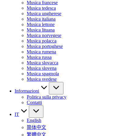
Musica francese
Musica tedesca
Musica ungherese
Musica italiana
Musica lettone
Musica lituana
Musica norvegese
Musica polacca
Musica portoghese
Musica rumena
Musica russa
Musica slovacca
Musica slovena
Musica spagnola
Musica svedese
Informazioni
Politica sulla privacy
Contatti
IT
English
简体中文
繁體中文