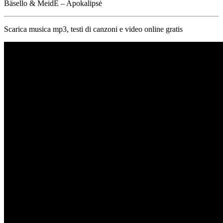
Bäsello & MeidĖ – Apokalipsė
Scarica musica mp3, testi di canzoni e video online gratis