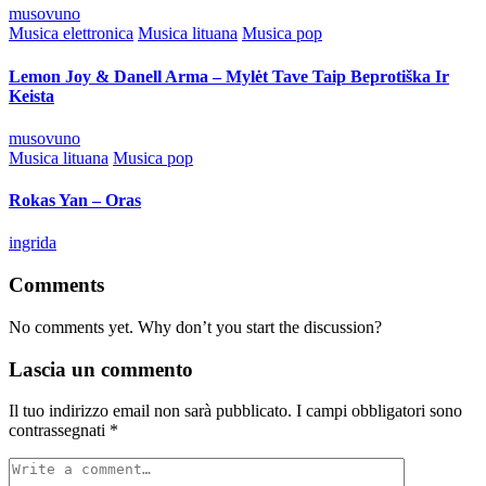
Posted
musovuno
by
Posted
Musica elettronica
Musica lituana
Musica pop
in
Lemon Joy & Danell Arma – Mylėt Tave Taip Beprotiška Ir
Keista
Posted
musovuno
by
Posted
Musica lituana
Musica pop
in
Rokas Yan – Oras
Posted
ingrida
by
Comments
No comments yet. Why don’t you start the discussion?
Lascia un commento
Il tuo indirizzo email non sarà pubblicato.
I campi obbligatori sono
contrassegnati
*