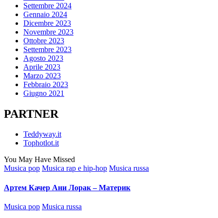
Settembre 2024
Gennaio 2024
Dicembre 2023
Novembre 2023
Ottobre 2023
Settembre 2023
Agosto 2023
Aprile 2023
Marzo 2023
Febbraio 2023
Giugno 2021
PARTNER
Teddyway.it
Tophotlot.it
You May Have Missed
Posted
Musica pop
Musica rap e hip-hop
Musica russa
in
Артем Качер Ани Лорак – Материк
Posted
Musica pop
Musica russa
in