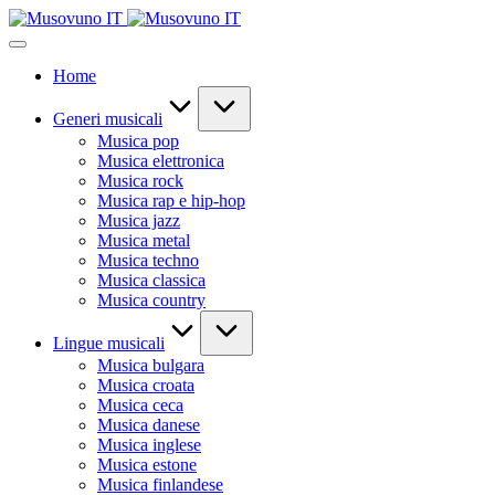
Skip
to
content
Home
Generi musicali
Musica pop
Musica elettronica
Musica rock
Musica rap e hip-hop
Musica jazz
Musica metal
Musica techno
Musica classica
Musica country
Lingue musicali
Musica bulgara
Musica croata
Musica ceca
Musica danese
Musica inglese
Musica estone
Musica finlandese