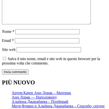
Nome
*
Email
*
Sito web
Salva il mio nome, email e sito web in questo browser per la
prossima volta che commento.
PIÙ NUOVO
Артем Качер Ани Лорак – Материк
Ани Лорак — Наполовину
Альбина Джанабаева – Пообещай
Митя Фомин и Альбина Джанабаева – Спасибо, сердце