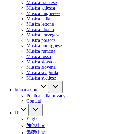
Musica francese
Musica tedesca
Musica ungherese
Musica italiana
Musica lettone
Musica lituana
Musica norvegese
Musica polacca
Musica portoghese
Musica rumena
Musica russa
Musica slovacca
Musica slovena
Musica spagnola
Musica svedese
Informazioni
Politica sulla privacy
Contatti
IT
English
简体中文
繁體中文