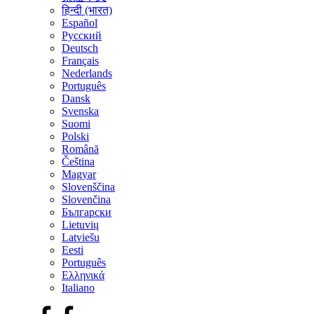
हिन्दी (भारत)
Español
Русский
Deutsch
Français
Nederlands
Português
Dansk
Svenska
Suomi
Polski
Română
Čeština
Magyar
Slovenščina
Slovenčina
Български
Lietuvių
Latviešu
Eesti
Português
Ελληνικά
Italiano
Facebook