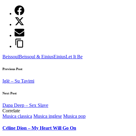
Tags:
Beissoul
Beissoul & Einius
Einius
Let It Be
Post
Previous Post
navigation
Iglė – Su Tavimi
Next Post
Dapa Deep – Sex Slave
Correlate
Posted
Musica classica
Musica inglese
Musica pop
in
Céline Dion – My Heart Will Go On