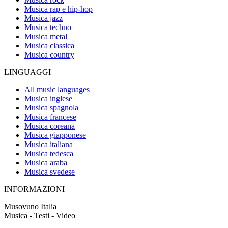
Musica rap e hip-hop
Musica jazz
Musica techno
Musica metal
Musica classica
Musica country
LINGUAGGI
All music languages
Musica inglese
Musica spagnola
Musica francese
Musica coreana
Musica giapponese
Musica italiana
Musica tedesca
Musica araba
Musica svedese
INFORMAZIONI
Musovuno Italia
Musica - Testi - Video