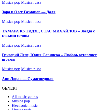
Posted
Musica pop
Musica russa
in
Зара и Олег Газманов — Доля
Posted
Musica pop
Musica russa
in
ТАМАРА КУТИДЗЕ, СТАС МИХАЙЛОВ – Звезда с
глазами солнца
Posted
Musica pop
Musica russa
in
Григорий Лепс, Юлия Савичева – Любовь оставляет
шрамы –
Posted
Musica pop
Musica russa
in
Ани Лорак — Сумасшедшая
GENERI
All music genres
Musica pop
Electronic music
Musica rock