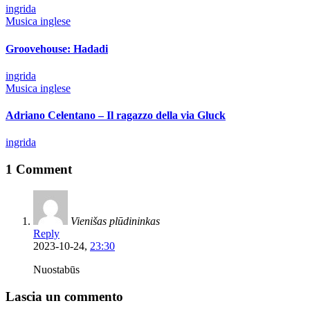
Posted
ingrida
by
Posted
Musica inglese
in
Groovehouse: Hadadi
Posted
ingrida
by
Posted
Musica inglese
in
Adriano Celentano – Il ragazzo della via Gluck
Posted
ingrida
by
1 Comment
Vienišas plūdininkas
Reply
2023-10-24,
23:30
Nuostabūs
Lascia un commento