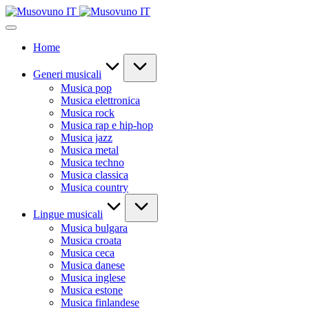
Skip
to
content
Home
Generi musicali
Musica pop
Musica elettronica
Musica rock
Musica rap e hip-hop
Musica jazz
Musica metal
Musica techno
Musica classica
Musica country
Lingue musicali
Musica bulgara
Musica croata
Musica ceca
Musica danese
Musica inglese
Musica estone
Musica finlandese