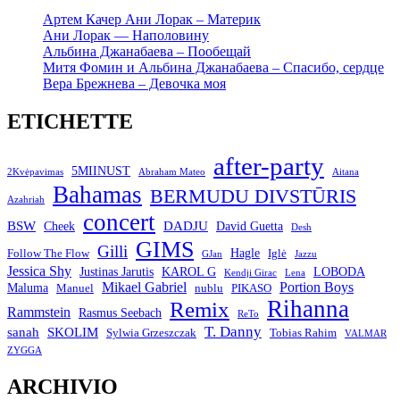
Артем Качер Ани Лорак – Материк
Ани Лорак — Наполовину
Альбина Джанабаева – Пообещай
Митя Фомин и Альбина Джанабаева – Спасибо, сердце
Вера Брежнева – Девочка моя
ETICHETTE
after-party
5MIINUST
2Kvėpavimas
Abraham Mateo
Aitana
Bahamas
BERMUDU DIVSTŪRIS
Azahriah
concert
BSW
DADJU
David Guetta
Cheek
Desh
GIMS
Gilli
Hagle
Follow The Flow
Iglė
GJan
Jazzu
Jessica Shy
Justinas Jarutis
KAROL G
LOBODA
Kendji Girac
Lena
Mikael Gabriel
Portion Boys
Maluma
Manuel
nublu
PIKASO
Rihanna
Remix
Rammstein
Rasmus Seebach
ReTo
T. Danny
sanah
SKOLIM
Sylwia Grzeszczak
Tobias Rahim
VALMAR
ZYGGA
ARCHIVIO