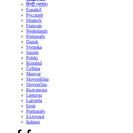
हिन्दी (भारत)
Español
Русский
Deutsch
Français
Nederlands
Português
Dansk
Svenska
Suomi
Polski
Română
Čeština
Magyar
Slovenščina
Slovenčina
Български
Lietuvių
Latviešu
Eesti
Português
Ελληνικά
Italiano
Facebook