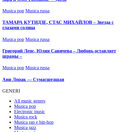
Posted
Musica pop
Musica russa
in
ТАМАРА КУТИДЗЕ, СТАС МИХАЙЛОВ – Звезда с
глазами солнца
Posted
Musica pop
Musica russa
in
Григорий Лепс, Юлия Савичева – Любовь оставляет
шрамы –
Posted
Musica pop
Musica russa
in
Ани Лорак — Сумасшедшая
GENERI
All music genres
Musica pop
Electronic music
Musica rock
Musica rap e hip-hop
Musica jazz