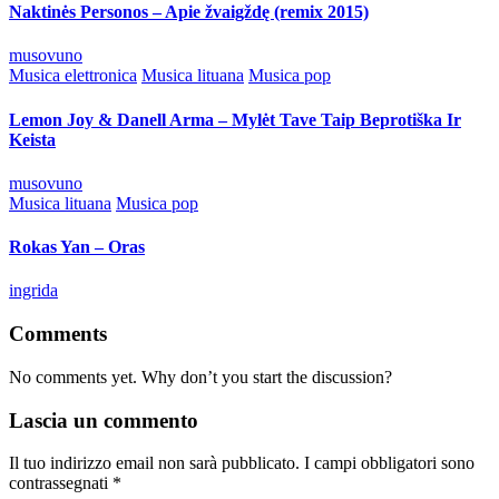
Naktinės Personos – Apie žvaigždę (remix 2015)
Posted
musovuno
by
Posted
Musica elettronica
Musica lituana
Musica pop
in
Lemon Joy & Danell Arma – Mylėt Tave Taip Beprotiška Ir
Keista
Posted
musovuno
by
Posted
Musica lituana
Musica pop
in
Rokas Yan – Oras
Posted
ingrida
by
Comments
No comments yet. Why don’t you start the discussion?
Lascia un commento
Il tuo indirizzo email non sarà pubblicato.
I campi obbligatori sono
contrassegnati
*