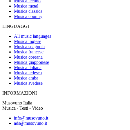
Musica techno
Musica metal
Musica classica
Musica country
LINGUAGGI
All music languages
Musica inglese
Musica spagnola
Musica francese
Musica coreana
Musica giapponese
Musica italiana
Musica tedesca
Musica araba
Musica svedese
INFORMAZIONI
Musovuno Italia
Musica - Testi - Video
info@musovuno.it
ads@musovuno.it