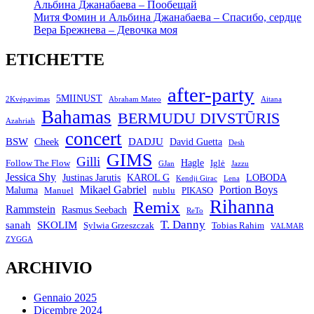
Альбина Джанабаева – Пообещай
Митя Фомин и Альбина Джанабаева – Спасибо, сердце
Вера Брежнева – Девочка моя
ETICHETTE
after-party
5MIINUST
2Kvėpavimas
Abraham Mateo
Aitana
Bahamas
BERMUDU DIVSTŪRIS
Azahriah
concert
BSW
DADJU
David Guetta
Cheek
Desh
GIMS
Gilli
Hagle
Follow The Flow
Iglė
GJan
Jazzu
Jessica Shy
Justinas Jarutis
KAROL G
LOBODA
Kendji Girac
Lena
Mikael Gabriel
Portion Boys
Maluma
Manuel
nublu
PIKASO
Rihanna
Remix
Rammstein
Rasmus Seebach
ReTo
T. Danny
sanah
SKOLIM
Sylwia Grzeszczak
Tobias Rahim
VALMAR
ZYGGA
ARCHIVIO
Gennaio 2025
Dicembre 2024