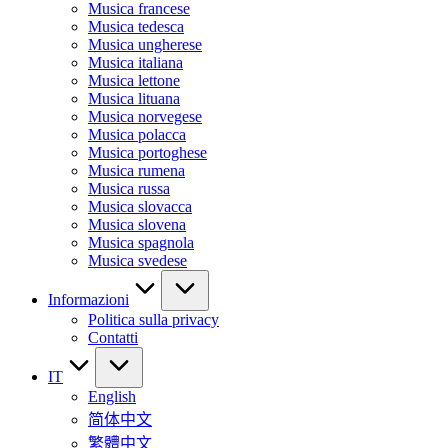
Musica francese
Musica tedesca
Musica ungherese
Musica italiana
Musica lettone
Musica lituana
Musica norvegese
Musica polacca
Musica portoghese
Musica rumena
Musica russa
Musica slovacca
Musica slovena
Musica spagnola
Musica svedese
Informazioni
Politica sulla privacy
Contatti
IT
English
简体中文
繁體中文