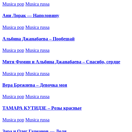
Posted
Musica pop
Musica russa
in
Ани Лорак — Наполовину
Posted
Musica pop
Musica russa
in
Альбина Джанабаева – Пообещай
Posted
Musica pop
Musica russa
in
Митя Фомин и Альбина Джанабаева – Спасибо, сердце
Posted
Musica pop
Musica russa
in
Вера Брежнева – Девочка моя
Posted
Musica pop
Musica russa
in
ТАМАРА КУТИДЗЕ – Розы красные
Posted
Musica pop
Musica russa
in
Зара и Олег Газманов — Доля