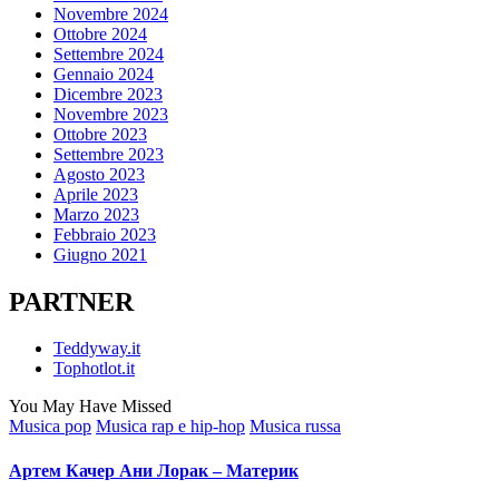
Novembre 2024
Ottobre 2024
Settembre 2024
Gennaio 2024
Dicembre 2023
Novembre 2023
Ottobre 2023
Settembre 2023
Agosto 2023
Aprile 2023
Marzo 2023
Febbraio 2023
Giugno 2021
PARTNER
Teddyway.it
Tophotlot.it
You May Have Missed
Posted
Musica pop
Musica rap e hip-hop
Musica russa
in
Артем Качер Ани Лорак – Материк