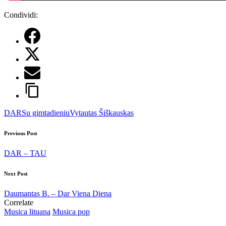
Condividi:
Tags:
DAR
Su gimtadieniu
Vytautas Šiškauskas
Post
Previous Post
navigation
DAR – TAU
Next Post
Daumantas B. – Dar Viena Diena
Correlate
Posted
Musica lituana
Musica pop
in