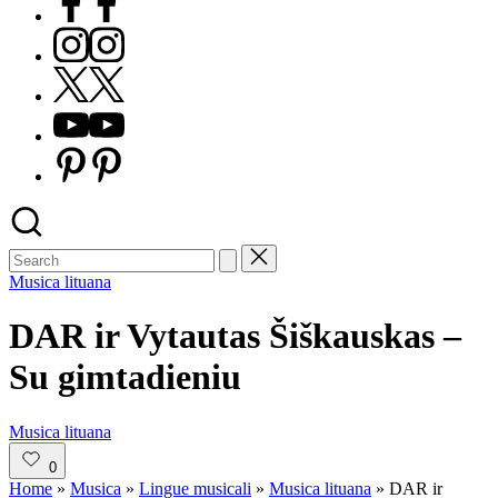
Instagram
X
Youtube
Pinterest
Posted
Musica lituana
in
DAR ir Vytautas Šiškauskas –
Su gimtadieniu
Posted
Musica lituana
in
0
Home
»
Musica
»
Lingue musicali
»
Musica lituana
»
DAR ir