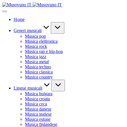
Skip
to
content
Home
Generi musicali
Musica pop
Musica elettronica
Musica rock
Musica rap e hip-hop
Musica jazz
Musica metal
Musica techno
Musica classica
Musica country
Lingue musicali
Musica bulgara
Musica croata
Musica ceca
Musica danese
Musica inglese
Musica estone
Musica finlandese