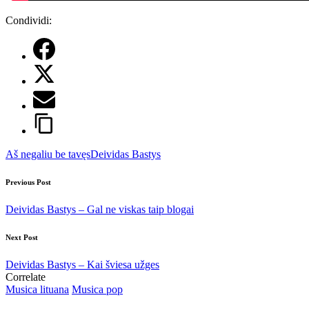
Condividi:
Tags:
Aš negaliu be tavęs
Deividas Bastys
Post
Previous Post
navigation
Deividas Bastys – Gal ne viskas taip blogai
Next Post
Deividas Bastys – Kai šviesa užges
Correlate
Posted
Musica lituana
Musica pop
in