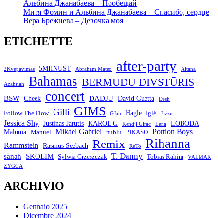
Альбина Джанабаева – Пообещай
Митя Фомин и Альбина Джанабаева – Спасибо, сердце
Вера Брежнева – Девочка моя
ETICHETTE
after-party
5MIINUST
2Kvėpavimas
Abraham Mateo
Aitana
Bahamas
BERMUDU DIVSTŪRIS
Azahriah
concert
BSW
DADJU
David Guetta
Cheek
Desh
GIMS
Gilli
Hagle
Follow The Flow
Iglė
GJan
Jazzu
Jessica Shy
Justinas Jarutis
KAROL G
LOBODA
Kendji Girac
Lena
Mikael Gabriel
Portion Boys
Maluma
Manuel
nublu
PIKASO
Rihanna
Remix
Rammstein
Rasmus Seebach
ReTo
T. Danny
sanah
SKOLIM
Sylwia Grzeszczak
Tobias Rahim
VALMAR
ZYGGA
ARCHIVIO
Gennaio 2025
Dicembre 2024