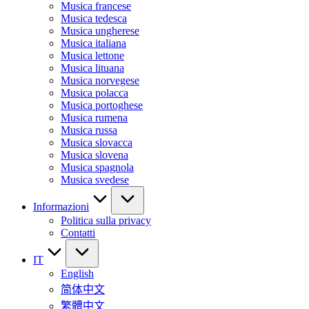
Musica francese
Musica tedesca
Musica ungherese
Musica italiana
Musica lettone
Musica lituana
Musica norvegese
Musica polacca
Musica portoghese
Musica rumena
Musica russa
Musica slovacca
Musica slovena
Musica spagnola
Musica svedese
Informazioni
Politica sulla privacy
Contatti
IT
English
简体中文
繁體中文