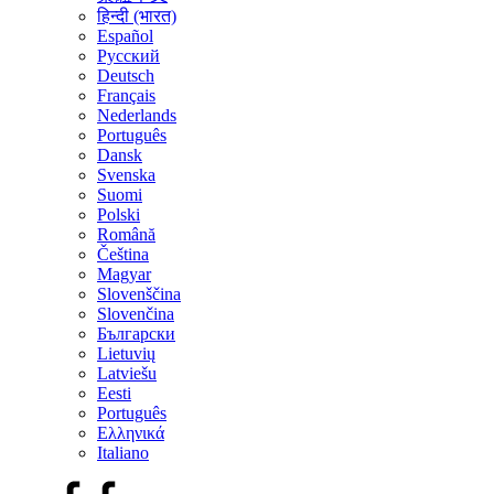
हिन्दी (भारत)
Español
Русский
Deutsch
Français
Nederlands
Português
Dansk
Svenska
Suomi
Polski
Română
Čeština
Magyar
Slovenščina
Slovenčina
Български
Lietuvių
Latviešu
Eesti
Português
Ελληνικά
Italiano
Facebook