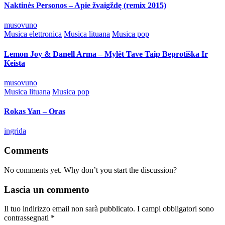
Naktinės Personos – Apie žvaigždę (remix 2015)
Posted
musovuno
by
Posted
Musica elettronica
Musica lituana
Musica pop
in
Lemon Joy & Danell Arma – Mylėt Tave Taip Beprotiška Ir
Keista
Posted
musovuno
by
Posted
Musica lituana
Musica pop
in
Rokas Yan – Oras
Posted
ingrida
by
Comments
No comments yet. Why don’t you start the discussion?
Lascia un commento
Il tuo indirizzo email non sarà pubblicato.
I campi obbligatori sono
contrassegnati
*