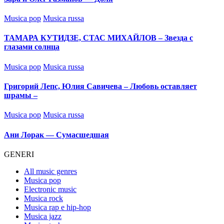
Posted
Musica pop
Musica russa
in
ТАМАРА КУТИДЗЕ, СТАС МИХАЙЛОВ – Звезда с
глазами солнца
Posted
Musica pop
Musica russa
in
Григорий Лепс, Юлия Савичева – Любовь оставляет
шрамы –
Posted
Musica pop
Musica russa
in
Ани Лорак — Сумасшедшая
GENERI
All music genres
Musica pop
Electronic music
Musica rock
Musica rap e hip-hop
Musica jazz