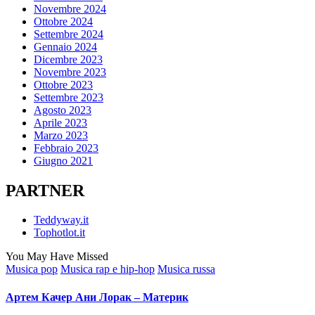
Novembre 2024
Ottobre 2024
Settembre 2024
Gennaio 2024
Dicembre 2023
Novembre 2023
Ottobre 2023
Settembre 2023
Agosto 2023
Aprile 2023
Marzo 2023
Febbraio 2023
Giugno 2021
PARTNER
Teddyway.it
Tophotlot.it
You May Have Missed
Posted
Musica pop
Musica rap e hip-hop
Musica russa
in
Артем Качер Ани Лорак – Материк