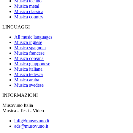
Musica techno
Musica metal
Musica classica
Musica country
LINGUAGGI
All music languages
Musica inglese
Musica spagnola
Musica francese
Musica coreana
Musica giapponese
Musica italiana
Musica tedesca
Musica araba
Musica svedese
INFORMAZIONI
Musovuno Italia
Musica - Testi - Video
info@musovuno.it
ads@musovuno.it