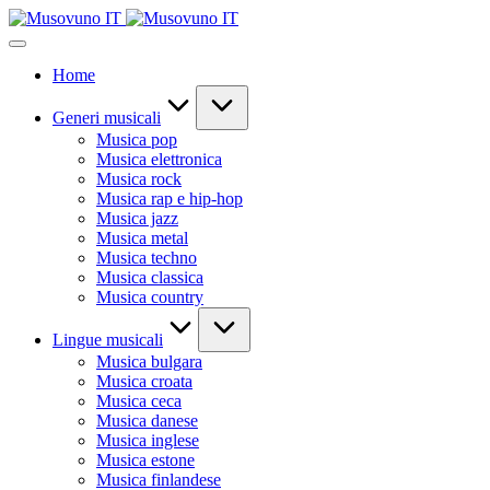
Skip
to
content
Home
Generi musicali
Musica pop
Musica elettronica
Musica rock
Musica rap e hip-hop
Musica jazz
Musica metal
Musica techno
Musica classica
Musica country
Lingue musicali
Musica bulgara
Musica croata
Musica ceca
Musica danese
Musica inglese
Musica estone
Musica finlandese