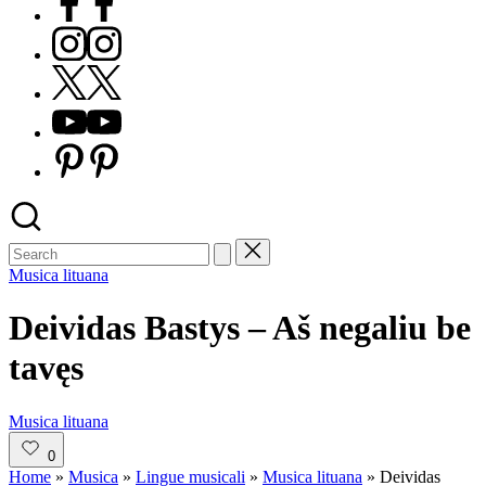
Instagram
X
Youtube
Pinterest
Posted
Musica lituana
in
Deividas Bastys – Aš negaliu be
tavęs
Posted
Musica lituana
in
0
Home
»
Musica
»
Lingue musicali
»
Musica lituana
»
Deividas