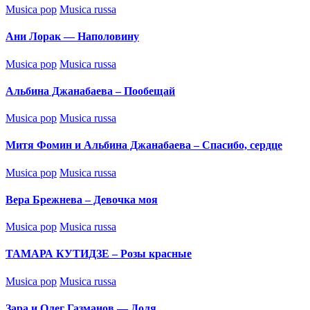
Posted
Musica pop
Musica russa
in
Ани Лорак — Наполовину
Posted
Musica pop
Musica russa
in
Альбина Джанабаева – Пообещай
Posted
Musica pop
Musica russa
in
Митя Фомин и Альбина Джанабаева – Спасибо, сердце
Posted
Musica pop
Musica russa
in
Вера Брежнева – Девочка моя
Posted
Musica pop
Musica russa
in
ТАМАРА КУТИДЗЕ – Розы красные
Posted
Musica pop
Musica russa
in
Зара и Олег Газманов — Доля