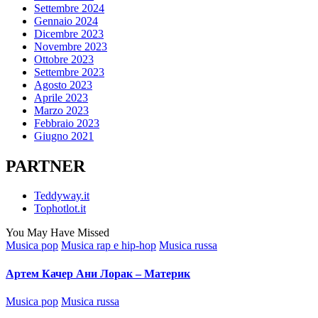
Settembre 2024
Gennaio 2024
Dicembre 2023
Novembre 2023
Ottobre 2023
Settembre 2023
Agosto 2023
Aprile 2023
Marzo 2023
Febbraio 2023
Giugno 2021
PARTNER
Teddyway.it
Tophotlot.it
You May Have Missed
Posted
Musica pop
Musica rap e hip-hop
Musica russa
in
Артем Качер Ани Лорак – Материк
Posted
Musica pop
Musica russa
in