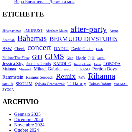
Вера Брежнева – Девочка моя
ETICHETTE
after-party
5MIINUST
2Kvėpavimas
Abraham Mateo
Aitana
Bahamas
BERMUDU DIVSTŪRIS
Azahriah
concert
BSW
DADJU
David Guetta
Cheek
Desh
GIMS
Gilli
Hagle
Follow The Flow
Iglė
GJan
Jazzu
Jessica Shy
Justinas Jarutis
KAROL G
LOBODA
Kendji Girac
Lena
Mikael Gabriel
Portion Boys
Maluma
Manuel
nublu
PIKASO
Rihanna
Remix
Rammstein
Rasmus Seebach
ReTo
T. Danny
sanah
SKOLIM
Sylwia Grzeszczak
Tobias Rahim
VALMAR
ZYGGA
ARCHIVIO
Gennaio 2025
Dicembre 2024
Novembre 2024
Ottobre 2024