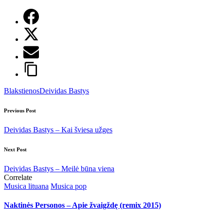
Tags:
Blakstienos
Deividas Bastys
Post
Previous Post
navigation
Deividas Bastys – Kai šviesa užges
Next Post
Deividas Bastys – Meilė būna viena
Correlate
Posted
Musica lituana
Musica pop
in
Naktinės Personos – Apie žvaigždę (remix 2015)