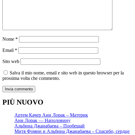
Nome
*
Email
*
Sito web
Salva il mio nome, email e sito web in questo browser per la
prossima volta che commento.
PIÙ NUOVO
Артем Качер Ани Лорак – Материк
Ани Лорак — Наполовину
Альбина Джанабаева – Пообещай
Митя Фомин и Альбина Джанабаева – Спасибо, сердце