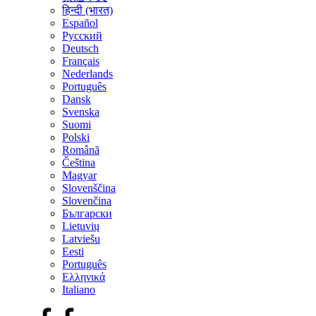
हिन्दी (भारत)
Español
Русский
Deutsch
Français
Nederlands
Português
Dansk
Svenska
Suomi
Polski
Română
Čeština
Magyar
Slovenščina
Slovenčina
Български
Lietuvių
Latviešu
Eesti
Português
Ελληνικά
Italiano
Facebook