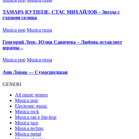
in
ТАМАРА КУТИДЗЕ, СТАС МИХАЙЛОВ – Звезда с
глазами солнца
Posted
Musica pop
Musica russa
in
Григорий Лепс, Юлия Савичева – Любовь оставляет
шрамы –
Posted
Musica pop
Musica russa
in
Ани Лорак — Сумасшедшая
GENERI
All music genres
Musica pop
Electronic music
Musica rock
Musica rap e hip-hop
Musica jazz
Musica techno
Musica metal