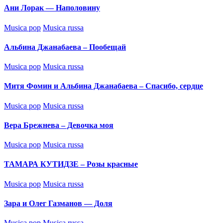
Ани Лорак — Наполовину
Posted
Musica pop
Musica russa
in
Альбина Джанабаева – Пообещай
Posted
Musica pop
Musica russa
in
Митя Фомин и Альбина Джанабаева – Спасибо, сердце
Posted
Musica pop
Musica russa
in
Вера Брежнева – Девочка моя
Posted
Musica pop
Musica russa
in
ТАМАРА КУТИДЗЕ – Розы красные
Posted
Musica pop
Musica russa
in
Зара и Олег Газманов — Доля
Posted
Musica pop
Musica russa