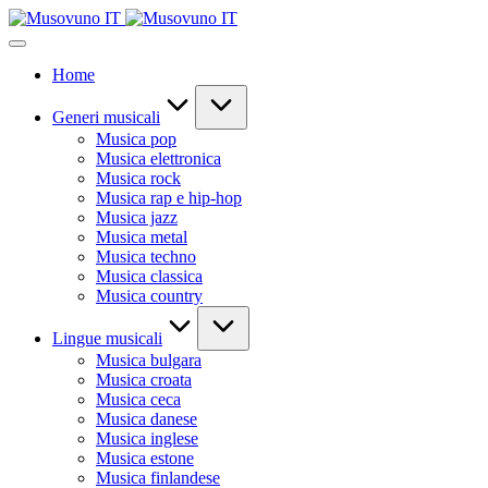
Skip
to
content
Home
Generi musicali
Musica pop
Musica elettronica
Musica rock
Musica rap e hip-hop
Musica jazz
Musica metal
Musica techno
Musica classica
Musica country
Lingue musicali
Musica bulgara
Musica croata
Musica ceca
Musica danese
Musica inglese
Musica estone
Musica finlandese