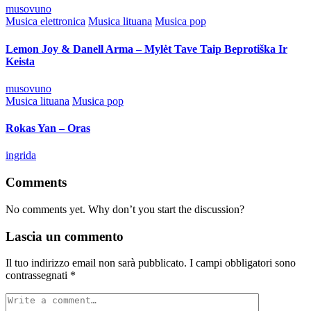
Posted
musovuno
by
Posted
Musica elettronica
Musica lituana
Musica pop
in
Lemon Joy & Danell Arma – Mylėt Tave Taip Beprotiška Ir
Keista
Posted
musovuno
by
Posted
Musica lituana
Musica pop
in
Rokas Yan – Oras
Posted
ingrida
by
Comments
No comments yet. Why don’t you start the discussion?
Lascia un commento
Il tuo indirizzo email non sarà pubblicato.
I campi obbligatori sono
contrassegnati
*