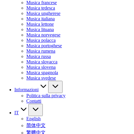
Musica francese
Musica tedesca
Musica ungherese
Musica italiana
Musica lettone
Musica lituana
Musica norvegese
Musica polacca
Musica portoghese
Musica rumena
Musica russa
Musica slovacca
Musica slovena
Musica spagnola
Musica svedese
Informazioni
Politica sulla privacy
Contatti
IT
English
简体中文
繁體中文