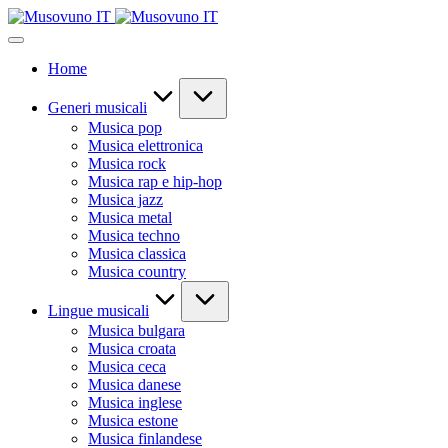
Skip
to
content
Home
Generi musicali
Musica pop
Musica elettronica
Musica rock
Musica rap e hip-hop
Musica jazz
Musica metal
Musica techno
Musica classica
Musica country
Lingue musicali
Musica bulgara
Musica croata
Musica ceca
Musica danese
Musica inglese
Musica estone
Musica finlandese