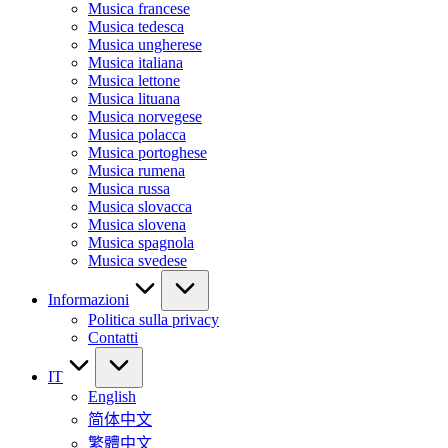
Musica francese
Musica tedesca
Musica ungherese
Musica italiana
Musica lettone
Musica lituana
Musica norvegese
Musica polacca
Musica portoghese
Musica rumena
Musica russa
Musica slovacca
Musica slovena
Musica spagnola
Musica svedese
Informazioni
Politica sulla privacy
Contatti
IT
English
简体中文
繁體中文