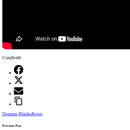
Condividi:
Tags:
Donatas Blanka
Rojus
Post
Previous Post