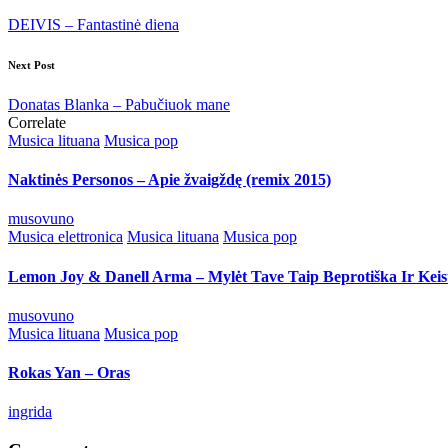
navigation
DEIVIS – Fantastinė diena
Next Post
Donatas Blanka – Pabučiuok mane
Correlate
Posted
Musica lituana
Musica pop
in
Naktinės Personos – Apie žvaigždę (remix 2015)
Posted
musovuno
by
Posted
Musica elettronica
Musica lituana
Musica pop
in
Lemon Joy & Danell Arma – Mylėt Tave Taip Beprotiška Ir Keis
Posted
musovuno
by
Posted
Musica lituana
Musica pop
in
Rokas Yan – Oras
Posted
ingrida
by