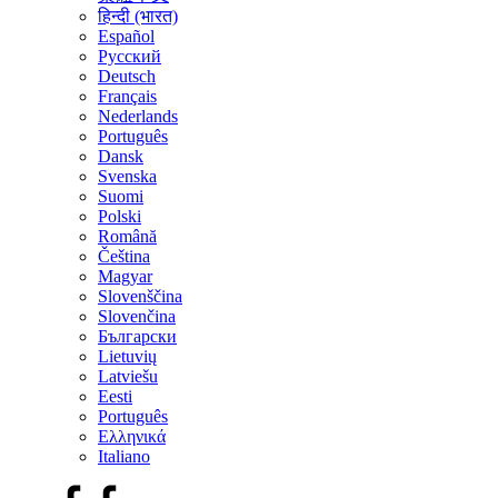
हिन्दी (भारत)
Español
Русский
Deutsch
Français
Nederlands
Português
Dansk
Svenska
Suomi
Polski
Română
Čeština
Magyar
Slovenščina
Slovenčina
Български
Lietuvių
Latviešu
Eesti
Português
Ελληνικά
Italiano
Facebook