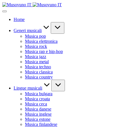
Skip
to
content
Home
Generi musicali
Musica pop
Musica elettronica
Musica rock
Musica rap e hip-hop
Musica jazz
Musica metal
Musica techno
Musica classica
Musica country
Lingue musicali
Musica bulgara
Musica croata
Musica ceca
Musica danese
Musica inglese
Musica estone
Musica finlandese