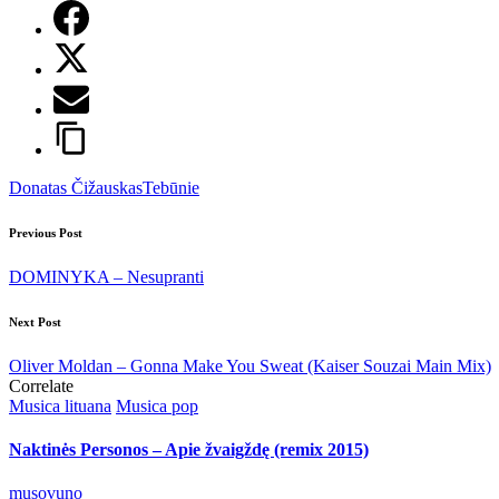
Tags:
Donatas Čižauskas
Tebūnie
Post
Previous Post
navigation
DOMINYKA – Nesupranti
Next Post
Oliver Moldan – Gonna Make You Sweat (Kaiser Souzai Main Mix)
Correlate
Posted
Musica lituana
Musica pop
in
Naktinės Personos – Apie žvaigždę (remix 2015)
Posted
musovuno