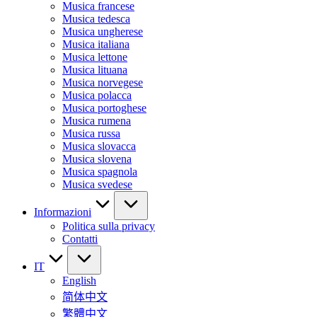
Musica francese
Musica tedesca
Musica ungherese
Musica italiana
Musica lettone
Musica lituana
Musica norvegese
Musica polacca
Musica portoghese
Musica rumena
Musica russa
Musica slovacca
Musica slovena
Musica spagnola
Musica svedese
Informazioni
Politica sulla privacy
Contatti
IT
English
简体中文
繁體中文