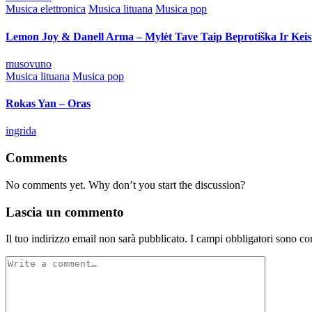
by
Posted
Musica elettronica
Musica lituana
Musica pop
in
Lemon Joy & Danell Arma – Mylėt Tave Taip Beprotiška Ir Keis
Posted
musovuno
by
Posted
Musica lituana
Musica pop
in
Rokas Yan – Oras
Posted
ingrida
by
Comments
No comments yet. Why don’t you start the discussion?
Lascia un commento
Il tuo indirizzo email non sarà pubblicato.
I campi obbligatori sono co