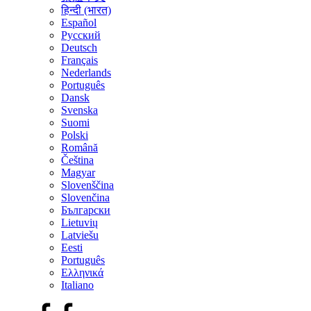
हिन्दी (भारत)
Español
Русский
Deutsch
Français
Nederlands
Português
Dansk
Svenska
Suomi
Polski
Română
Čeština
Magyar
Slovenščina
Slovenčina
Български
Lietuvių
Latviešu
Eesti
Português
Ελληνικά
Italiano
Facebook