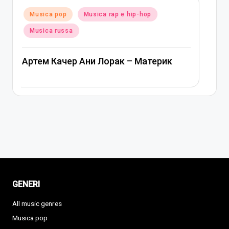
Posted
Musica pop
Musica russa
in
Ани Лорак — Наполовину
GENERI
All music genres
Musica pop