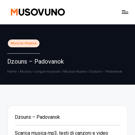
Skip
to
content
Posted
Musica lituana
in
Dzouns – Padovanok
Home
»
Musica
»
Lingue musicali
»
Musica lituana
»
Dzouns – Padovanok
Dzouns – Padovanok
Scarica musica mp3, testi di canzoni e video