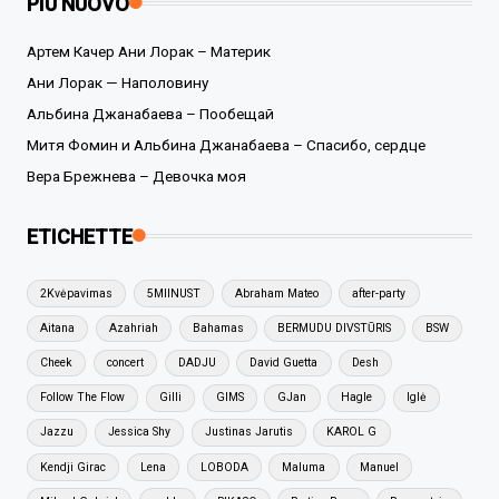
PIÙ NUOVO
Артем Качер Ани Лорак – Материк
Ани Лорак — Наполовину
Альбина Джанабаева – Пообещай
Митя Фомин и Альбина Джанабаева – Спасибо, сердце
Вера Брежнева – Девочка моя
ETICHETTE
2Kvėpavimas
5MIINUST
Abraham Mateo
after-party
Aitana
Azahriah
Bahamas
BERMUDU DIVSTŪRIS
BSW
Cheek
concert
DADJU
David Guetta
Desh
Follow The Flow
Gilli
GIMS
GJan
Hagle
Iglė
Jazzu
Jessica Shy
Justinas Jarutis
KAROL G
Kendji Girac
Lena
LOBODA
Maluma
Manuel