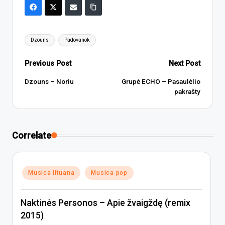
Tags:
Dzouns
Padovanok
Post
Previous Post
Next Post
navigation
Dzouns – Noriu
Grupė ECHO – Pasaulėlio
pakrašty
Correlate
Posted
Musica lituana
Musica pop
in
Naktinės Personos – Apie žvaigždę (remix
2015)