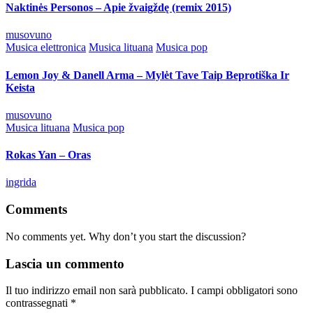
Naktinės Personos – Apie žvaigždę (remix 2015)
Posted
musovuno
by
Posted
Musica elettronica
Musica lituana
Musica pop
in
Lemon Joy & Danell Arma – Mylėt Tave Taip Beprotiška Ir
Keista
Posted
musovuno
by
Posted
Musica lituana
Musica pop
in
Rokas Yan – Oras
Posted
ingrida
by
Comments
No comments yet. Why don’t you start the discussion?
Lascia un commento
Il tuo indirizzo email non sarà pubblicato.
I campi obbligatori sono
contrassegnati
*