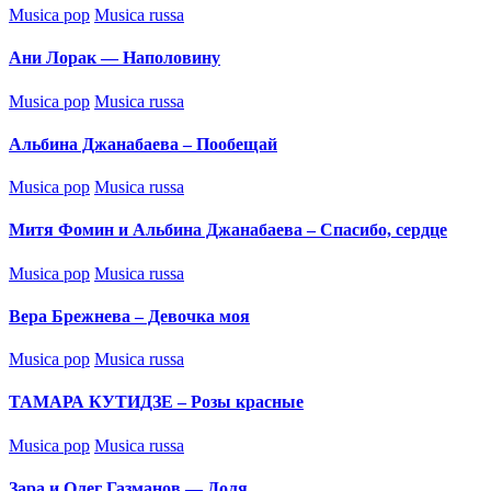
Posted
Musica pop
Musica russa
in
Ани Лорак — Наполовину
Posted
Musica pop
Musica russa
in
Альбина Джанабаева – Пообещай
Posted
Musica pop
Musica russa
in
Митя Фомин и Альбина Джанабаева – Спасибо, сердце
Posted
Musica pop
Musica russa
in
Вера Брежнева – Девочка моя
Posted
Musica pop
Musica russa
in
ТАМАРА КУТИДЗЕ – Розы красные
Posted
Musica pop
Musica russa
in
Зара и Олег Газманов — Доля