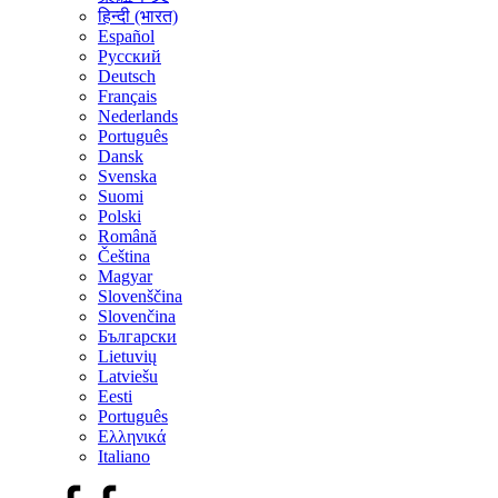
हिन्दी (भारत)
Español
Русский
Deutsch
Français
Nederlands
Português
Dansk
Svenska
Suomi
Polski
Română
Čeština
Magyar
Slovenščina
Slovenčina
Български
Lietuvių
Latviešu
Eesti
Português
Ελληνικά
Italiano
Facebook