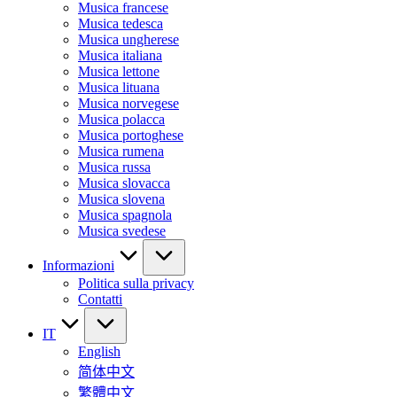
Musica francese
Musica tedesca
Musica ungherese
Musica italiana
Musica lettone
Musica lituana
Musica norvegese
Musica polacca
Musica portoghese
Musica rumena
Musica russa
Musica slovacca
Musica slovena
Musica spagnola
Musica svedese
Informazioni
Politica sulla privacy
Contatti
IT
English
简体中文
繁體中文