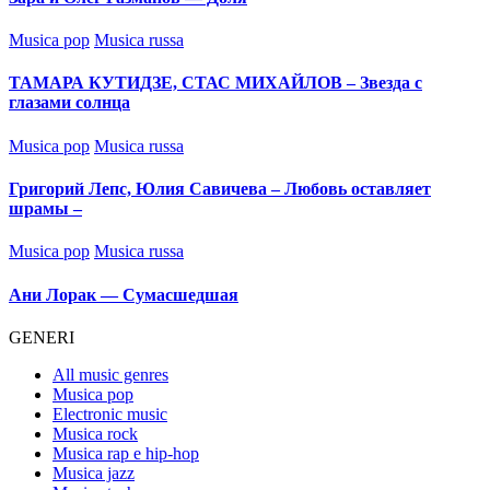
Posted
Musica pop
Musica russa
in
ТАМАРА КУТИДЗЕ, СТАС МИХАЙЛОВ – Звезда с
глазами солнца
Posted
Musica pop
Musica russa
in
Григорий Лепс, Юлия Савичева – Любовь оставляет
шрамы –
Posted
Musica pop
Musica russa
in
Ани Лорак — Сумасшедшая
GENERI
All music genres
Musica pop
Electronic music
Musica rock
Musica rap e hip-hop
Musica jazz