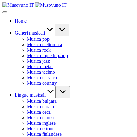
Skip
to
content
Home
Generi musicali
Musica pop
Musica elettronica
Musica rock
Musica rap e hip-hop
Musica jazz
Musica metal
Musica techno
Musica classica
Musica country
Lingue musicali
Musica bulgara
Musica croata
Musica ceca
Musica danese
Musica inglese
Musica estone
Musica finlandese