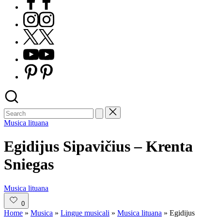
Instagram
X
Youtube
Pinterest
Posted
Musica lituana
in
Egidijus Sipavičius – Krenta
Sniegas
Posted
Musica lituana
in
0
Home
»
Musica
»
Lingue musicali
»
Musica lituana
»
Egidijus