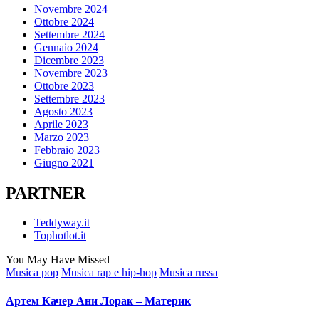
Novembre 2024
Ottobre 2024
Settembre 2024
Gennaio 2024
Dicembre 2023
Novembre 2023
Ottobre 2023
Settembre 2023
Agosto 2023
Aprile 2023
Marzo 2023
Febbraio 2023
Giugno 2021
PARTNER
Teddyway.it
Tophotlot.it
You May Have Missed
Posted
Musica pop
Musica rap e hip-hop
Musica russa
in
Артем Качер Ани Лорак – Материк