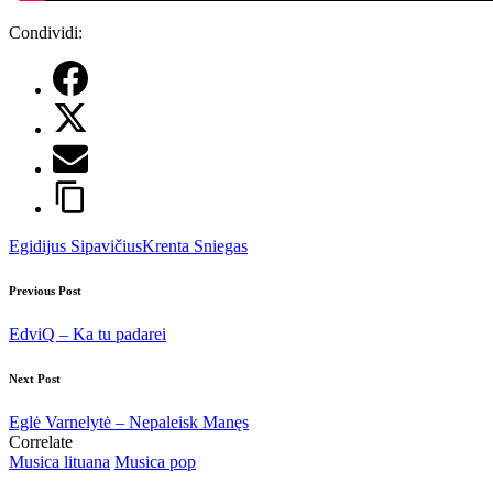
Condividi:
Tags:
Egidijus Sipavičius
Krenta Sniegas
Post
Previous Post
navigation
EdviQ – Ka tu padarei
Next Post
Eglė Varnelytė – Nepaleisk Manęs
Correlate
Posted
Musica lituana
Musica pop
in