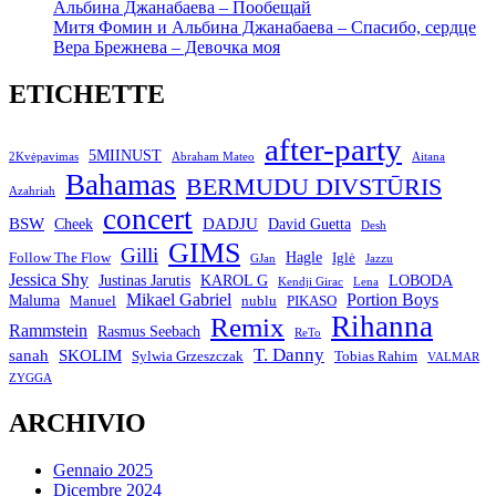
Альбина Джанабаева – Пообещай
Митя Фомин и Альбина Джанабаева – Спасибо, сердце
Вера Брежнева – Девочка моя
ETICHETTE
after-party
5MIINUST
2Kvėpavimas
Abraham Mateo
Aitana
Bahamas
BERMUDU DIVSTŪRIS
Azahriah
concert
BSW
DADJU
David Guetta
Cheek
Desh
GIMS
Gilli
Hagle
Follow The Flow
Iglė
GJan
Jazzu
Jessica Shy
Justinas Jarutis
KAROL G
LOBODA
Kendji Girac
Lena
Mikael Gabriel
Portion Boys
Maluma
Manuel
nublu
PIKASO
Rihanna
Remix
Rammstein
Rasmus Seebach
ReTo
T. Danny
sanah
SKOLIM
Sylwia Grzeszczak
Tobias Rahim
VALMAR
ZYGGA
ARCHIVIO
Gennaio 2025
Dicembre 2024