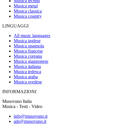
Musica techno
Musica metal
Musica classica
Musica country
LINGUAGGI
All music languages
Musica inglese
Musica spagnola
Musica francese
Musica coreana
Musica giapponese
Musica italiana
Musica tedesca
Musica araba
Musica svedese
INFORMAZIONI
Musovuno Italia
Musica - Testi - Video
info@musovuno.it
ads@musovuno.it