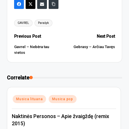
Tags:
GAVREL
Parašyk
Post
Previous Post
Next Post
navigation
Gavrel – Nebėra tau
Gebrasy – Arčiau Tavęs
vietos
Correlate
Posted
Musica lituana
Musica pop
in
Naktinės Personos – Apie žvaigždę (remix
2015)