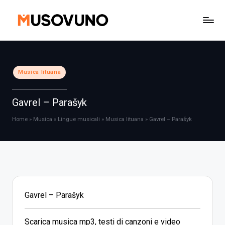
Skip
to
content
Posted
Musica lituana
in
Gavrel – Parašyk
Home
»
Musica
»
Lingue musicali
»
Musica lituana
»
Gavrel – Parašyk
Gavrel – Parašyk
Scarica musica mp3, testi di canzoni e video