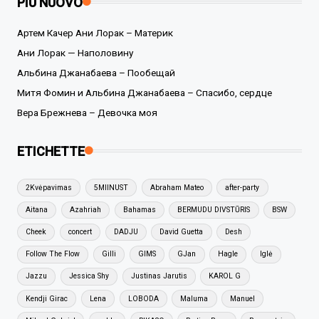
PIÙ NUOVO
Артем Качер Ани Лорак – Материк
Ани Лорак — Наполовину
Альбина Джанабаева – Пообещай
Митя Фомин и Альбина Джанабаева – Спасибо, сердце
Вера Брежнева – Девочка моя
ETICHETTE
2Kvėpavimas
5MIINUST
Abraham Mateo
after-party
Aitana
Azahriah
Bahamas
BERMUDU DIVSTŪRIS
BSW
Cheek
concert
DADJU
David Guetta
Desh
Follow The Flow
Gilli
GIMS
GJan
Hagle
Iglė
Jazzu
Jessica Shy
Justinas Jarutis
KAROL G
Kendji Girac
Lena
LOBODA
Maluma
Manuel