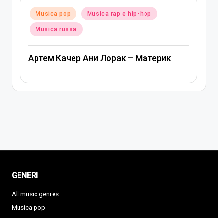
Posted
Musica pop
Musica rap e hip-hop
in
Musica russa
Артем Качер Ани Лорак – Материк
GENERI
All music genres
Musica pop