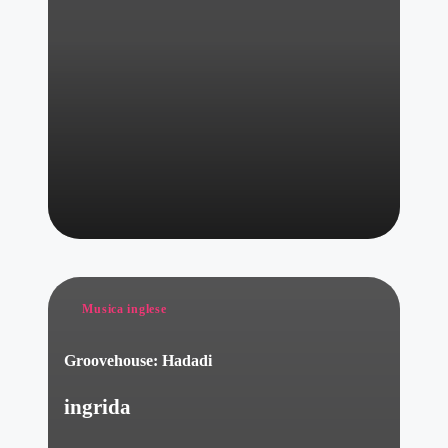
Posted
Musica inglese
in
Groovehouse: Hadadi
ingrida
Posted
by