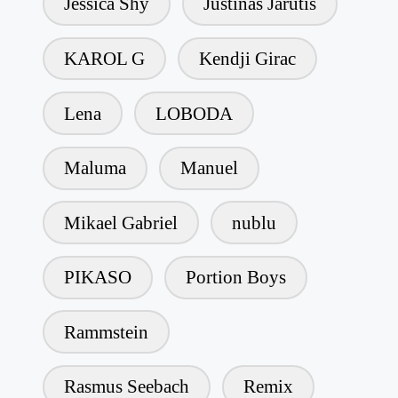
Jessica Shy
Justinas Jarutis
KAROL G
Kendji Girac
Lena
LOBODA
Maluma
Manuel
Mikael Gabriel
nublu
PIKASO
Portion Boys
Rammstein
Rasmus Seebach
Remix