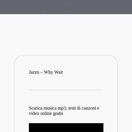
Home
»
Musica
»
Lingue musicali
»
in
Musica inglese
»
Jazzu – Why Wait
Jazzu – Why Wait
Scarica musica mp3, testi di canzoni e
video online gratis