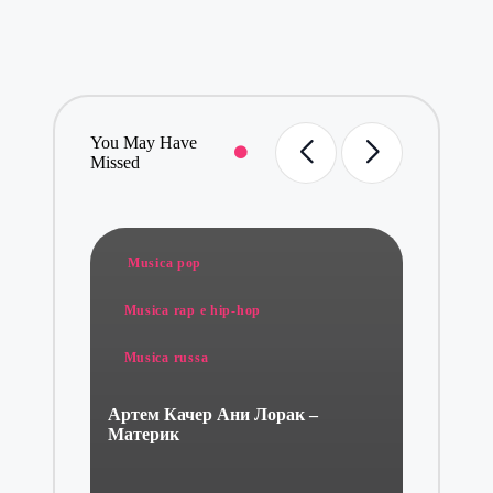
You May Have
Missed
Posted
Posted
Musica pop
Musica 
in
in
Musica rap e hip-hop
Ани Лор
Musica russa
Артем Качер Ани Лорак –
Материк