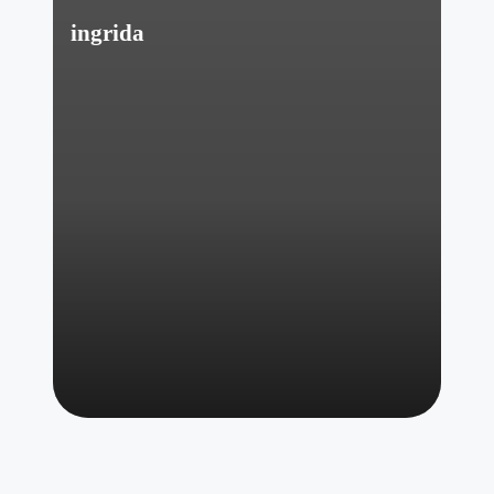
ingrida
Posted
by