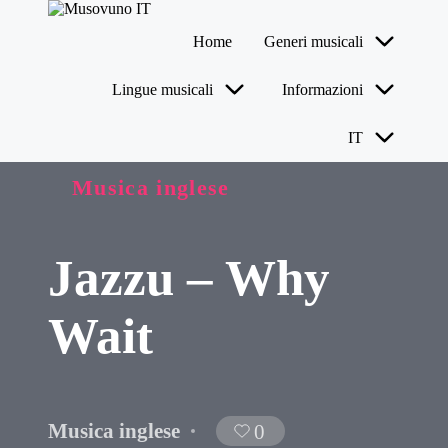
Home
Generi musicali
Skip
to
Lingue musicali
Informazioni
content
IT
Posted
Musica inglese
in
Jazzu – Why
Wait
Musica inglese
0
Posted