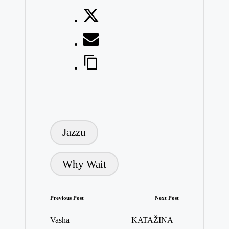
Tags:
Jazzu
Why Wait
Post
Previous Post
Next Post
navigation
Vasha –
KATAŽINA –