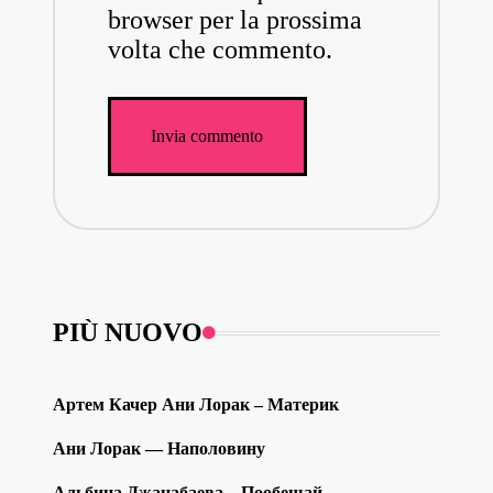
browser per la prossima
volta che commento.
PIÙ NUOVO
Артем Качер Ани Лорак – Материк
Ани Лорак — Наполовину
Альбина Джанабаева – Пообещай