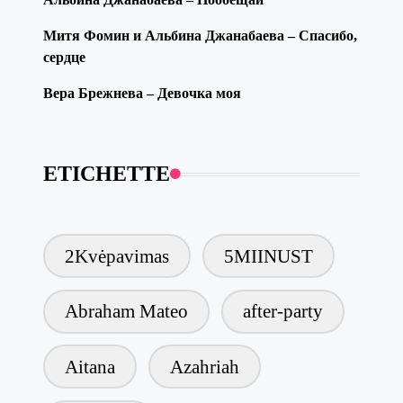
Митя Фомин и Альбина Джанабаева – Спасибо,
сердце
Вера Брежнева – Девочка моя
ETICHETTE
2Kvėpavimas
5MIINUST
Abraham Mateo
after-party
Aitana
Azahriah