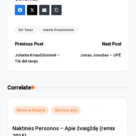
Tags:
Dėl Tavęs
Jolanta Kriaučiūnienė
Post
Previous Post
Next Post
navigation
Jolanta Kriaučiūnienė –
Jonas Jonušas – UPĖ
Tik dėl tavęs
Correlate
Posted
Musica lituana
Musica pop
in
Naktinės Personos – Apie žvaigždę (remix
2015)