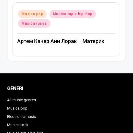
ed
usica pop
Musica rap e hip-hop
Posted
Musica po
in
usica russa
Ани Лора
тем Качер Ани Лорак – Материк
GENERI
All music genres
Musica pop
Electronic music
Musica rock