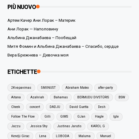
PIÙ NUOVO
Артем Качер Ани Лорак – Материк
Ани Лорак — Наполовину
Альбина Джанабаева – Пообещай
Митя Фомин и Альбина Джанабаева – Спасибо, сердце
Вера Брежнева – Девочка моя
ETICHETTE
2Kvėpavimas
5MIINUST
Abraham Mateo
after-party
Aitana
Azahriah
Bahamas
BERMUDU DIVSTŪRIS
BSW
Cheek
concert
DADJU
David Guetta
Desh
Follow The Flow
Gilli
GIMS
GJan
Hagle
Iglė
Jazzu
Jessica Shy
Justinas Jarutis
KAROL G
Kendji Girac
Lena
LOBODA
Maluma
Manuel