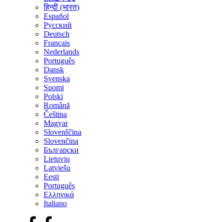
हिन्दी (भारत)
Español
Русский
Deutsch
Français
Nederlands
Português
Dansk
Svenska
Suomi
Polski
Română
Čeština
Magyar
Slovenščina
Slovenčina
Български
Lietuvių
Latviešu
Eesti
Português
Ελληνικά
Italiano
Facebook