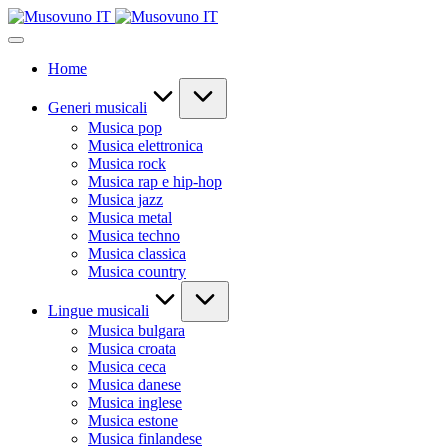
Skip
to
content
Home
Generi musicali
Musica pop
Musica elettronica
Musica rock
Musica rap e hip-hop
Musica jazz
Musica metal
Musica techno
Musica classica
Musica country
Lingue musicali
Musica bulgara
Musica croata
Musica ceca
Musica danese
Musica inglese
Musica estone
Musica finlandese