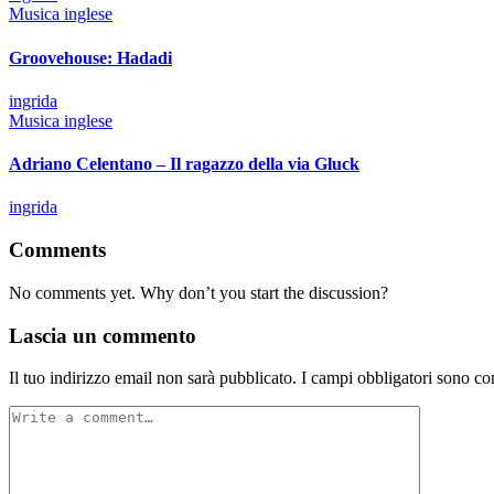
by
Posted
Musica inglese
in
Groovehouse: Hadadi
Posted
ingrida
by
Posted
Musica inglese
in
Adriano Celentano – Il ragazzo della via Gluck
Posted
ingrida
by
Comments
No comments yet. Why don’t you start the discussion?
Lascia un commento
Il tuo indirizzo email non sarà pubblicato.
I campi obbligatori sono co