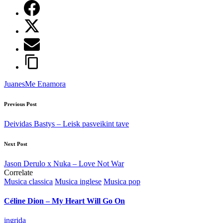
Tags:
Juanes
Me Enamora
Post
Previous Post
navigation
Deividas Bastys – Leisk pasveikint tave
Next Post
Jason Derulo x Nuka – Love Not War
Correlate
Posted
Musica classica
Musica inglese
Musica pop
in
Céline Dion – My Heart Will Go On
Posted
ingrida