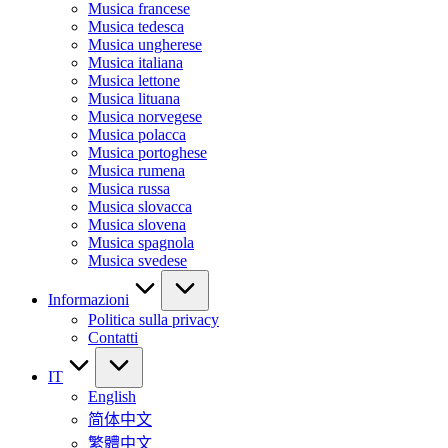
Musica francese
Musica tedesca
Musica ungherese
Musica italiana
Musica lettone
Musica lituana
Musica norvegese
Musica polacca
Musica portoghese
Musica rumena
Musica russa
Musica slovacca
Musica slovena
Musica spagnola
Musica svedese
Informazioni
Politica sulla privacy
Contatti
IT
English
简体中文
繁體中文