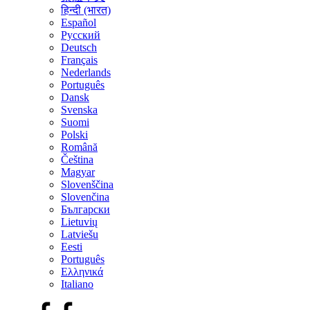
हिन्दी (भारत)
Español
Русский
Deutsch
Français
Nederlands
Português
Dansk
Svenska
Suomi
Polski
Română
Čeština
Magyar
Slovenščina
Slovenčina
Български
Lietuvių
Latviešu
Eesti
Português
Ελληνικά
Italiano
Facebook