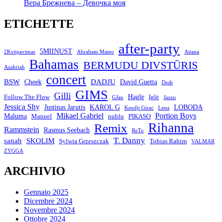
Вера Брежнева – Девочка моя
ETICHETTE
after-party
5MIINUST
2Kvėpavimas
Abraham Mateo
Aitana
Bahamas
BERMUDU DIVSTŪRIS
Azahriah
concert
BSW
DADJU
David Guetta
Cheek
Desh
GIMS
Gilli
Hagle
Follow The Flow
Iglė
GJan
Jazzu
Jessica Shy
Justinas Jarutis
KAROL G
LOBODA
Kendji Girac
Lena
Mikael Gabriel
Portion Boys
Maluma
Manuel
nublu
PIKASO
Rihanna
Remix
Rammstein
Rasmus Seebach
ReTo
T. Danny
sanah
SKOLIM
Sylwia Grzeszczak
Tobias Rahim
VALMAR
ZYGGA
ARCHIVIO
Gennaio 2025
Dicembre 2024
Novembre 2024
Ottobre 2024