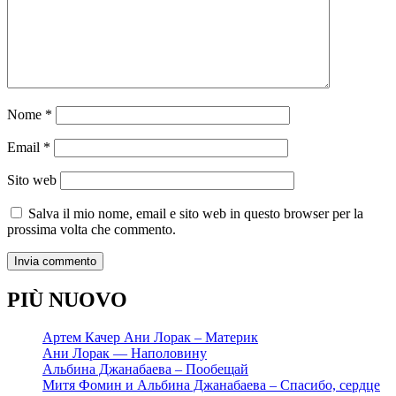
Nome
*
Email
*
Sito web
Salva il mio nome, email e sito web in questo browser per la
prossima volta che commento.
PIÙ NUOVO
Артем Качер Ани Лорак – Материк
Ани Лорак — Наполовину
Альбина Джанабаева – Пообещай
Митя Фомин и Альбина Джанабаева – Спасибо, сердце