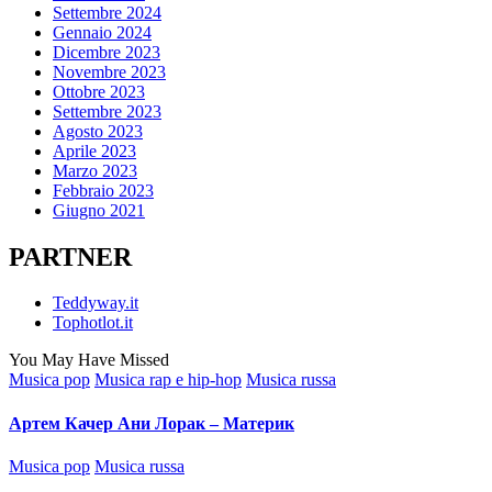
Settembre 2024
Gennaio 2024
Dicembre 2023
Novembre 2023
Ottobre 2023
Settembre 2023
Agosto 2023
Aprile 2023
Marzo 2023
Febbraio 2023
Giugno 2021
PARTNER
Teddyway.it
Tophotlot.it
You May Have Missed
Posted
Musica pop
Musica rap e hip-hop
Musica russa
in
Артем Качер Ани Лорак – Материк
Posted
Musica pop
Musica russa
in