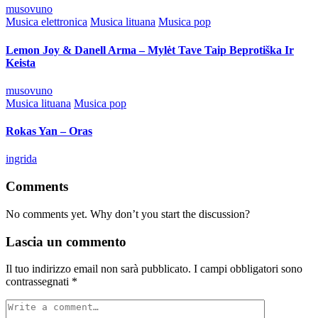
Posted
musovuno
by
Posted
Musica elettronica
Musica lituana
Musica pop
in
Lemon Joy & Danell Arma – Mylėt Tave Taip Beprotiška Ir
Keista
Posted
musovuno
by
Posted
Musica lituana
Musica pop
in
Rokas Yan – Oras
Posted
ingrida
by
Comments
No comments yet. Why don’t you start the discussion?
Lascia un commento
Il tuo indirizzo email non sarà pubblicato.
I campi obbligatori sono
contrassegnati
*