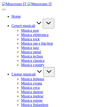
Skip
to
content
Home
Generi musicali
Musica pop
Musica elettronica
Musica rock
Musica rap e hip-hop
Musica jazz
Musica metal
Musica techno
Musica classica
Musica country
Lingue musicali
Musica bulgara
Musica croata
Musica ceca
Musica danese
Musica inglese
Musica estone
Musica finlandese