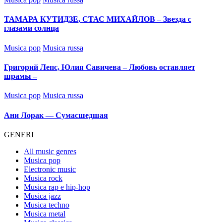
in
ТАМАРА КУТИДЗЕ, СТАС МИХАЙЛОВ – Звезда с
глазами солнца
Posted
Musica pop
Musica russa
in
Григорий Лепс, Юлия Савичева – Любовь оставляет
шрамы –
Posted
Musica pop
Musica russa
in
Ани Лорак — Сумасшедшая
GENERI
All music genres
Musica pop
Electronic music
Musica rock
Musica rap e hip-hop
Musica jazz
Musica techno
Musica metal