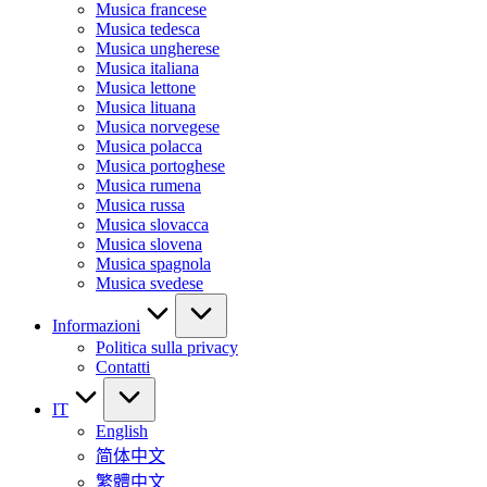
Musica francese
Musica tedesca
Musica ungherese
Musica italiana
Musica lettone
Musica lituana
Musica norvegese
Musica polacca
Musica portoghese
Musica rumena
Musica russa
Musica slovacca
Musica slovena
Musica spagnola
Musica svedese
Informazioni
Politica sulla privacy
Contatti
IT
English
简体中文
繁體中文