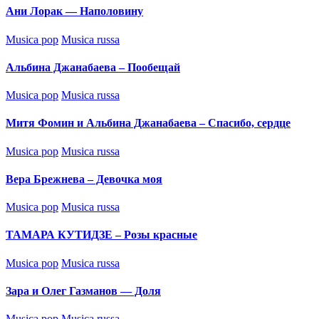
Ани Лорак — Наполовину
Posted
Musica pop
Musica russa
in
Альбина Джанабаева – Пообещай
Posted
Musica pop
Musica russa
in
Митя Фомин и Альбина Джанабаева – Спасибо, сердце
Posted
Musica pop
Musica russa
in
Вера Брежнева – Девочка моя
Posted
Musica pop
Musica russa
in
ТАМАРА КУТИДЗЕ – Розы красные
Posted
Musica pop
Musica russa
in
Зара и Олег Газманов — Доля
Posted
Musica pop
Musica russa