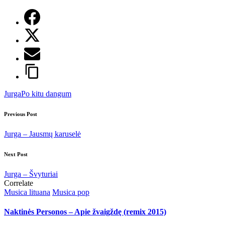
Tags:
Jurga
Po kitu dangum
Post
Previous Post
navigation
Jurga – Jausmų karuselė
Next Post
Jurga – Švyturiai
Correlate
Posted
Musica lituana
Musica pop
in
Naktinės Personos – Apie žvaigždę (remix 2015)