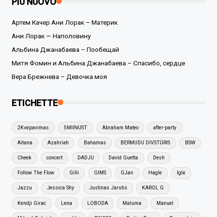
PIÙ NUOVO
Артем Качер Ани Лорак – Материк
Ани Лорак — Наполовину
Альбина Джанабаева – Пообещай
Митя Фомин и Альбина Джанабаева – Спасибо, сердце
Вера Брежнева – Девочка моя
ETICHETTE
2Kvėpavimas
5MIINUST
Abraham Mateo
after-party
Aitana
Azahriah
Bahamas
BERMUDU DIVSTŪRIS
BSW
Cheek
concert
DADJU
David Guetta
Desh
Follow The Flow
Gilli
GIMS
GJan
Hagle
Iglė
Jazzu
Jessica Shy
Justinas Jarutis
KAROL G
Kendji Girac
Lena
LOBODA
Maluma
Manuel