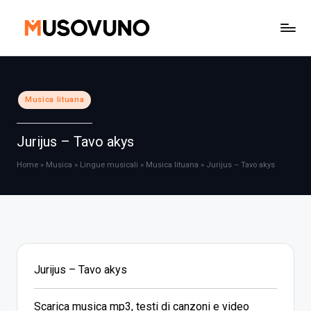
Skip
to
content
Posted
Musica lituana
in
Jurijus – Tavo akys
Home
»
Musica
»
Lingue musicali
»
Musica lituana
»
Jurijus – Tavo akys
Jurijus – Tavo akys
Scarica musica mp3, testi di canzoni e video