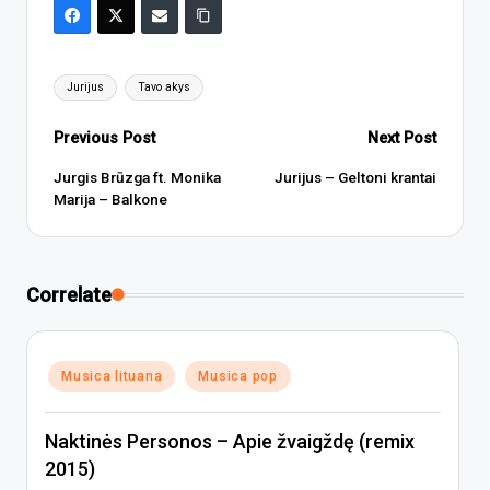
Tags:
Jurijus
Tavo akys
Post
Previous Post
Next Post
navigation
Jurgis Brūzga ft. Monika
Jurijus – Geltoni krantai
Marija – Balkone
Correlate
Posted
Musica lituana
Musica pop
in
Naktinės Personos – Apie žvaigždę (remix
2015)