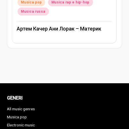
Musica rap e hip-hop
Posted
Musica pop
Musica r
in
Ани Лорак — Наполо
ни Лорак – Материк
GENERI
All music genres
Musica pop
Electronic music