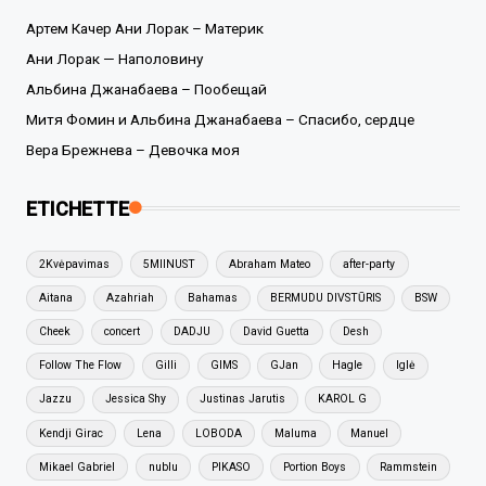
Артем Качер Ани Лорак – Материк
Ани Лорак — Наполовину
Альбина Джанабаева – Пообещай
Митя Фомин и Альбина Джанабаева – Спасибо, сердце
Вера Брежнева – Девочка моя
ETICHETTE
2Kvėpavimas
5MIINUST
Abraham Mateo
after-party
Aitana
Azahriah
Bahamas
BERMUDU DIVSTŪRIS
BSW
Cheek
concert
DADJU
David Guetta
Desh
Follow The Flow
Gilli
GIMS
GJan
Hagle
Iglė
Jazzu
Jessica Shy
Justinas Jarutis
KAROL G
Kendji Girac
Lena
LOBODA
Maluma
Manuel
Mikael Gabriel
nublu
PIKASO
Portion Boys
Rammstein