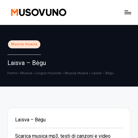
Skip
to
content
Posted
Musica lituana
in
Laisva – Bėgu
Home
»
Musica
»
Lingue musicali
»
Musica lituana
»
Laisva – Bėgu
Laisva – Bėgu
Scarica musica mp3, testi di canzoni e video