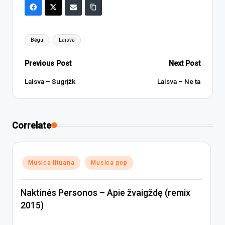
Tags:
Bėgu
Laisva
Post
Previous Post
Next Post
navigation
Laisva – Sugrįžk
Laisva – Ne ta
Correlate
Posted
Musica lituana
Musica pop
in
Naktinės Personos – Apie žvaigždę (remix
2015)