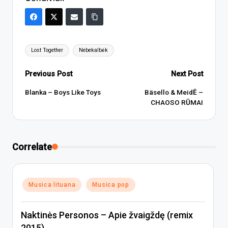
Tags:
Lost Together
Nebekalbėk
Post
Previous Post
Next Post
navigation
Blanka – Boys Like Toys
Bäsello & MeidĖ –
CHAOSO RŪMAI
Correlate
Posted
Musica lituana
Musica pop
in
Naktinės Personos – Apie žvaigždę (remix
2015)