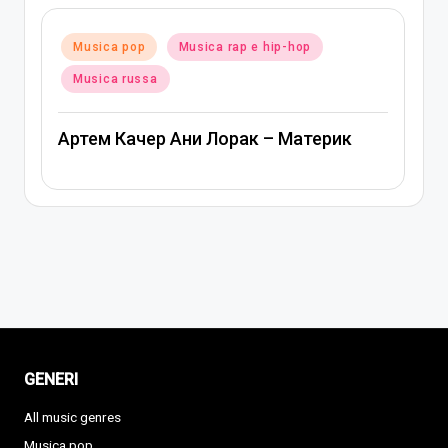
Posted
Musica pop
Musica rap e hip-hop
in
Musica russa
Артем Качер Ани Лорак – Материк
GENERI
All music genres
Musica pop