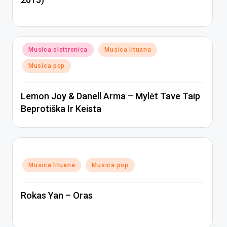
Posted
Musica elettronica
Musica lituana
in
Musica pop
Lemon Joy & Danell Arma – Mylėt Tave Taip
Beprotiška Ir Keista
Posted
Musica lituana
Musica pop
in
Rokas Yan – Oras