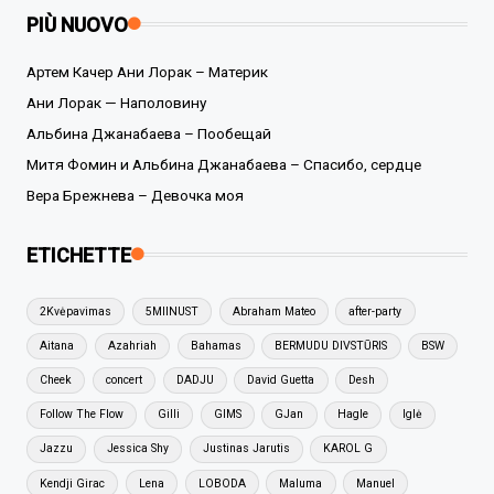
PIÙ NUOVO
Артем Качер Ани Лорак – Материк
Ани Лорак — Наполовину
Альбина Джанабаева – Пообещай
Митя Фомин и Альбина Джанабаева – Спасибо, сердце
Вера Брежнева – Девочка моя
ETICHETTE
2Kvėpavimas
5MIINUST
Abraham Mateo
after-party
Aitana
Azahriah
Bahamas
BERMUDU DIVSTŪRIS
BSW
Cheek
concert
DADJU
David Guetta
Desh
Follow The Flow
Gilli
GIMS
GJan
Hagle
Iglė
Jazzu
Jessica Shy
Justinas Jarutis
KAROL G
Kendji Girac
Lena
LOBODA
Maluma
Manuel