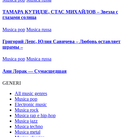
in
ТАМАРА КУТИДЗЕ, СТАС МИХАЙЛОВ – Звезда с
глазами солнца
Posted
Musica pop
Musica russa
in
Григорий Лепс, Юлия Савичева – Любовь оставляет
шрамы –
Posted
Musica pop
Musica russa
in
Ани Лорак — Сумасшедшая
GENERI
All music genres
Musica pop
Electronic music
Musica rock
Musica rap e hip-hop
Musica jazz
Musica techno
Musica metal