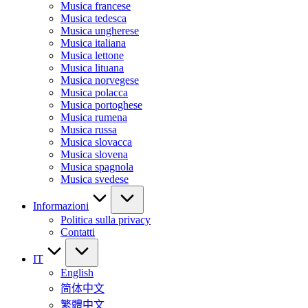
Musica francese
Musica tedesca
Musica ungherese
Musica italiana
Musica lettone
Musica lituana
Musica norvegese
Musica polacca
Musica portoghese
Musica rumena
Musica russa
Musica slovacca
Musica slovena
Musica spagnola
Musica svedese
Informazioni
Politica sulla privacy
Contatti
IT
English
简体中文
繁體中文