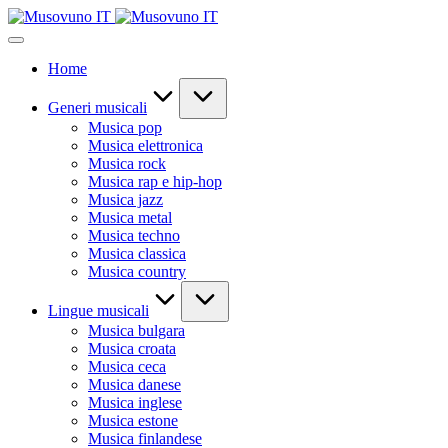
Skip
to
content
Home
Generi musicali
Musica pop
Musica elettronica
Musica rock
Musica rap e hip-hop
Musica jazz
Musica metal
Musica techno
Musica classica
Musica country
Lingue musicali
Musica bulgara
Musica croata
Musica ceca
Musica danese
Musica inglese
Musica estone
Musica finlandese