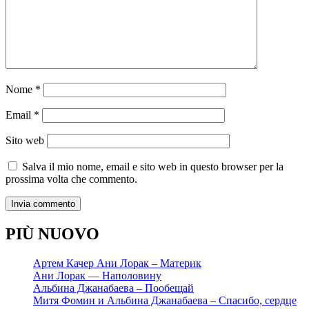
Nome
*
Email
*
Sito web
Salva il mio nome, email e sito web in questo browser per la
prossima volta che commento.
PIÙ NUOVO
Артем Качер Ани Лорак – Материк
Ани Лорак — Наполовину
Альбина Джанабаева – Пообещай
Митя Фомин и Альбина Джанабаева – Спасибо, сердце