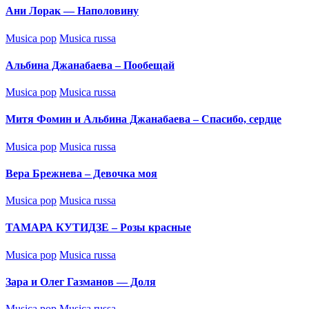
Ани Лорак — Наполовину
Posted
Musica pop
Musica russa
in
Альбина Джанабаева – Пообещай
Posted
Musica pop
Musica russa
in
Митя Фомин и Альбина Джанабаева – Спасибо, сердце
Posted
Musica pop
Musica russa
in
Вера Брежнева – Девочка моя
Posted
Musica pop
Musica russa
in
ТАМАРА КУТИДЗЕ – Розы красные
Posted
Musica pop
Musica russa
in
Зара и Олег Газманов — Доля
Posted
Musica pop
Musica russa