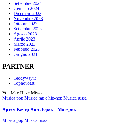
Settembre 2024
Gennaio 2024
Dicembre 2023
Novembre 2023
Ottobre 2023
Settembre 2023
Agosto 2023
Aprile 2023
Marzo 2023
Febbraio 2023
Giugno 2021
PARTNER
Teddyway.it
Tophotlot.it
You May Have Missed
Posted
Musica pop
Musica rap e hip-hop
Musica russa
in
Артем Качер Ани Лорак – Материк
Posted
Musica pop
Musica russa
in