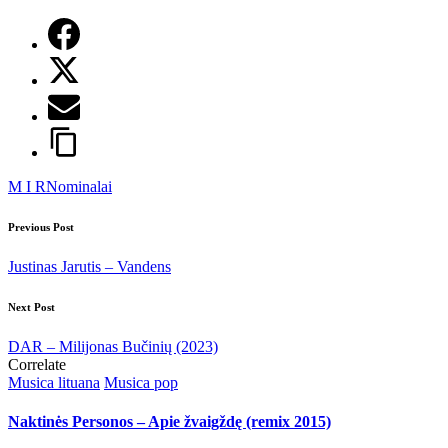
Tags:
M I R
Nominalai
Post
Previous Post
navigation
Justinas Jarutis – Vandens
Next Post
DAR – Milijonas Bučinių (2023)
Correlate
Posted
Musica lituana
Musica pop
in
Naktinės Personos – Apie žvaigždę (remix 2015)