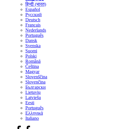
हिन्दी (भारत)
Español
Русский
Deutsch
Français
Nederlands
Português
Dansk
Svenska
Suomi
Polski
Română
Čeština
Magyar
Slovenščina
Slovenčina
Български
Lietuvių
Latviešu
Eesti
Português
Ελληνικά
Italiano
Facebook