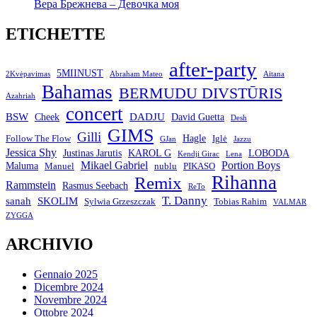
Вера Брежнева – Девочка моя
ETICHETTE
after-party
5MIINUST
2Kvėpavimas
Abraham Mateo
Aitana
Bahamas
BERMUDU DIVSTŪRIS
Azahriah
concert
BSW
DADJU
David Guetta
Cheek
Desh
GIMS
Gilli
Hagle
Follow The Flow
Iglė
GJan
Jazzu
Jessica Shy
Justinas Jarutis
KAROL G
LOBODA
Kendji Girac
Lena
Mikael Gabriel
Portion Boys
Maluma
Manuel
nublu
PIKASO
Rihanna
Remix
Rammstein
Rasmus Seebach
ReTo
T. Danny
sanah
SKOLIM
Sylwia Grzeszczak
Tobias Rahim
VALMAR
ZYGGA
ARCHIVIO
Gennaio 2025
Dicembre 2024
Novembre 2024
Ottobre 2024