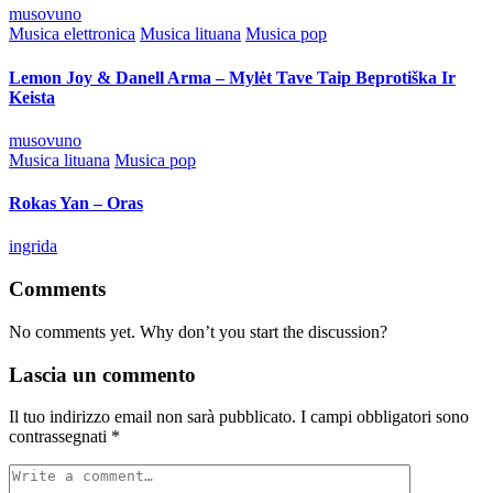
Posted
musovuno
by
Posted
Musica elettronica
Musica lituana
Musica pop
in
Lemon Joy & Danell Arma – Mylėt Tave Taip Beprotiška Ir
Keista
Posted
musovuno
by
Posted
Musica lituana
Musica pop
in
Rokas Yan – Oras
Posted
ingrida
by
Comments
No comments yet. Why don’t you start the discussion?
Lascia un commento
Il tuo indirizzo email non sarà pubblicato.
I campi obbligatori sono
contrassegnati
*