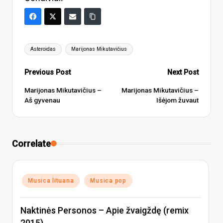
Tags:
Asteroidas
Marijonas Mikutavičius
Post
Previous Post
Next Post
navigation
Marijonas Mikutavičius –
Marijonas Mikutavičius –
Aš gyvenau
Išėjom žuvaut
Correlate
Posted
Musica lituana
Musica pop
in
Naktinės Personos – Apie žvaigždę (remix
2015)