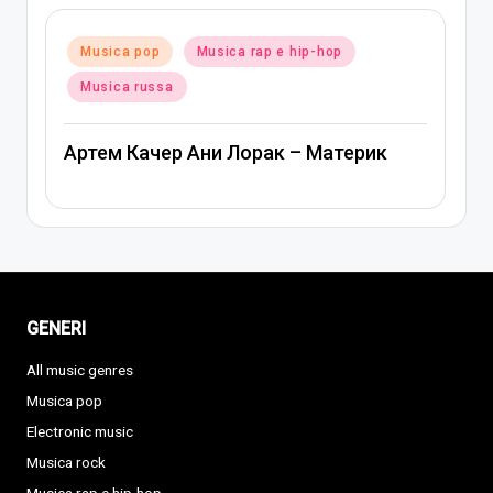
Posted
Musica pop
Musica russa
in
Ани Лорак — Наполовину
GENERI
All music genres
Musica pop
Electronic music
Musica rock