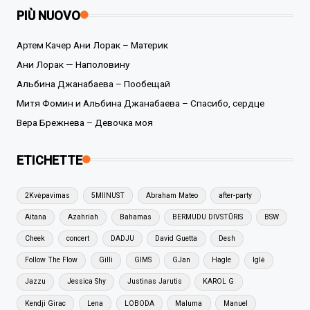
PIÙ NUOVO
Артем Качер Ани Лорак – Материк
Ани Лорак — Наполовину
Альбина Джанабаева – Пообещай
Митя Фомин и Альбина Джанабаева – Спасибо, сердце
Вера Брежнева – Девочка моя
ETICHETTE
2Kvėpavimas
5MIINUST
Abraham Mateo
after-party
Aitana
Azahriah
Bahamas
BERMUDU DIVSTŪRIS
BSW
Cheek
concert
DADJU
David Guetta
Desh
Follow The Flow
Gilli
GIMS
GJan
Hagle
Iglė
Jazzu
Jessica Shy
Justinas Jarutis
KAROL G
Kendji Girac
Lena
LOBODA
Maluma
Manuel