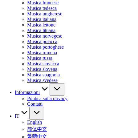
Musica francese
Musica tedesca
Musica ungherese
Musica italiana
Musica lettone
Musica lituana
Musica norvegese
Musica polacca
Musica portoghese
Musica rumena
Musica russa
Musica slovacca
Musica slovena
Musica spagnola
Musica svedese
Informazioni
Politica sulla privacy
Contatti
IT
English
简体中文
繁體中文