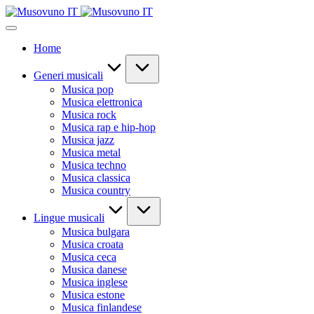
Skip
to
content
Home
Generi musicali
Musica pop
Musica elettronica
Musica rock
Musica rap e hip-hop
Musica jazz
Musica metal
Musica techno
Musica classica
Musica country
Lingue musicali
Musica bulgara
Musica croata
Musica ceca
Musica danese
Musica inglese
Musica estone
Musica finlandese