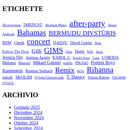
ETICHETTE
after-party
5MIINUST
2Kvėpavimas
Abraham Mateo
Aitana
Bahamas
BERMUDU DIVSTŪRIS
Azahriah
concert
BSW
DADJU
David Guetta
Cheek
Desh
GIMS
Gilli
Hagle
Follow The Flow
Iglė
GJan
Jazzu
Jessica Shy
Justinas Jarutis
KAROL G
LOBODA
Kendji Girac
Lena
Mikael Gabriel
Portion Boys
Maluma
Manuel
nublu
PIKASO
Rihanna
Remix
Rammstein
Rasmus Seebach
ReTo
T. Danny
sanah
SKOLIM
Sylwia Grzeszczak
Tobias Rahim
VALMAR
ZYGGA
ARCHIVIO
Gennaio 2025
Dicembre 2024
Novembre 2024
Ottobre 2024
Settembre 2024