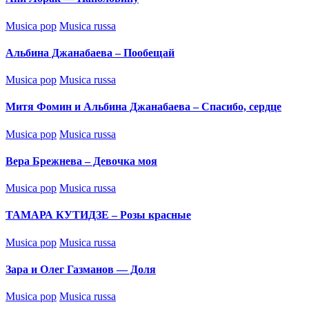
Posted
Musica pop
Musica russa
in
Альбина Джанабаева – Пообещай
Posted
Musica pop
Musica russa
in
Митя Фомин и Альбина Джанабаева – Спасибо, сердце
Posted
Musica pop
Musica russa
in
Вера Брежнева – Девочка моя
Posted
Musica pop
Musica russa
in
ТАМАРА КУТИДЗЕ – Розы красные
Posted
Musica pop
Musica russa
in
Зара и Олег Газманов — Доля
Posted
Musica pop
Musica russa
in