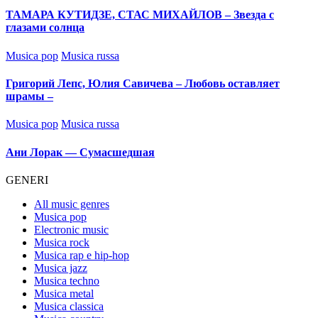
ТАМАРА КУТИДЗЕ, СТАС МИХАЙЛОВ – Звезда с
глазами солнца
Posted
Musica pop
Musica russa
in
Григорий Лепс, Юлия Савичева – Любовь оставляет
шрамы –
Posted
Musica pop
Musica russa
in
Ани Лорак — Сумасшедшая
GENERI
All music genres
Musica pop
Electronic music
Musica rock
Musica rap e hip-hop
Musica jazz
Musica techno
Musica metal
Musica classica