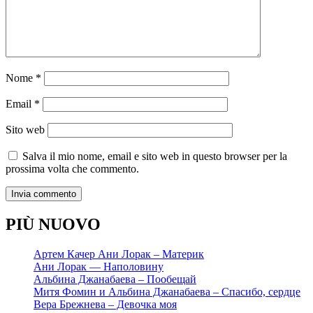
Nome
*
Email
*
Sito web
Salva il mio nome, email e sito web in questo browser per la
prossima volta che commento.
PIÙ NUOVO
Артем Качер Ани Лорак – Материк
Ани Лорак — Наполовину
Альбина Джанабаева – Пообещай
Митя Фомин и Альбина Джанабаева – Спасибо, сердце
Вера Брежнева – Девочка моя