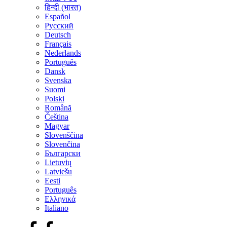
हिन्दी (भारत)
Español
Русский
Deutsch
Français
Nederlands
Português
Dansk
Svenska
Suomi
Polski
Română
Čeština
Magyar
Slovenščina
Slovenčina
Български
Lietuvių
Latviešu
Eesti
Português
Ελληνικά
Italiano
Facebook