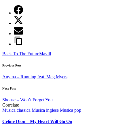
Tags:
Back To The Future
Mavill
Post
Previous Post
navigation
Anyma – Running feat. Meg Myers
Next Post
Shouse – Won’t Forget You
Correlate
Posted
Musica classica
Musica inglese
Musica pop
in
Céline Dion – My Heart Will Go On