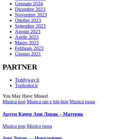
Gennaio 2024
Dicembre 2023
Novembre 2023
Ottobre 2023
Settembre 2023
Agosto 2023
Aprile 2023
Marzo 2023
Febbraio 2023
Giugno 2021
PARTNER
Teddyway.it
Tophotlot.it
You May Have Missed
Posted
Musica pop
Musica rap e hip-hop
Musica russa
in
Артем Качер Ани Лорак – Материк
Posted
Musica pop
Musica russa
in
Ани Лорак — Наполовину