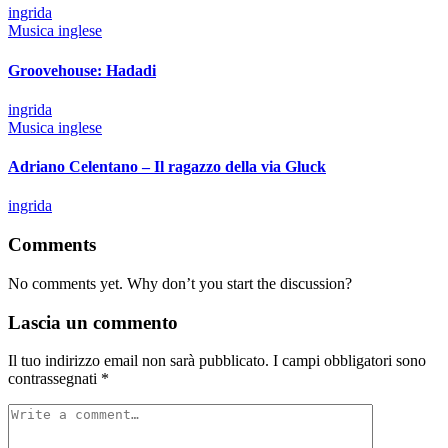
Posted
ingrida
by
Posted
Musica inglese
in
Groovehouse: Hadadi
Posted
ingrida
by
Posted
Musica inglese
in
Adriano Celentano – Il ragazzo della via Gluck
Posted
ingrida
by
Comments
No comments yet. Why don’t you start the discussion?
Lascia un commento
Il tuo indirizzo email non sarà pubblicato.
I campi obbligatori sono
contrassegnati
*