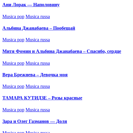
Ани Лорак — Наполовину
Posted
Musica pop
Musica russa
in
Альбина Джанабаева – Пообещай
Posted
Musica pop
Musica russa
in
Митя Фомин и Альбина Джанабаева – Спасибо, сердце
Posted
Musica pop
Musica russa
in
Вера Брежнева – Девочка моя
Posted
Musica pop
Musica russa
in
ТАМАРА КУТИДЗЕ – Розы красные
Posted
Musica pop
Musica russa
in
Зара и Олег Газманов — Доля
Posted
Musica pop
Musica russa