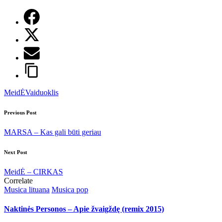
Tags:
MeidĖ
Vaiduoklis
Post
Previous Post
navigation
MARSA – Kas gali būti geriau
Next Post
MeidĖ – CIRKAS
Correlate
Posted
Musica lituana
Musica pop
in
Naktinės Personos – Apie žvaigždę (remix 2015)