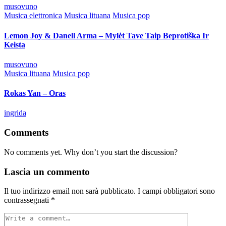
Posted
musovuno
by
Posted
Musica elettronica
Musica lituana
Musica pop
in
Lemon Joy & Danell Arma – Mylėt Tave Taip Beprotiška Ir
Keista
Posted
musovuno
by
Posted
Musica lituana
Musica pop
in
Rokas Yan – Oras
Posted
ingrida
by
Comments
No comments yet. Why don’t you start the discussion?
Lascia un commento
Il tuo indirizzo email non sarà pubblicato.
I campi obbligatori sono
contrassegnati
*