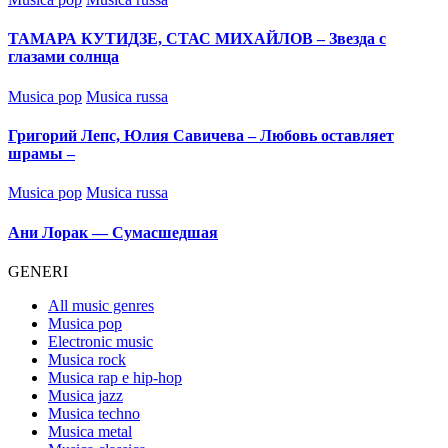
in
ТАМАРА КУТИДЗЕ, СТАС МИХАЙЛОВ – Звезда с
глазами солнца
Posted
Musica pop
Musica russa
in
Григорий Лепс, Юлия Савичева – Любовь оставляет
шрамы –
Posted
Musica pop
Musica russa
in
Ани Лорак — Сумасшедшая
GENERI
All music genres
Musica pop
Electronic music
Musica rock
Musica rap e hip-hop
Musica jazz
Musica techno
Musica metal