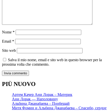
Nome
*
Email
*
Sito web
Salva il mio nome, email e sito web in questo browser per la
prossima volta che commento.
PIÙ NUOVO
Артем Качер Ани Лорак – Материк
Ани Лорак — Наполовину
Альбина Джанабаева – Пообещай
Митя Фомин и Альбина Джанабаева – Спасибо, сердце