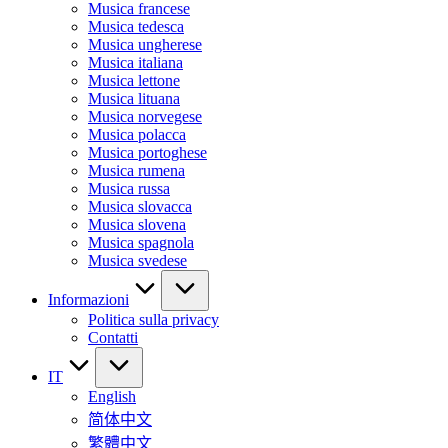
Musica francese
Musica tedesca
Musica ungherese
Musica italiana
Musica lettone
Musica lituana
Musica norvegese
Musica polacca
Musica portoghese
Musica rumena
Musica russa
Musica slovacca
Musica slovena
Musica spagnola
Musica svedese
Informazioni
Politica sulla privacy
Contatti
IT
English
简体中文
繁體中文