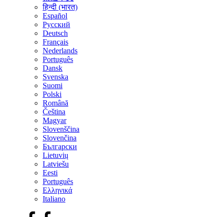
हिन्दी (भारत)
Español
Русский
Deutsch
Français
Nederlands
Português
Dansk
Svenska
Suomi
Polski
Română
Čeština
Magyar
Slovenščina
Slovenčina
Български
Lietuvių
Latviešu
Eesti
Português
Ελληνικά
Italiano
Facebook