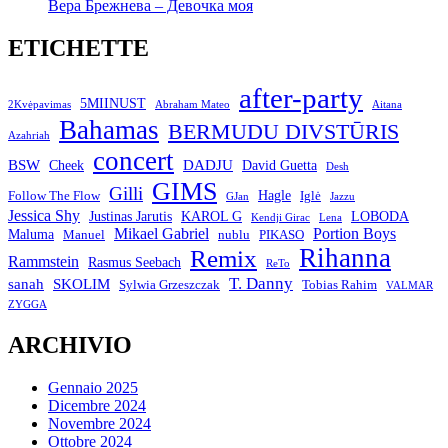
Вера Брежнева – Девочка моя
ETICHETTE
after-party
5MIINUST
2Kvėpavimas
Abraham Mateo
Aitana
Bahamas
BERMUDU DIVSTŪRIS
Azahriah
concert
BSW
DADJU
David Guetta
Cheek
Desh
GIMS
Gilli
Hagle
Follow The Flow
Iglė
GJan
Jazzu
Jessica Shy
Justinas Jarutis
KAROL G
LOBODA
Kendji Girac
Lena
Mikael Gabriel
Portion Boys
Maluma
Manuel
nublu
PIKASO
Rihanna
Remix
Rammstein
Rasmus Seebach
ReTo
T. Danny
sanah
SKOLIM
Sylwia Grzeszczak
Tobias Rahim
VALMAR
ZYGGA
ARCHIVIO
Gennaio 2025
Dicembre 2024
Novembre 2024
Ottobre 2024