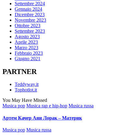
Settembre 2024
Gennaio 2024
Dicembre 2023
Novembre 2023
Ottobre 2023
Settembre 2023
Agosto 2023
Aprile 2023
Marzo 2023
Febbraio 2023
Giugno 2021
PARTNER
Teddyway.it
Tophotlot.it
You May Have Missed
Posted
Musica pop
Musica rap e hip-hop
Musica russa
in
Артем Качер Ани Лорак – Материк
Posted
Musica pop
Musica russa
in