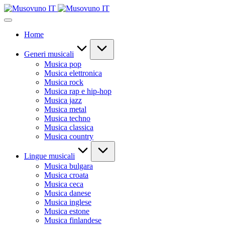
Skip
to
content
Home
Generi musicali
Musica pop
Musica elettronica
Musica rock
Musica rap e hip-hop
Musica jazz
Musica metal
Musica techno
Musica classica
Musica country
Lingue musicali
Musica bulgara
Musica croata
Musica ceca
Musica danese
Musica inglese
Musica estone
Musica finlandese