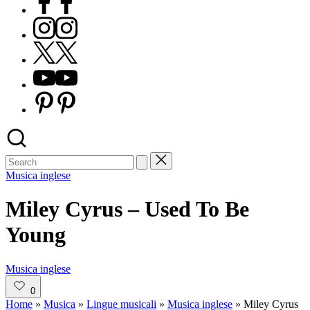
Instagram
X
Youtube
Pinterest
Posted
Musica inglese
in
Miley Cyrus – Used To Be
Young
Posted
Musica inglese
in
0
Home
»
Musica
»
Lingue musicali
»
Musica inglese
»
Miley Cyrus