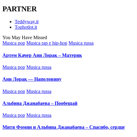
PARTNER
Teddyway.it
Tophotlot.it
You May Have Missed
Posted
Musica pop
Musica rap e hip-hop
Musica russa
in
Артем Качер Ани Лорак – Материк
Posted
Musica pop
Musica russa
in
Ани Лорак — Наполовину
Posted
Musica pop
Musica russa
in
Альбина Джанабаева – Пообещай
Posted
Musica pop
Musica russa
in
Митя Фомин и Альбина Джанабаева – Спасибо, сердце