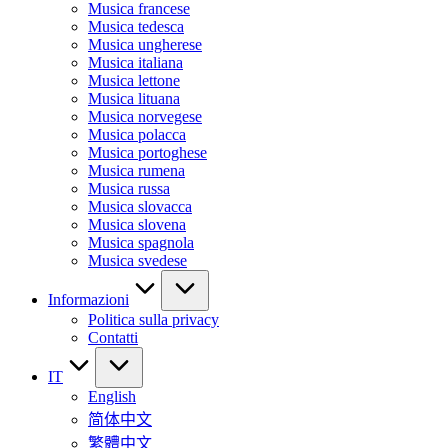
Musica francese
Musica tedesca
Musica ungherese
Musica italiana
Musica lettone
Musica lituana
Musica norvegese
Musica polacca
Musica portoghese
Musica rumena
Musica russa
Musica slovacca
Musica slovena
Musica spagnola
Musica svedese
Informazioni
Politica sulla privacy
Contatti
IT
English
简体中文
繁體中文