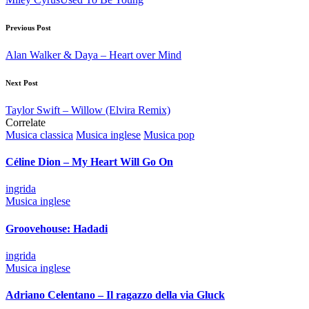
Post
Previous Post
navigation
Alan Walker & Daya – Heart over Mind
Next Post
Taylor Swift – Willow (Elvira Remix)
Correlate
Posted
Musica classica
Musica inglese
Musica pop
in
Céline Dion – My Heart Will Go On
Posted
ingrida
by
Posted
Musica inglese
in
Groovehouse: Hadadi
Posted
ingrida
by
Posted
Musica inglese
in
Adriano Celentano – Il ragazzo della via Gluck