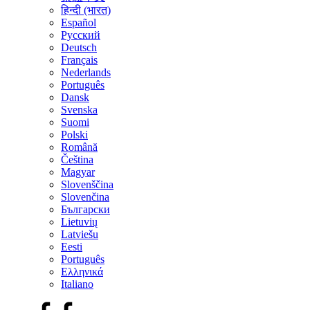
हिन्दी (भारत)
Español
Русский
Deutsch
Français
Nederlands
Português
Dansk
Svenska
Suomi
Polski
Română
Čeština
Magyar
Slovenščina
Slovenčina
Български
Lietuvių
Latviešu
Eesti
Português
Ελληνικά
Italiano
Facebook