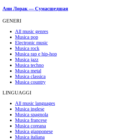
in
Ани Лорак — Сумасшедшая
GENERI
All music genres
Musica pop
Electronic music
Musica rock
Musica rap e hip-hop
Musica jazz
Musica techno
Musica metal
Musica classica
Musica country
LINGUAGGI
All music languages
Musica inglese
Musica spagnola
Musica francese
Musica coreana
Musica giapponese
Musica italiana