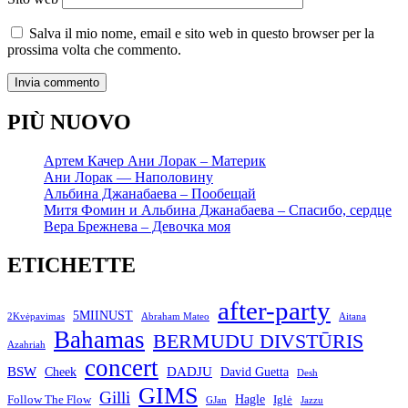
Salva il mio nome, email e sito web in questo browser per la
prossima volta che commento.
PIÙ NUOVO
Артем Качер Ани Лорак – Материк
Ани Лорак — Наполовину
Альбина Джанабаева – Пообещай
Митя Фомин и Альбина Джанабаева – Спасибо, сердце
Вера Брежнева – Девочка моя
ETICHETTE
after-party
5MIINUST
2Kvėpavimas
Abraham Mateo
Aitana
Bahamas
BERMUDU DIVSTŪRIS
Azahriah
concert
BSW
DADJU
David Guetta
Cheek
Desh
GIMS
Gilli
Hagle
Follow The Flow
Iglė
GJan
Jazzu