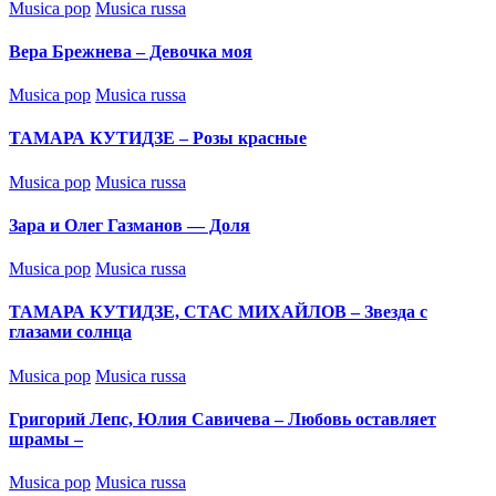
Posted
Musica pop
Musica russa
in
Вера Брежнева – Девочка моя
Posted
Musica pop
Musica russa
in
ТАМАРА КУТИДЗЕ – Розы красные
Posted
Musica pop
Musica russa
in
Зара и Олег Газманов — Доля
Posted
Musica pop
Musica russa
in
ТАМАРА КУТИДЗЕ, СТАС МИХАЙЛОВ – Звезда с
глазами солнца
Posted
Musica pop
Musica russa
in
Григорий Лепс, Юлия Савичева – Любовь оставляет
шрамы –
Posted
Musica pop
Musica russa