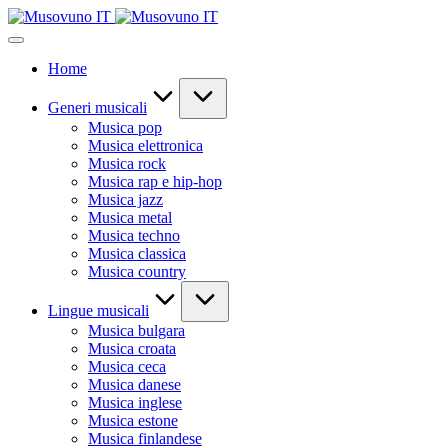
Skip
to
content
Home
Generi musicali
Musica pop
Musica elettronica
Musica rock
Musica rap e hip-hop
Musica jazz
Musica metal
Musica techno
Musica classica
Musica country
Lingue musicali
Musica bulgara
Musica croata
Musica ceca
Musica danese
Musica inglese
Musica estone
Musica finlandese