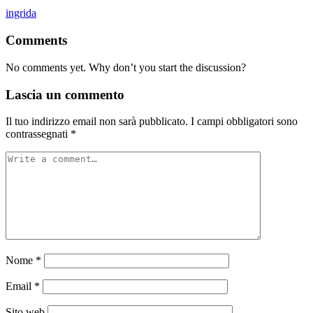
Posted
ingrida
by
Comments
No comments yet. Why don’t you start the discussion?
Lascia un commento
Il tuo indirizzo email non sarà pubblicato.
I campi obbligatori sono
contrassegnati
*
Nome
*
Email
*
Sito web