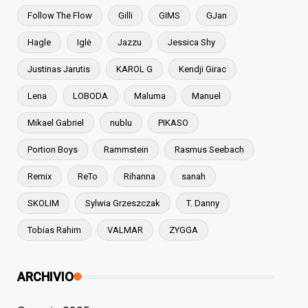
Follow The Flow
Gilli
GIMS
GJan
Hagle
Iglė
Jazzu
Jessica Shy
Justinas Jarutis
KAROL G
Kendji Girac
Lena
LOBODA
Maluma
Manuel
Mikael Gabriel
nublu
PIKASO
Portion Boys
Rammstein
Rasmus Seebach
Remix
ReTo
Rihanna
sanah
SKOLIM
Sylwia Grzeszczak
T. Danny
Tobias Rahim
VALMAR
ZYGGA
ARCHIVIO