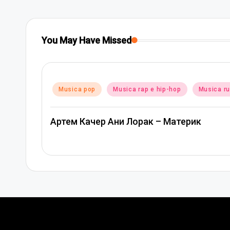
You May Have Missed
Posted
Musica pop
Musica rap e hip-hop
Musica r
in
Артем Качер Ани Лорак – Материк