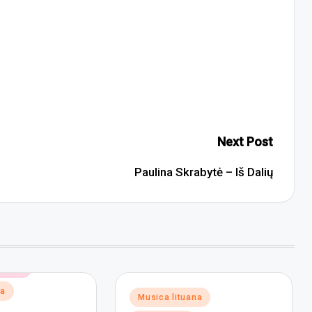
Next Post
Paulina Skrabytė – Iš Dalių
ronica
na
Posted
Musica lituana
in