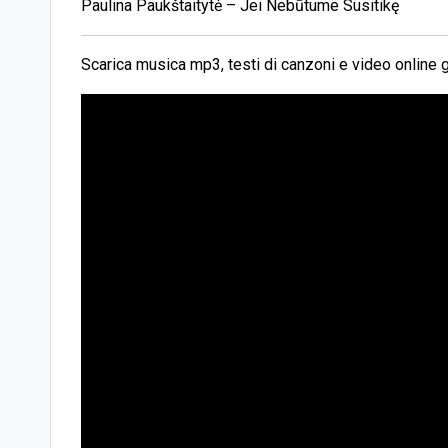
Paulina Paukštaitytė – Jei Nebūtume Susitikę
Scarica musica mp3, testi di canzoni e video online g