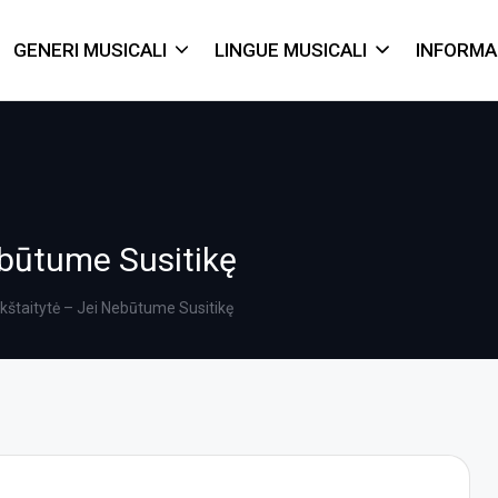
GENERI MUSICALI
LINGUE MUSICALI
INFORMA
ebūtume Susitikę
kštaitytė – Jei Nebūtume Susitikę