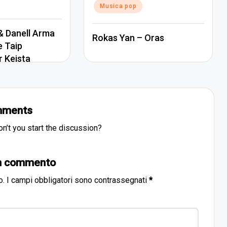
Musica pop
 Danell Arma
Rokas Yan – Oras
e Taip
r Keista
ments
’t you start the discussion?
un commento
o.
I campi obbligatori sono contrassegnati
*