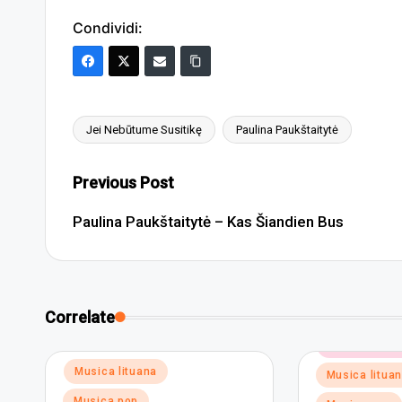
Condividi:
Jei Nebūtume Susitikę
Paulina Paukštaitytė
Tags:
Post
Previous Post
navigation
Paulina Paukštaitytė – Kas Šiandien Bus
Correlate
Posted
Musica elett
in
Posted
Musica lituana
Musica litua
in
Musica pop