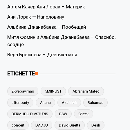
Артем Качер Ани Лорак – Материк
Ани Лорак — Наполовину
Альбина Джанабаева – Пообещай
Митя Фомин и Альбина Джанабаева – Спасибо,
сердце
Вера Брежнева – Девочка моя
ETICHETTE
2Kvėpavimas
5MIINUST
Abraham Mateo
after-party
Aitana
Azahriah
Bahamas
BERMUDU DIVSTŪRIS
BSW
Cheek
concert
DADJU
David Guetta
Desh