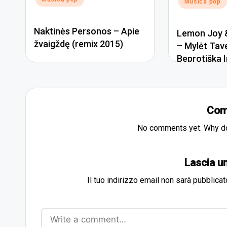
Musica pop
Naktinės Personos – Apie
Lemon Joy &
žvaigždę (remix 2015)
– Mylėt Tav
Beprotiška I
Com
No comments yet. Why don
Lascia 
Il tuo indirizzo email non sarà pubblicat