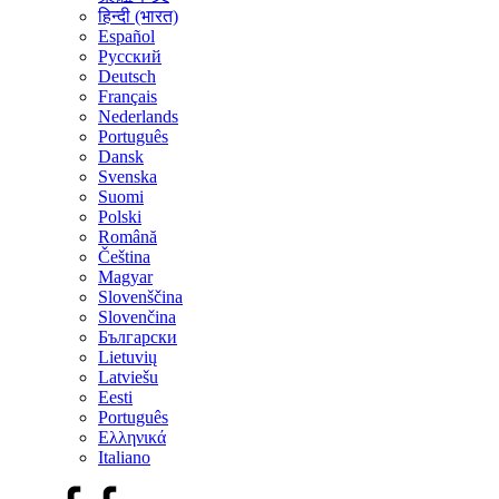
हिन्दी (भारत)
Español
Русский
Deutsch
Français
Nederlands
Português
Dansk
Svenska
Suomi
Polski
Română
Čeština
Magyar
Slovenščina
Slovenčina
Български
Lietuvių
Latviešu
Eesti
Português
Ελληνικά
Italiano
Facebook