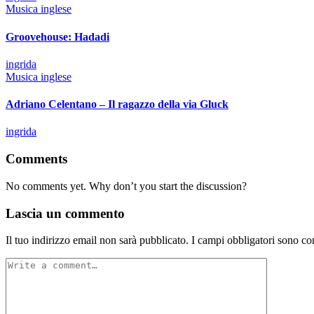
by
Posted
Musica inglese
in
Groovehouse: Hadadi
Posted
ingrida
by
Posted
Musica inglese
in
Adriano Celentano – Il ragazzo della via Gluck
Posted
ingrida
by
Comments
No comments yet. Why don’t you start the discussion?
Lascia un commento
Il tuo indirizzo email non sarà pubblicato.
I campi obbligatori sono co