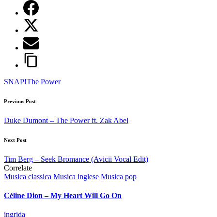
Tags:
SNAP!
The Power
Post
Previous Post
navigation
Duke Dumont – The Power ft. Zak Abel
Next Post
Tim Berg – Seek Bromance (Avicii Vocal Edit)
Correlate
Posted
Musica classica
Musica inglese
Musica pop
in
Céline Dion – My Heart Will Go On
Posted
ingrida