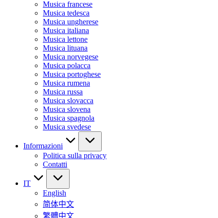
Musica francese
Musica tedesca
Musica ungherese
Musica italiana
Musica lettone
Musica lituana
Musica norvegese
Musica polacca
Musica portoghese
Musica rumena
Musica russa
Musica slovacca
Musica slovena
Musica spagnola
Musica svedese
Informazioni
Politica sulla privacy
Contatti
IT
English
简体中文
繁體中文