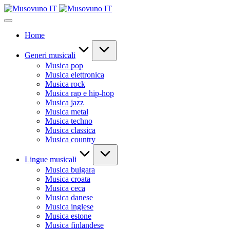
Skip
to
content
Home
Generi musicali
Musica pop
Musica elettronica
Musica rock
Musica rap e hip-hop
Musica jazz
Musica metal
Musica techno
Musica classica
Musica country
Lingue musicali
Musica bulgara
Musica croata
Musica ceca
Musica danese
Musica inglese
Musica estone
Musica finlandese