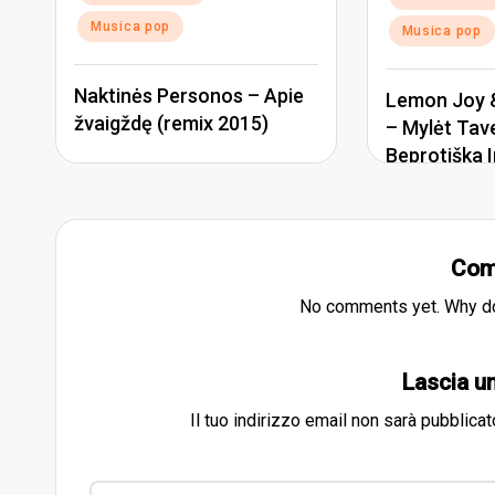
in
Musica pop
Musica pop
Naktinės Personos – Apie
Lemon Joy &
žvaigždę (remix 2015)
– Mylėt Tav
Beprotiška I
Com
No comments yet. Why don
Lascia 
Il tuo indirizzo email non sarà pubblicat