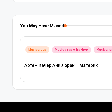
You May Have Missed
Posted
Musica pop
Musica rap e hip-hop
Musica r
in
Артем Качер Ани Лорак – Материк