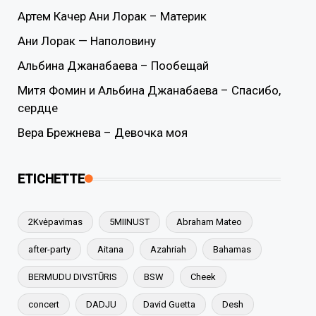
Артем Качер Ани Лорак – Материк
Ани Лорак — Наполовину
Альбина Джанабаева – Пообещай
Митя Фомин и Альбина Джанабаева – Спасибо,
сердце
Вера Брежнева – Девочка моя
ETICHETTE
2Kvėpavimas
5MIINUST
Abraham Mateo
after-party
Aitana
Azahriah
Bahamas
BERMUDU DIVSTŪRIS
BSW
Cheek
concert
DADJU
David Guetta
Desh