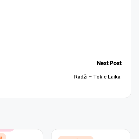
Next Post
Radži – Tokie Laikai
ronica
na