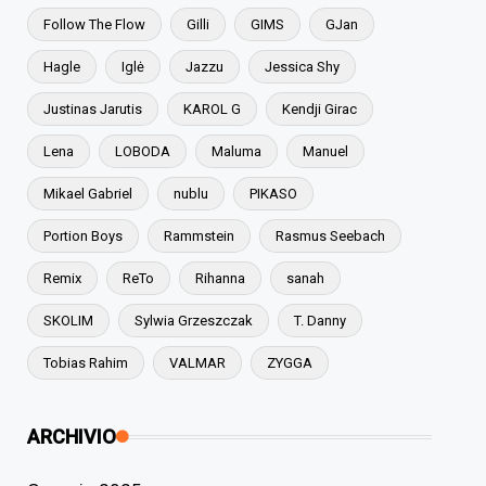
Follow The Flow
Gilli
GIMS
GJan
Hagle
Iglė
Jazzu
Jessica Shy
Justinas Jarutis
KAROL G
Kendji Girac
Lena
LOBODA
Maluma
Manuel
Mikael Gabriel
nublu
PIKASO
Portion Boys
Rammstein
Rasmus Seebach
Remix
ReTo
Rihanna
sanah
SKOLIM
Sylwia Grzeszczak
T. Danny
Tobias Rahim
VALMAR
ZYGGA
ARCHIVIO