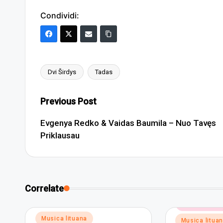
Condividi:
Dvi Širdys
Tadas
Tags:
Post
Previous Post
navigation
Evgenya Redko & Vaidas Baumila – Nuo Tavęs
Priklausau
Correlate
Posted
Musica elett
in
Posted
Musica lituana
Musica litua