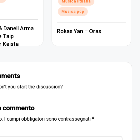
Posted
Musica lituana
in
Musica pop
 Danell Arma
Rokas Yan – Oras
e Taip
r Keista
ments
’t you start the discussion?
un commento
o.
I campi obbligatori sono contrassegnati
*