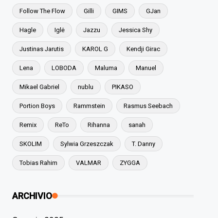
Follow The Flow
Gilli
GIMS
GJan
Hagle
Iglė
Jazzu
Jessica Shy
Justinas Jarutis
KAROL G
Kendji Girac
Lena
LOBODA
Maluma
Manuel
Mikael Gabriel
nublu
PIKASO
Portion Boys
Rammstein
Rasmus Seebach
Remix
ReTo
Rihanna
sanah
SKOLIM
Sylwia Grzeszczak
T. Danny
Tobias Rahim
VALMAR
ZYGGA
ARCHIVIO