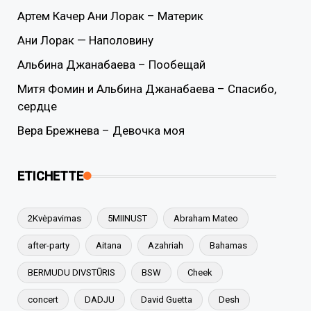
Артем Качер Ани Лорак – Материк
Ани Лорак — Наполовину
Альбина Джанабаева – Пообещай
Митя Фомин и Альбина Джанабаева – Спасибо,
сердце
Вера Брежнева – Девочка моя
ETICHETTE
2Kvėpavimas
5MIINUST
Abraham Mateo
after-party
Aitana
Azahriah
Bahamas
BERMUDU DIVSTŪRIS
BSW
Cheek
concert
DADJU
David Guetta
Desh