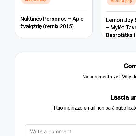
Musica pop
Naktinės Personos – Apie
Lemon Joy &
žvaigždę (remix 2015)
– Mylėt Tav
Beprotiška I
Com
No comments yet. Why don
Lascia 
Il tuo indirizzo email non sarà pubblicat