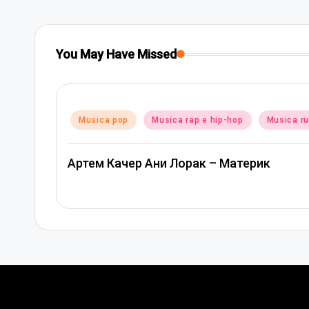
You May Have Missed
Posted
Musica pop
Musica rap e hip-hop
Musica r
in
Артем Качер Ани Лорак – Материк