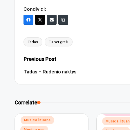
Condividi:
Tadas
Tu per graži
Tags:
Post
Previous Post
navigation
Tadas – Rudenio naktys
Correlate
Posted
Musica elett
in
Posted
Musica lituana
Musica litua
in
Musica pop