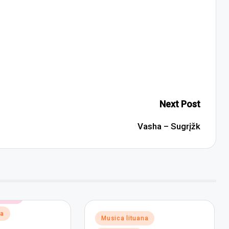
Next Post
Vasha – Sugrįžk
ronica
na
Posted
Musica lituana
in