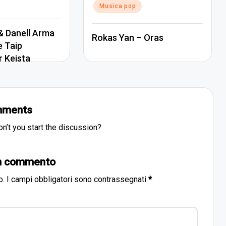
Musica pop
 Danell Arma
Rokas Yan – Oras
e Taip
r Keista
ments
’t you start the discussion?
un commento
o.
I campi obbligatori sono contrassegnati
*