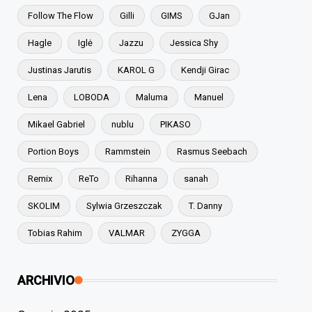
Follow The Flow
Gilli
GIMS
GJan
Hagle
Iglė
Jazzu
Jessica Shy
Justinas Jarutis
KAROL G
Kendji Girac
Lena
LOBODA
Maluma
Manuel
Mikael Gabriel
nublu
PIKASO
Portion Boys
Rammstein
Rasmus Seebach
Remix
ReTo
Rihanna
sanah
SKOLIM
Sylwia Grzeszczak
T. Danny
Tobias Rahim
VALMAR
ZYGGA
ARCHIVIO