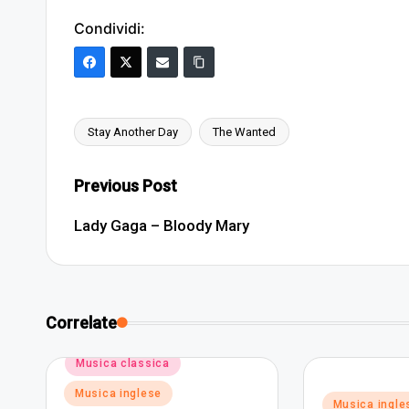
Condividi:
Stay Another Day
The Wanted
Tags:
Post
Previous Post
navigation
Lady Gaga – Bloody Mary
Correlate
Posted
Musica classica
in
Musica inglese
Posted
Musica ingle