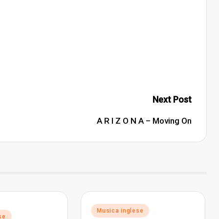
Next Post
A R I Z O N A – Moving On
Posted
Musica inglese
se