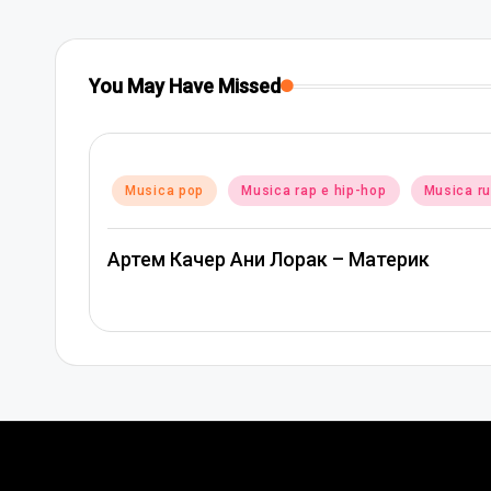
You May Have Missed
Posted
Musica pop
Musica rap e hip-hop
Musica r
in
Артем Качер Ани Лорак – Материк