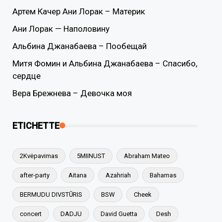
Артем Качер Ани Лорак – Материк
Ани Лорак — Наполовину
Альбина Джанабаева – Пообещай
Митя Фомин и Альбина Джанабаева – Спасибо,
сердце
Вера Брежнева – Девочка моя
ETICHETTE
2Kvėpavimas
5MIINUST
Abraham Mateo
after-party
Aitana
Azahriah
Bahamas
BERMUDU DIVSTŪRIS
BSW
Cheek
concert
DADJU
David Guetta
Desh