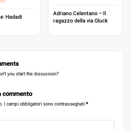
in
Adriano Celentano – Il
e: Hadadi
ragazzo della via Gluck
ments
’t you start the discussion?
un commento
o.
I campi obbligatori sono contrassegnati
*