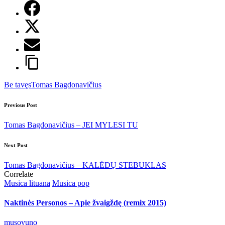
Tags:
Be tavęs
Tomas Bagdonavičius
Post
Previous Post
navigation
Tomas Bagdonavičius – JEI MYLESI TU
Next Post
Tomas Bagdonavičius – KALĖDŲ STEBUKLAS
Correlate
Posted
Musica lituana
Musica pop
in
Naktinės Personos – Apie žvaigždę (remix 2015)
Posted
musovuno