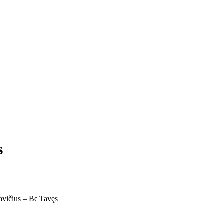
s
vičius – Be Tavęs