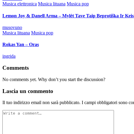
by
Posted
Musica elettronica
Musica lituana
Musica pop
in
Lemon Joy & Danell Arma – Mylėt Tave Taip Beprotiška Ir Keis
Posted
musovuno
by
Posted
Musica lituana
Musica pop
in
Rokas Yan – Oras
Posted
ingrida
by
Comments
No comments yet. Why don’t you start the discussion?
Lascia un commento
Il tuo indirizzo email non sarà pubblicato.
I campi obbligatori sono co