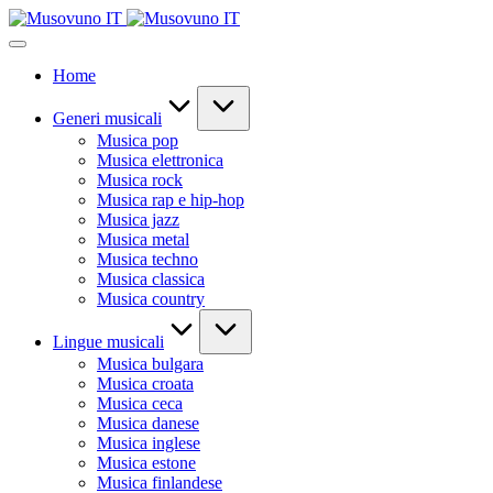
Skip
to
content
Home
Generi musicali
Musica pop
Musica elettronica
Musica rock
Musica rap e hip-hop
Musica jazz
Musica metal
Musica techno
Musica classica
Musica country
Lingue musicali
Musica bulgara
Musica croata
Musica ceca
Musica danese
Musica inglese
Musica estone
Musica finlandese