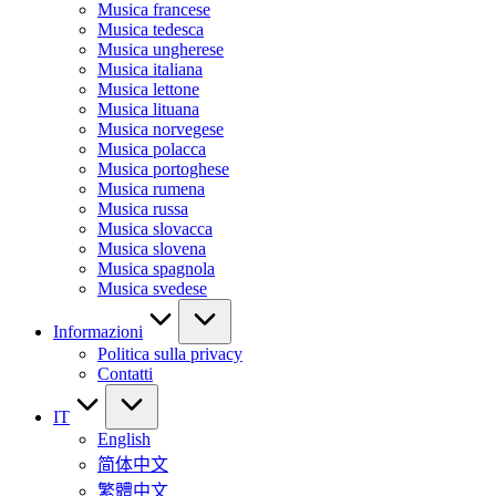
Musica francese
Musica tedesca
Musica ungherese
Musica italiana
Musica lettone
Musica lituana
Musica norvegese
Musica polacca
Musica portoghese
Musica rumena
Musica russa
Musica slovacca
Musica slovena
Musica spagnola
Musica svedese
Informazioni
Politica sulla privacy
Contatti
IT
English
简体中文
繁體中文