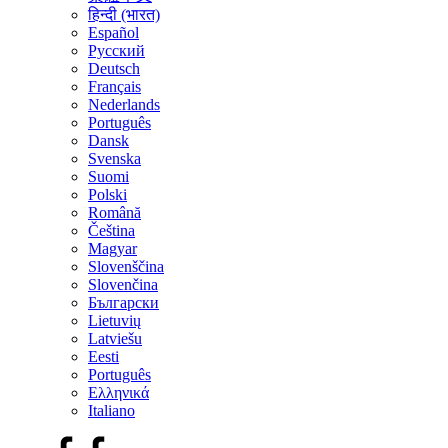
हिन्दी (भारत)
Español
Русский
Deutsch
Français
Nederlands
Português
Dansk
Svenska
Suomi
Polski
Română
Čeština
Magyar
Slovenščina
Slovenčina
Български
Lietuvių
Latviešu
Eesti
Português
Ελληνικά
Italiano
Facebook