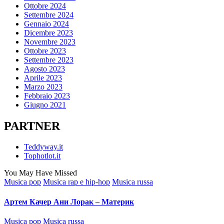
Ottobre 2024
Settembre 2024
Gennaio 2024
Dicembre 2023
Novembre 2023
Ottobre 2023
Settembre 2023
Agosto 2023
Aprile 2023
Marzo 2023
Febbraio 2023
Giugno 2021
PARTNER
Teddyway.it
Tophotlot.it
You May Have Missed
Posted
Musica pop
Musica rap e hip-hop
Musica russa
in
Артем Качер Ани Лорак – Материк
Posted
Musica pop
Musica russa