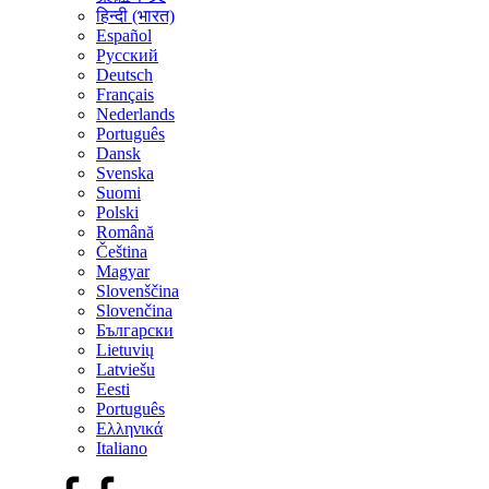
हिन्दी (भारत)
Español
Русский
Deutsch
Français
Nederlands
Português
Dansk
Svenska
Suomi
Polski
Română
Čeština
Magyar
Slovenščina
Slovenčina
Български
Lietuvių
Latviešu
Eesti
Português
Ελληνικά
Italiano
Facebook