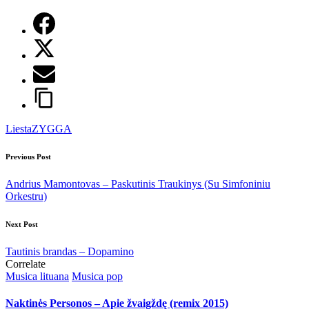
Tags:
Liesta
ZYGGA
Post
Previous Post
navigation
Andrius Mamontovas – Paskutinis Traukinys (Su Simfoniniu
Orkestru)
Next Post
Tautinis brandas – Dopamino
Correlate
Posted
Musica lituana
Musica pop
in
Naktinės Personos – Apie žvaigždę (remix 2015)