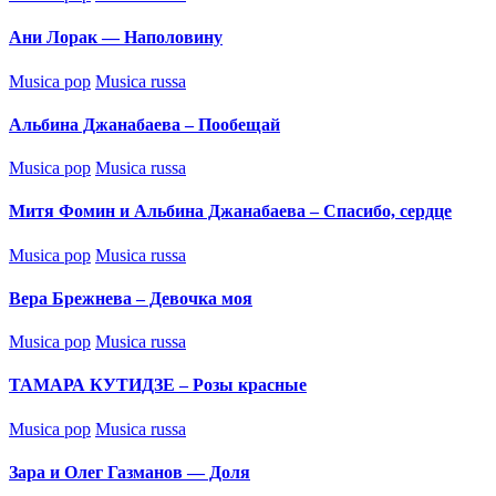
in
Ани Лорак — Наполовину
Posted
Musica pop
Musica russa
in
Альбина Джанабаева – Пообещай
Posted
Musica pop
Musica russa
in
Митя Фомин и Альбина Джанабаева – Спасибо, сердце
Posted
Musica pop
Musica russa
in
Вера Брежнева – Девочка моя
Posted
Musica pop
Musica russa
in
ТАМАРА КУТИДЗЕ – Розы красные
Posted
Musica pop
Musica russa
in
Зара и Олег Газманов — Доля