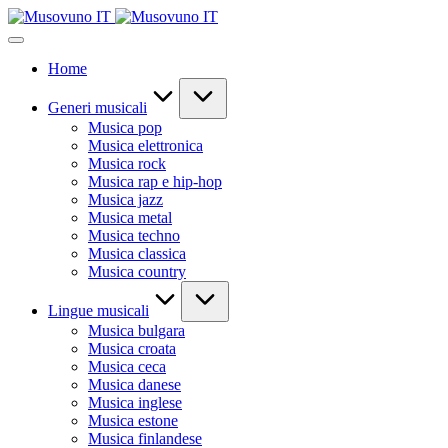
Skip
to
content
Home
Generi musicali
Musica pop
Musica elettronica
Musica rock
Musica rap e hip-hop
Musica jazz
Musica metal
Musica techno
Musica classica
Musica country
Lingue musicali
Musica bulgara
Musica croata
Musica ceca
Musica danese
Musica inglese
Musica estone
Musica finlandese