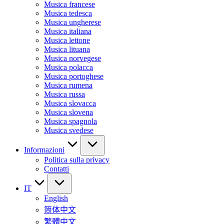
Musica francese
Musica tedesca
Musica ungherese
Musica italiana
Musica lettone
Musica lituana
Musica norvegese
Musica polacca
Musica portoghese
Musica rumena
Musica russa
Musica slovacca
Musica slovena
Musica spagnola
Musica svedese
Informazioni
Politica sulla privacy
Contatti
IT
English
简体中文
繁體中文