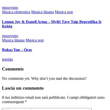
Posted
musovuno
by
Posted
Musica elettronica
Musica lituana
Musica pop
in
Lemon Joy & Danell Arma – Mylėt Tave Taip Beprotiška Ir
Keista
Posted
musovuno
by
Posted
Musica lituana
Musica pop
in
Rokas Yan – Oras
Posted
ingrida
by
Comments
No comments yet. Why don’t you start the discussion?
Lascia un commento
Il tuo indirizzo email non sarà pubblicato.
I campi obbligatori sono
contrassegnati
*