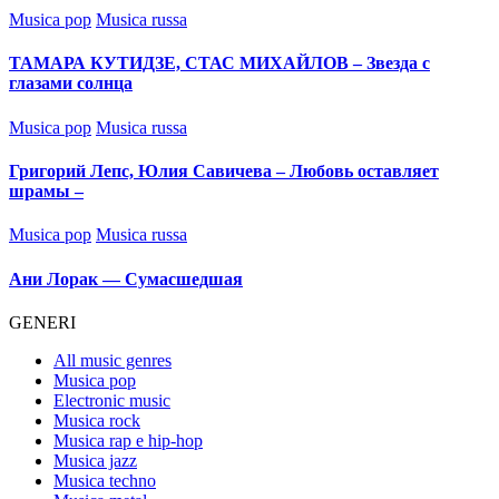
Posted
Musica pop
Musica russa
in
ТАМАРА КУТИДЗЕ, СТАС МИХАЙЛОВ – Звезда с
глазами солнца
Posted
Musica pop
Musica russa
in
Григорий Лепс, Юлия Савичева – Любовь оставляет
шрамы –
Posted
Musica pop
Musica russa
in
Ани Лорак — Сумасшедшая
GENERI
All music genres
Musica pop
Electronic music
Musica rock
Musica rap e hip-hop
Musica jazz
Musica techno