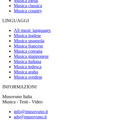
Musica metal
Musica classica
Musica country
LINGUAGGI
All music languages
Musica inglese
Musica spagnola
Musica francese
Musica coreana
Musica giapponese
Musica italiana
Musica tedesca
Musica araba
Musica svedese
INFORMAZIONI
Musovuno Italia
Musica - Testi - Video
info@musovuno.it
ads@musovuno.it