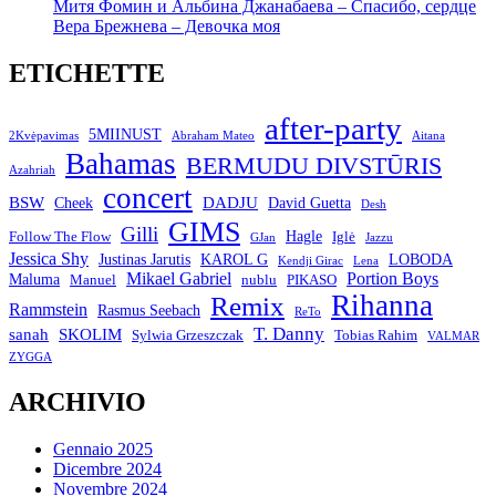
Митя Фомин и Альбина Джанабаева – Спасибо, сердце
Вера Брежнева – Девочка моя
ETICHETTE
after-party
5MIINUST
2Kvėpavimas
Abraham Mateo
Aitana
Bahamas
BERMUDU DIVSTŪRIS
Azahriah
concert
BSW
DADJU
David Guetta
Cheek
Desh
GIMS
Gilli
Hagle
Follow The Flow
Iglė
GJan
Jazzu
Jessica Shy
Justinas Jarutis
KAROL G
LOBODA
Kendji Girac
Lena
Mikael Gabriel
Portion Boys
Maluma
Manuel
nublu
PIKASO
Rihanna
Remix
Rammstein
Rasmus Seebach
ReTo
T. Danny
sanah
SKOLIM
Sylwia Grzeszczak
Tobias Rahim
VALMAR
ZYGGA
ARCHIVIO
Gennaio 2025
Dicembre 2024
Novembre 2024