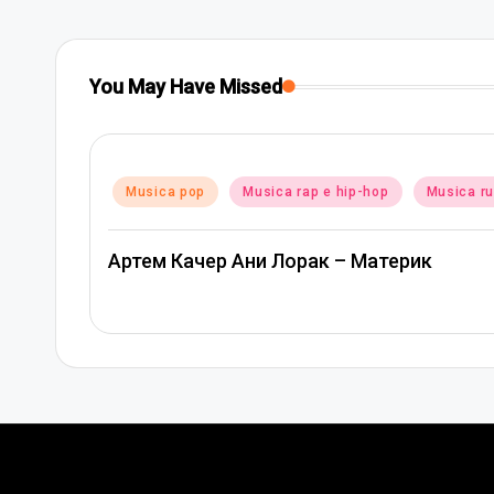
You May Have Missed
Posted
Musica pop
Musica rap e hip-hop
Musica r
in
Артем Качер Ани Лорак – Материк