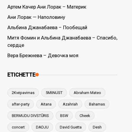
Артем Качер Ани Лорак – Материк
Ани Лорак — Наполовину
Альбина Джанабаева – Пообещай
Митя Фомин и Альбина Джанабаева – Спасибо,
сердце
Вера Брежнева – Девочка моя
ETICHETTE
2Kvėpavimas
5MIINUST
Abraham Mateo
after-party
Aitana
Azahriah
Bahamas
BERMUDU DIVSTŪRIS
BSW
Cheek
concert
DADJU
David Guetta
Desh