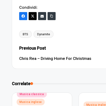
Condividi:
BTS
Dynamite
Tags:
Post
Previous Post
navigation
Chris Rea – Driving Home For Christmas
Correlate
Posted
Musica classica
in
Musica inglese
Posted
Musica ingle