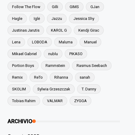
Follow The Flow
Gilli
GIMS
GJan
Hagle
Iglė
Jazzu
Jessica Shy
Justinas Jarutis
KAROL G
Kendji Girac
Lena
LOBODA
Maluma
Manuel
Mikael Gabriel
nublu
PIKASO
Portion Boys
Rammstein
Rasmus Seebach
Remix
ReTo
Rihanna
sanah
SKOLIM
Sylwia Grzeszczak
T. Danny
Tobias Rahim
VALMAR
ZYGGA
ARCHIVIO