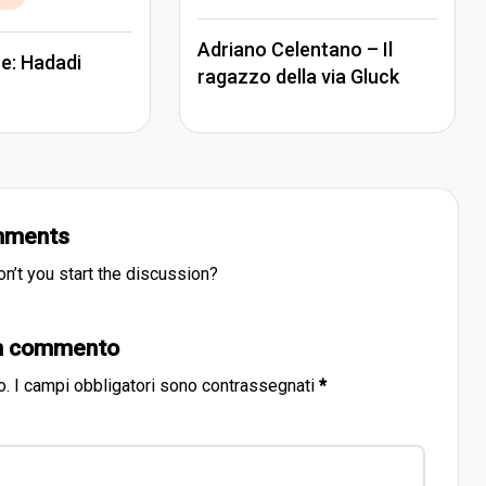
in
Adriano Celentano – Il
e: Hadadi
ragazzo della via Gluck
ments
’t you start the discussion?
un commento
o.
I campi obbligatori sono contrassegnati
*