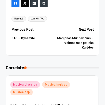
Tags:
Beyoncé
Love On Top
Post
Previous Post
Next Post
navigation
BTS – Dynamite
Marijonas Mikutavičius –
Velnias man patinka
Kalėdos
Correlate
Posted
Musica classica
Musica inglese
in
Musica pop