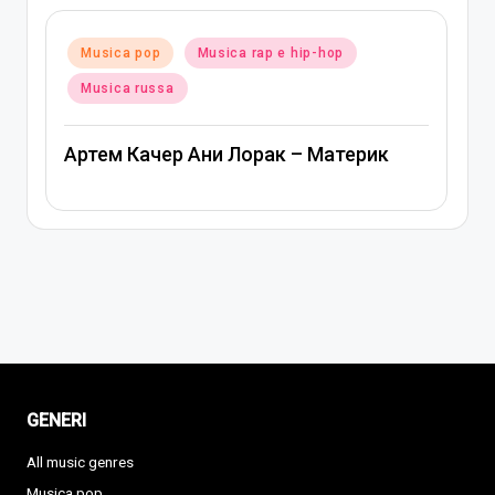
Posted
Musica pop
Musica rap e hip-hop
in
Musica russa
Артем Качер Ани Лорак – Материк
GENERI
All music genres
Musica pop