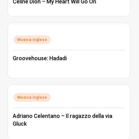
Céline Dion – My Heart Will Go On
Posted
Musica inglese
in
Groovehouse: Hadadi
Posted
Musica inglese
in
Adriano Celentano – Il ragazzo della via
Gluck