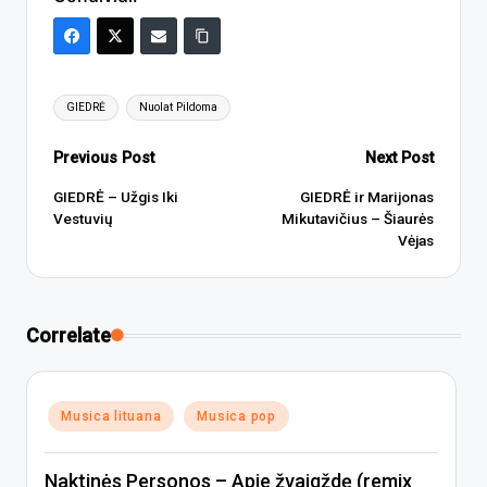
Tags:
GIEDRĖ
Nuolat Pildoma
Post
Previous Post
Next Post
navigation
GIEDRĖ – Užgis Iki
GIEDRĖ ir Marijonas
Vestuvių
Mikutavičius – Šiaurės
Vėjas
Correlate
Posted
Musica lituana
Musica pop
in
Naktinės Personos – Apie žvaigždę (remix