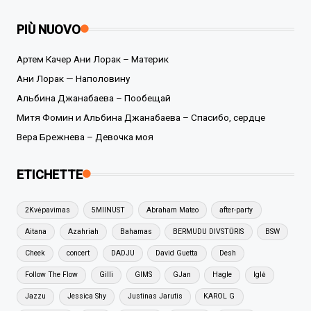
PIÙ NUOVO
Артем Качер Ани Лорак – Материк
Ани Лорак — Наполовину
Альбина Джанабаева – Пообещай
Митя Фомин и Альбина Джанабаева – Спасибо, сердце
Вера Брежнева – Девочка моя
ETICHETTE
2Kvėpavimas
5MIINUST
Abraham Mateo
after-party
Aitana
Azahriah
Bahamas
BERMUDU DIVSTŪRIS
BSW
Cheek
concert
DADJU
David Guetta
Desh
Follow The Flow
Gilli
GIMS
GJan
Hagle
Iglė
Jazzu
Jessica Shy
Justinas Jarutis
KAROL G