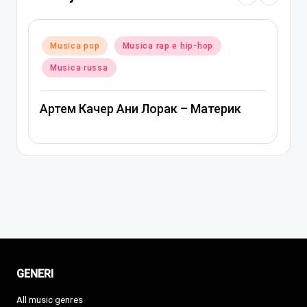
Posted
Musica pop
Musica russa
in
Ани Лорак — Наполовину
GENERI
All music genres