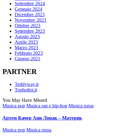
Settembre 2024
Gennaio 2024
Dicembre 2023
Novembre 2023
Ottobre 2023
Settembre 2023
Agosto 2023
Aprile 2023
Marzo 2023
Febbraio 2023
Giugno 2021
PARTNER
Teddyway.it
Tophotlot.it
You May Have Missed
Posted
Musica pop
Musica rap e hip-hop
Musica russa
in
Артем Качер Ани Лорак – Материк
Posted
Musica pop
Musica russa
in