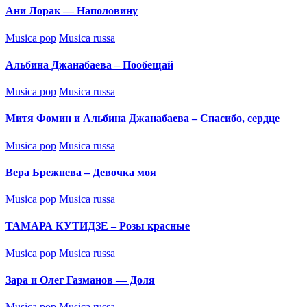
Ани Лорак — Наполовину
Posted
Musica pop
Musica russa
in
Альбина Джанабаева – Пообещай
Posted
Musica pop
Musica russa
in
Митя Фомин и Альбина Джанабаева – Спасибо, сердце
Posted
Musica pop
Musica russa
in
Вера Брежнева – Девочка моя
Posted
Musica pop
Musica russa
in
ТАМАРА КУТИДЗЕ – Розы красные
Posted
Musica pop
Musica russa
in
Зара и Олег Газманов — Доля
Posted
Musica pop
Musica russa