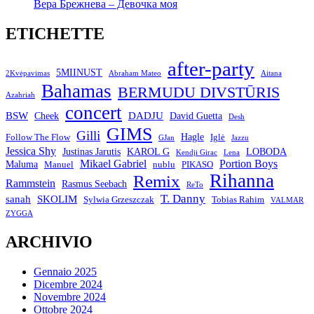
Вера Брежнева – Девочка моя
ETICHETTE
after-party
5MIINUST
2Kvėpavimas
Abraham Mateo
Aitana
Bahamas
BERMUDU DIVSTŪRIS
Azahriah
concert
BSW
DADJU
David Guetta
Cheek
Desh
GIMS
Gilli
Hagle
Follow The Flow
Iglė
GJan
Jazzu
Jessica Shy
Justinas Jarutis
KAROL G
LOBODA
Kendji Girac
Lena
Mikael Gabriel
Portion Boys
Maluma
Manuel
nublu
PIKASO
Rihanna
Remix
Rammstein
Rasmus Seebach
ReTo
T. Danny
sanah
SKOLIM
Sylwia Grzeszczak
Tobias Rahim
VALMAR
ZYGGA
ARCHIVIO
Gennaio 2025
Dicembre 2024
Novembre 2024
Ottobre 2024