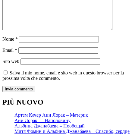
Nome
*
Email
*
Sito web
Salva il mio nome, email e sito web in questo browser per la
prossima volta che commento.
PIÙ NUOVO
Артем Качер Ани Лорак – Материк
Ани Лорак — Наполовину
Альбина Джанабаева – Пообещай
Митя Фомин и Альбина Джанабаева – Спасибо, сердце