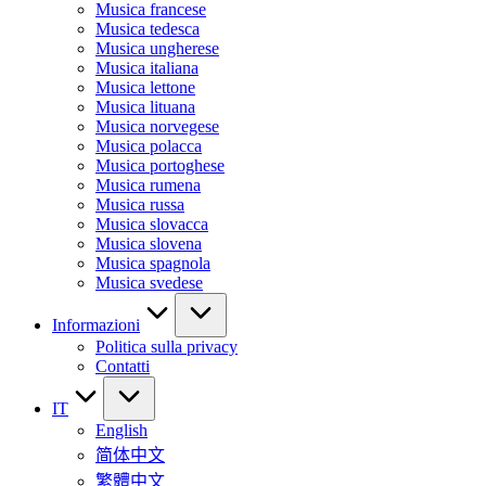
Musica francese
Musica tedesca
Musica ungherese
Musica italiana
Musica lettone
Musica lituana
Musica norvegese
Musica polacca
Musica portoghese
Musica rumena
Musica russa
Musica slovacca
Musica slovena
Musica spagnola
Musica svedese
Informazioni
Politica sulla privacy
Contatti
IT
English
简体中文
繁體中文