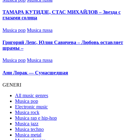
in
ТАМАРА КУТИДЗЕ, СТАС МИХАЙЛОВ – Звезда с
глазами солнца
Posted
Musica pop
Musica russa
in
Григорий Лепс, Юлия Савичева – Любовь оставляет
шрамы –
Posted
Musica pop
Musica russa
in
Ани Лорак — Сумасшедшая
GENERI
All music genres
Musica pop
Electronic music
Musica rock
Musica rap e hip-hop
Musica jazz
Musica techno
Musica metal