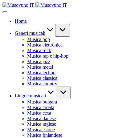
Skip
to
content
Home
Generi musicali
Musica pop
Musica elettronica
Musica rock
Musica rap e hip-hop
Musica jazz
Musica metal
Musica techno
Musica classica
Musica country
Lingue musicali
Musica bulgara
Musica croata
Musica ceca
Musica danese
Musica inglese
Musica estone
Musica finlandese