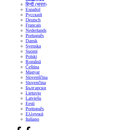
हिन्दी (भारत)
Español
Русский
Deutsch
Français
Nederlands
Português
Dansk
Svenska
Suomi
Polski
Română
Čeština
Magyar
Slovenščina
Slovenčina
Български
Lietuvių
Latviešu
Eesti
Português
Ελληνικά
Italiano
Facebook