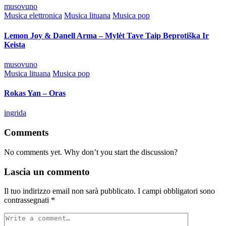
Posted
musovuno
by
Posted
Musica elettronica
Musica lituana
Musica pop
in
Lemon Joy & Danell Arma – Mylėt Tave Taip Beprotiška Ir
Keista
Posted
musovuno
by
Posted
Musica lituana
Musica pop
in
Rokas Yan – Oras
Posted
ingrida
by
Comments
No comments yet. Why don’t you start the discussion?
Lascia un commento
Il tuo indirizzo email non sarà pubblicato.
I campi obbligatori sono
contrassegnati
*