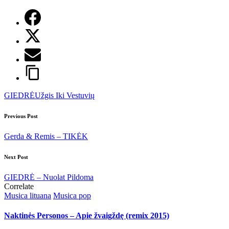
Tags:
GIEDRĖ
Užgis Iki Vestuvių
Post
Previous Post
navigation
Gerda & Remis – TIKĖK
Next Post
GIEDRĖ – Nuolat Pildoma
Correlate
Posted
Musica lituana
Musica pop
in
Naktinės Personos – Apie žvaigždę (remix 2015)