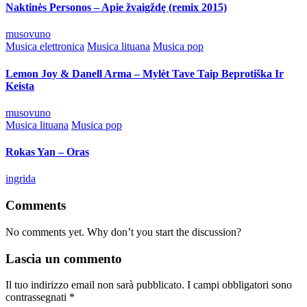
Naktinės Personos – Apie žvaigždę (remix 2015)
Posted
musovuno
by
Posted
Musica elettronica
Musica lituana
Musica pop
in
Lemon Joy & Danell Arma – Mylėt Tave Taip Beprotiška Ir
Keista
Posted
musovuno
by
Posted
Musica lituana
Musica pop
in
Rokas Yan – Oras
Posted
ingrida
by
Comments
No comments yet. Why don’t you start the discussion?
Lascia un commento
Il tuo indirizzo email non sarà pubblicato.
I campi obbligatori sono
contrassegnati
*