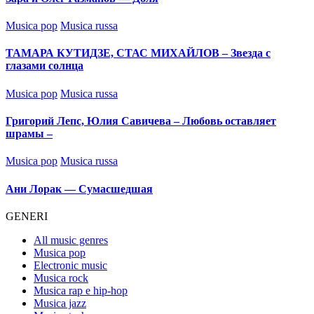
Posted
Musica pop
Musica russa
in
ТАМАРА КУТИДЗЕ, СТАС МИХАЙЛОВ – Звезда с
глазами солнца
Posted
Musica pop
Musica russa
in
Григорий Лепс, Юлия Савичева – Любовь оставляет
шрамы –
Posted
Musica pop
Musica russa
in
Ани Лорак — Сумасшедшая
GENERI
All music genres
Musica pop
Electronic music
Musica rock
Musica rap e hip-hop
Musica jazz