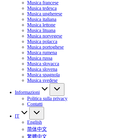
Musica francese
Musica tedesca
Musica ungherese
Musica italiana
Musica lettone
Musica lituana
Musica norvegese
Musica polacca
Musica portoghese
Musica rumena
Musica russa
Musica slovacca
Musica slovena
Musica spagnola
Musica svedese
Informazioni
Politica sulla privacy
Contatti
IT
English
简体中文
繁體中文