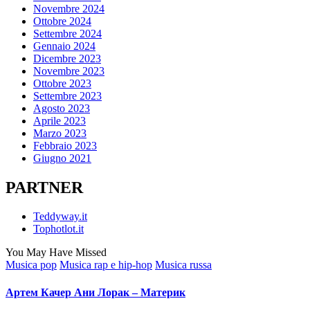
Novembre 2024
Ottobre 2024
Settembre 2024
Gennaio 2024
Dicembre 2023
Novembre 2023
Ottobre 2023
Settembre 2023
Agosto 2023
Aprile 2023
Marzo 2023
Febbraio 2023
Giugno 2021
PARTNER
Teddyway.it
Tophotlot.it
You May Have Missed
Posted
Musica pop
Musica rap e hip-hop
Musica russa
in
Артем Качер Ани Лорак – Материк