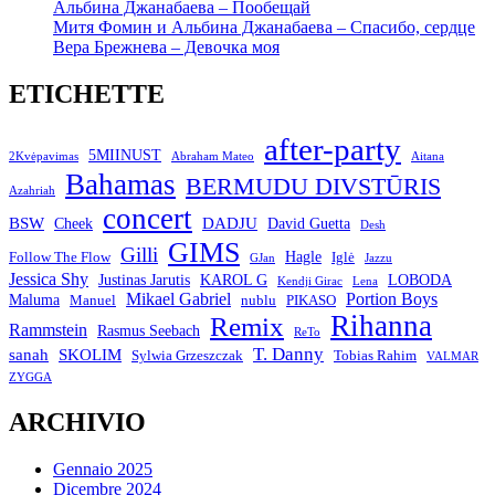
Альбина Джанабаева – Пообещай
Митя Фомин и Альбина Джанабаева – Спасибо, сердце
Вера Брежнева – Девочка моя
ETICHETTE
after-party
5MIINUST
2Kvėpavimas
Abraham Mateo
Aitana
Bahamas
BERMUDU DIVSTŪRIS
Azahriah
concert
BSW
DADJU
David Guetta
Cheek
Desh
GIMS
Gilli
Hagle
Follow The Flow
Iglė
GJan
Jazzu
Jessica Shy
Justinas Jarutis
KAROL G
LOBODA
Kendji Girac
Lena
Mikael Gabriel
Portion Boys
Maluma
Manuel
nublu
PIKASO
Rihanna
Remix
Rammstein
Rasmus Seebach
ReTo
T. Danny
sanah
SKOLIM
Sylwia Grzeszczak
Tobias Rahim
VALMAR
ZYGGA
ARCHIVIO
Gennaio 2025
Dicembre 2024