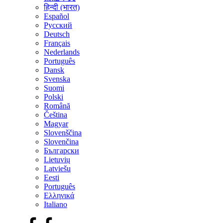
हिन्दी (भारत)
Español
Русский
Deutsch
Français
Nederlands
Português
Dansk
Svenska
Suomi
Polski
Română
Čeština
Magyar
Slovenščina
Slovenčina
Български
Lietuvių
Latviešu
Eesti
Português
Ελληνικά
Italiano
Facebook