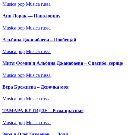
Posted
Musica pop
Musica russa
in
Ани Лорак — Наполовину
Posted
Musica pop
Musica russa
in
Альбина Джанабаева – Пообещай
Posted
Musica pop
Musica russa
in
Митя Фомин и Альбина Джанабаева – Спасибо, сердце
Posted
Musica pop
Musica russa
in
Вера Брежнева – Девочка моя
Posted
Musica pop
Musica russa
in
ТАМАРА КУТИДЗЕ – Розы красные
Posted
Musica pop
Musica russa
in
Зара и Олег Газманов — Доля