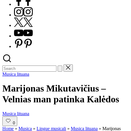
Instagram
X
Youtube
Pinterest
Posted
Musica lituana
in
Marijonas Mikutavičius –
Velnias man patinka Kalėdos
Posted
Musica lituana
in
0
Home
»
Musica
»
Lingue musicali
»
Musica lituana
»
Marijonas