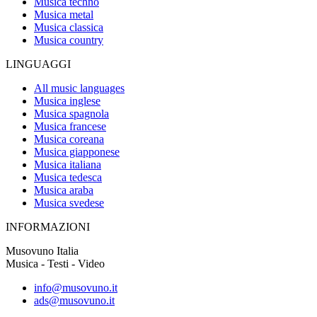
Musica techno
Musica metal
Musica classica
Musica country
LINGUAGGI
All music languages
Musica inglese
Musica spagnola
Musica francese
Musica coreana
Musica giapponese
Musica italiana
Musica tedesca
Musica araba
Musica svedese
INFORMAZIONI
Musovuno Italia
Musica - Testi - Video
info@musovuno.it
ads@musovuno.it