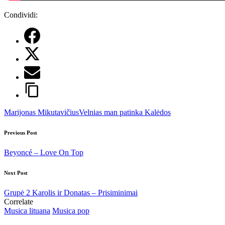
Condividi:
Tags:
Marijonas Mikutavičius
Velnias man patinka Kalėdos
Post
Previous Post
navigation
Beyoncé – Love On Top
Next Post
Grupė 2 Karolis ir Donatas – Prisiminimai
Correlate
Posted
Musica lituana
Musica pop
in