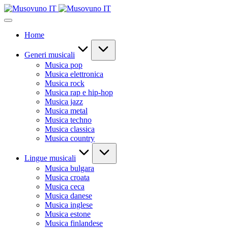
Skip
to
content
Home
Generi musicali
Musica pop
Musica elettronica
Musica rock
Musica rap e hip-hop
Musica jazz
Musica metal
Musica techno
Musica classica
Musica country
Lingue musicali
Musica bulgara
Musica croata
Musica ceca
Musica danese
Musica inglese
Musica estone
Musica finlandese